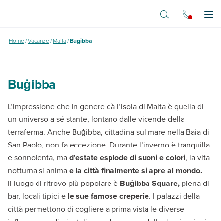
Vai al contenuto principale
Bugibba
Apr
Home
/
Vacanze
/
Malta
/
Bugibba
Buġibba
L’impressione che in genere dà l’isola di Malta è quella di
un universo a sé stante, lontano dalle vicende della
terraferma. Anche Buġibba, cittadina sul mare nella Baia di
San Paolo, non fa eccezione. Durante l’inverno è tranquilla
e sonnolenta, ma
d’estate esplode di suoni e colori
, la vita
notturna si anima
e la città finalmente si apre al mondo.
Il luogo di ritrovo più popolare è
Buġibba Square,
piena di
bar, locali tipici e
le sue famose creperie
. I palazzi della
città permettono di cogliere a prima vista le diverse