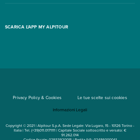
Contatti
FAQ
Promo
Area riservata
Opzione Flexi
Racconti
SCARICA L'APP MY ALPITOUR
Assicurazioni
Condizioni generali di contratto
Partnership
App My Alpitour World
Documenti per l'espatrio
Parti e Riparti
Convenzioni
Trova un'agenzia
Viaggi di gruppo
Metodi di pagamento
Regole per viaggiare
Cataloghi
Privacy Policy & Cookies
Le tue scelte sui cookies
Mappa del sito
Informazioni Legali
Noleggio auto
Copyright © 2021 | Alpitour S.p.A. Sede Legale: Via Lugaro, 15 - 10126 Torino -
Italia | Tel. (+39)011.0171111 | Capitale Sociale sottoscritto e versato: €
91.262.014
Codice fiscale: 02933920015 | Partita IVA: 02486000041