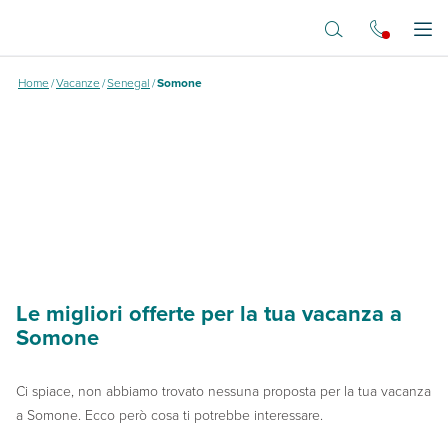
Vai al contenuto principale
Dove vuoi andare?
Apr
Home
/
Vacanze
/
Senegal
/
Somone
Le migliori offerte per la tua vacanza a
Somone
Ci spiace, non abbiamo trovato nessuna proposta per la tua vacanza
a Somone. Ecco però cosa ti potrebbe interessare.