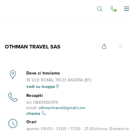
Vai al contenuto principale
Apr
OTHMAN TRAVEL SAS
Dove ci troviamo
18 V.LE ROMA, 76123 ANDRIA (BT)
vedi su mappa
Recapiti
tel:
0883550974
email:
othmantravel@gmail.com
chiama
Orari
aperto:
09.00 - 13.00 / 17.00 - 21.00
chiuso:
Domenica