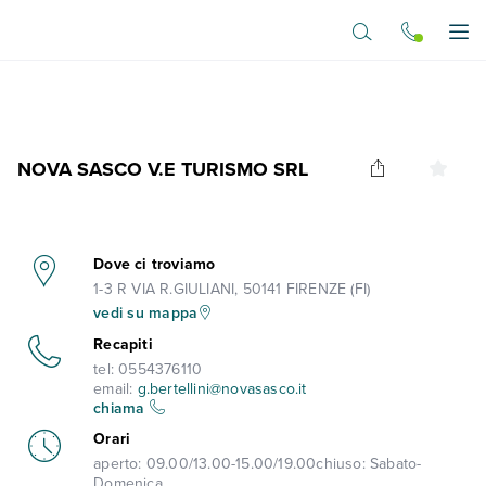
Vai al contenuto principale
Apr
NOVA SASCO V.E TURISMO SRL
Dove ci troviamo
1-3 R VIA R.GIULIANI, 50141 FIRENZE (FI)
vedi su mappa
Recapiti
tel:
0554376110
email:
g.bertellini@novasasco.it
chiama
Orari
aperto:
09.00/13.00-15.00/19.00
chiuso:
Sabato-
Domenica