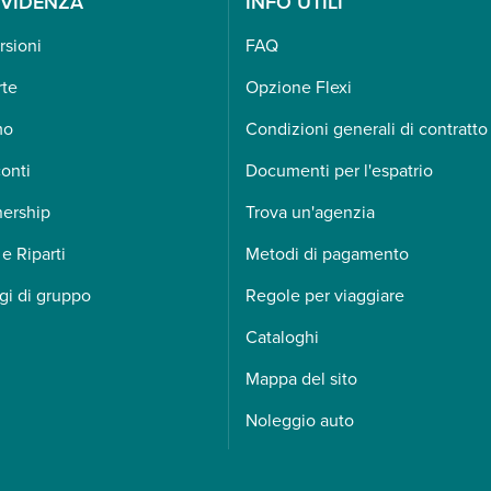
EVIDENZA
INFO UTILI
rsioni
FAQ
rte
Opzione Flexi
mo
Condizioni generali di contratto
onti
Documenti per l'espatrio
nership
Trova un'agenzia
 e Riparti
Metodi di pagamento
gi di gruppo
Regole per viaggiare
Cataloghi
Mappa del sito
Noleggio auto