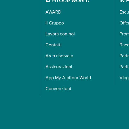
ALPITOUR WORLD
IN 
AWARD
Escu
Il Gruppo
Offe
Lavora con noi
Pro
Contatti
Racc
Area riservata
Part
Assicurazioni
Parti
App My Alpitour World
Viag
Convenzioni