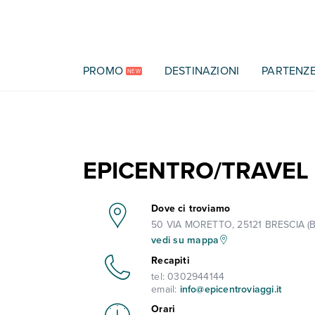
Vai al contenuto principale
PROMO
DESTINAZIONI
PARTENZ
NEW
EPICENTRO/TRAVEL 
Dove ci troviamo
50 VIA MORETTO, 25121 BRESCIA (B
vedi su mappa
Recapiti
tel:
0302944144
email:
info@epicentroviaggi.it
Orari