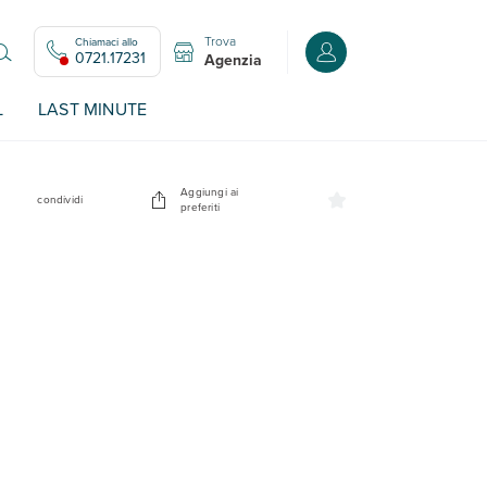
Trova
Chiamaci allo
Accedi o registrati all
0721.17231
Agenzia
L
LAST MINUTE
Aggiungi ai
condividi
preferiti