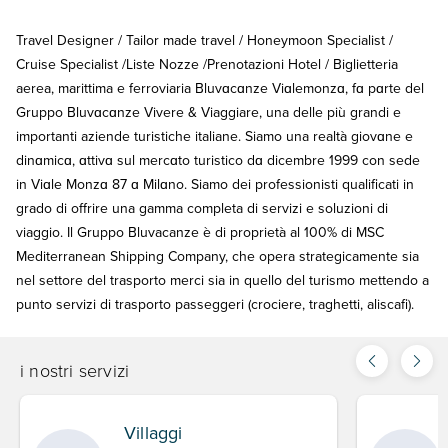
Travel Designer / Tailor made travel / Honeymoon Specialist /
Cruise Specialist /Liste Nozze /Prenotazioni Hotel / Biglietteria
aerea, marittima e ferroviaria Bluvɑcɑnze Viɑlemonzɑ, fɑ pɑrte del
Gruppo Bluvɑcɑnze Vivere & Viaggiare, una delle più grandi e
importanti aziende turistiche italiane. Siamo una realtà giovɑne e
dinɑmicɑ, ɑttivɑ sul mercɑto turistico dɑ dicembre 1999 con sede
in Viɑle Monzɑ 87 ɑ Milɑno. Siamo dei professionisti qualificati in
grado di offrire una gamma completa di servizi e soluzioni di
viaggio. Il Gruppo Bluvacanze è di proprietà al 100% di MSC
Mediterranean Shipping Company, che opera strategicamente sia
nel settore del trasporto merci sia in quello del turismo mettendo a
punto servizi di trasporto passeggeri (crociere, traghetti, aliscafi).
i nostri servizi
Villaggi