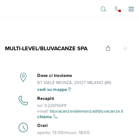
Vai al contenuto principale
Apr
MULTI-LEVEL/BLUVACANZE SPA
Dove ci troviamo
87 VIALE MONZA, 20127 MILANO (MI)
vedi su mappa
Recapiti
tel:
0226116411
email:
bluvacanzevialemonza@bluvacanze.it
chiama
Orari
aperto:
13:00
chiuso:
18:00