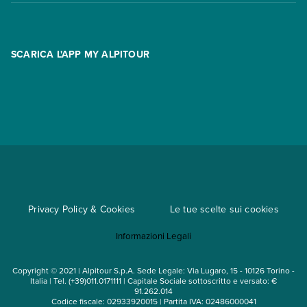
Contatti
FAQ
Promo
Area riservata
Opzione Flexi
Racconti
SCARICA L'APP MY ALPITOUR
Assicurazioni
Condizioni generali di contratto
Partnership
App My Alpitour World
Documenti per l'espatrio
Parti e Riparti
Convenzioni
Trova un'agenzia
Viaggi di gruppo
Metodi di pagamento
Regole per viaggiare
Cataloghi
Privacy Policy & Cookies
Le tue scelte sui cookies
Mappa del sito
Informazioni Legali
Noleggio auto
Copyright © 2021 | Alpitour S.p.A. Sede Legale: Via Lugaro, 15 - 10126 Torino -
Italia | Tel. (+39)011.0171111 | Capitale Sociale sottoscritto e versato: €
91.262.014
Codice fiscale: 02933920015 | Partita IVA: 02486000041