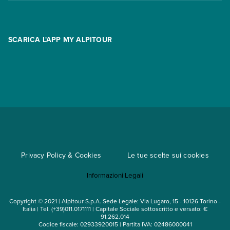
Contatti
FAQ
Promo
Area riservata
Opzione Flexi
Racconti
SCARICA L'APP MY ALPITOUR
Assicurazioni
Condizioni generali di contratto
Partnership
App My Alpitour World
Documenti per l'espatrio
Parti e Riparti
Convenzioni
Trova un'agenzia
Viaggi di gruppo
Metodi di pagamento
Regole per viaggiare
Cataloghi
Privacy Policy & Cookies
Le tue scelte sui cookies
Mappa del sito
Informazioni Legali
Noleggio auto
Copyright © 2021 | Alpitour S.p.A. Sede Legale: Via Lugaro, 15 - 10126 Torino -
Italia | Tel. (+39)011.0171111 | Capitale Sociale sottoscritto e versato: €
91.262.014
Codice fiscale: 02933920015 | Partita IVA: 02486000041