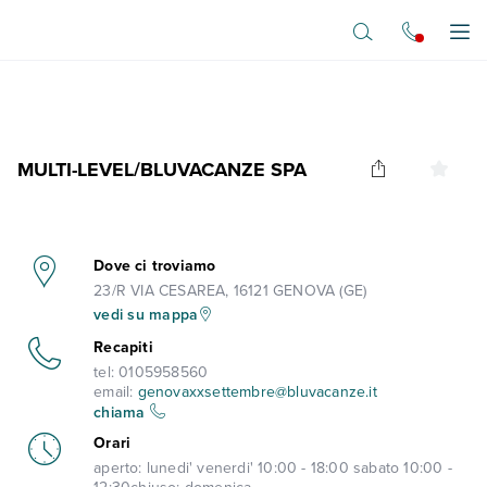
Vai al contenuto principale
Apr
MULTI-LEVEL/BLUVACANZE SPA
Dove ci troviamo
23/R VIA CESAREA, 16121 GENOVA (GE)
vedi su mappa
Recapiti
tel:
0105958560
email:
genovaxxsettembre@bluvacanze.it
chiama
Orari
aperto:
lunedi' venerdi' 10:00 - 18:00 sabato 10:00 -