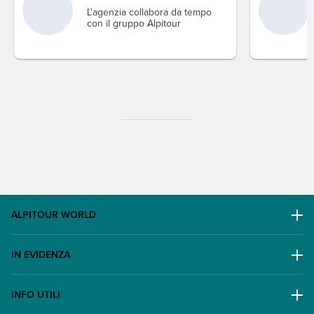
L'agenzia collabora da tempo
con il gruppo Alpitour
ALPITOUR WORLD
AWARD
IN EVIDENZA
Il Gruppo
Escursioni
Lavora con noi
INFO UTILI
Offerte