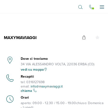
Vai al contenuto principale
Apr
MAXYMAVIAGGI
Dove ci troviamo
34 VIA ALESSANDRO VOLTA, 22036 ERBA (CO)
vedi su mappa
Recapiti
tel:
0316127698
email:
info@maxymaviaggi.it
chiama
Orari
aperto:
09.00 - 12.30 / 15.00 - 19.00
chiuso:
Domenica
- Lunedi