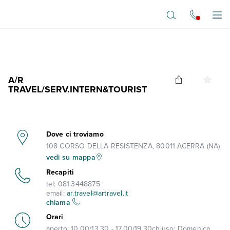
Vai al contenuto principale
Apr
A/R
TRAVEL/SERV.INTERN&TOURIST
Dove ci troviamo
108 CORSO DELLA RESISTENZA, 80011 ACERRA (NA)
vedi su mappa
Recapiti
tel:
081.3448875
email:
ar.travel@artravel.it
chiama
Orari
aperto:
10.00/13.30 - 17.00/19.30
chiuso:
Domenica