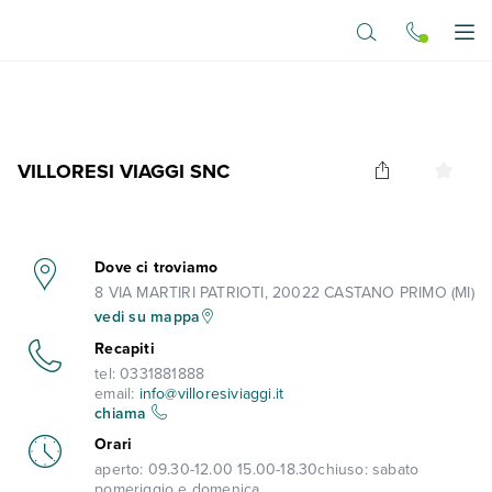
Vai al contenuto principale
Apr
VILLORESI VIAGGI SNC
Dove ci troviamo
8 VIA MARTIRI PATRIOTI, 20022 CASTANO PRIMO (MI)
vedi su mappa
Recapiti
tel:
0331881888
email:
info@villoresiviaggi.it
chiama
Orari
aperto:
09.30-12.00 15.00-18.30
chiuso:
sabato
pomeriggio e domenica