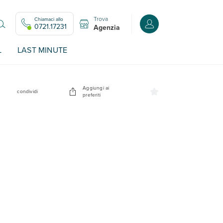
Trova
Chiamaci allo
Accedi o registrati all
0721.17231
Agenzia
L
LAST MINUTE
Aggiungi ai
condividi
preferiti