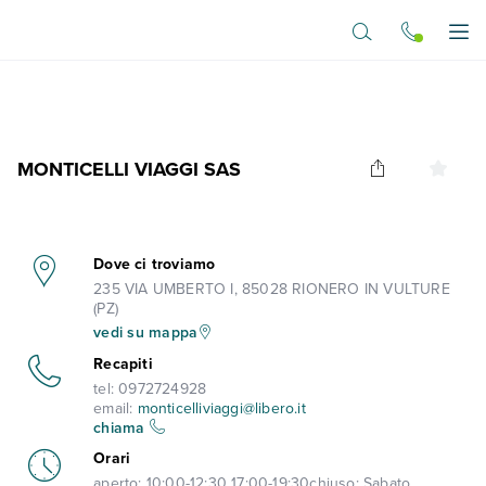
Vai al contenuto principale
Apr
MONTICELLI VIAGGI SAS
Dove ci troviamo
235 VIA UMBERTO I, 85028 RIONERO IN VULTURE
(PZ)
vedi su mappa
Recapiti
tel:
0972724928
email:
monticelliviaggi@libero.it
chiama
Orari
aperto:
10:00-12:30 17:00-19:30
chiuso:
Sabato