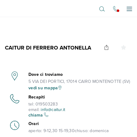
Vai al contenuto principale
Apr
CAITUR DI FERRERO ANTONELLA
Dove ci troviamo
5 VIA DEI PORTICI, 17014 CAIRO MONTENOTTE (SV)
vedi su mappa
Recapiti
tel:
019503283
email:
info@caitur.it
chiama
Orari
aperto:
9-12,30 15-19,30
chiuso:
domenica