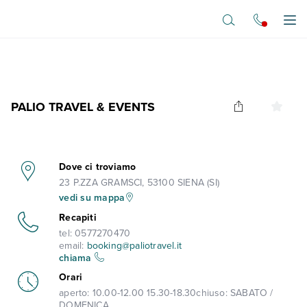
Vai al contenuto principale
Apr
PALIO TRAVEL & EVENTS
Dove ci troviamo
23 P.ZZA GRAMSCI, 53100 SIENA (SI)
vedi su mappa
Recapiti
tel:
0577270470
email:
booking@paliotravel.it
chiama
Orari
aperto:
10.00-12.00 15.30-18.30
chiuso:
SABATO /
DOMENICA