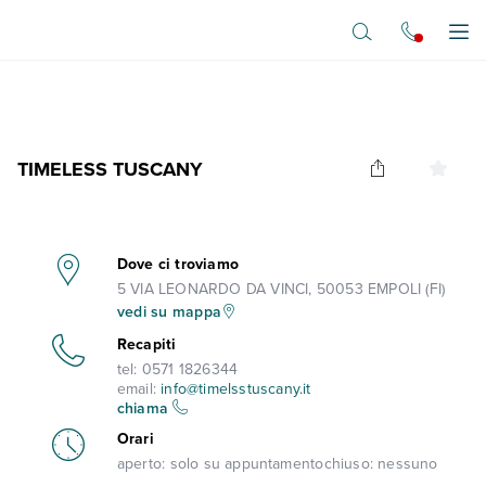
Vai al contenuto principale
Apr
TIMELESS TUSCANY
Dove ci troviamo
5 VIA LEONARDO DA VINCI, 50053 EMPOLI (FI)
vedi su mappa
Recapiti
tel:
0571 1826344
email:
info@timelsstuscany.it
chiama
Orari
aperto:
solo su appuntamento
chiuso:
nessuno