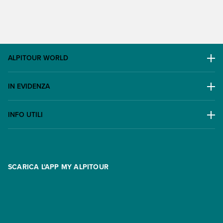
ALPITOUR WORLD
AWARD
IN EVIDENZA
Il Gruppo
Escursioni
Lavora con noi
INFO UTILI
Offerte
Contatti
FAQ
Promo
Area riservata
Opzione Flexi
Racconti
SCARICA L'APP MY ALPITOUR
Assicurazioni
Condizioni generali di contratto
Partnership
App My Alpitour World
Documenti per l'espatrio
Parti e Riparti
Convenzioni
Trova un'agenzia
Viaggi di gruppo