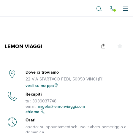
Vai al contenuto principale
Apr
LEMON VIAGGI
Dove ci troviamo
22 VIA SPARTACO FEDI, 50059 VINCI (FI)
vedi su mappa
Recapiti
tel:
3939037748
email:
angela@lemonviaggi.com
chiama
Orari
aperto:
su appuntamento
chiuso:
sabato pomeriggio e
domenica