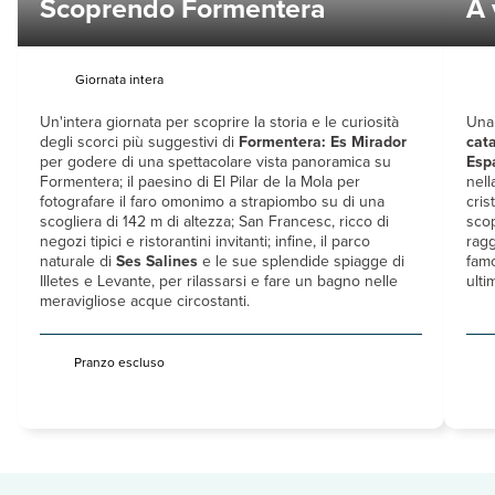
Scoprendo Formentera
A 
Giornata intera
Un'intera giornata per scoprire la storia e le curiosità
Una 
degli scorci più suggestivi di
Formentera:
Es Mirador
cat
per godere di una spettacolare vista panoramica su
Esp
Formentera; il paesino di El Pilar de la Mola per
nell
fotografare il faro omonimo a strapiombo su di una
cris
scogliera di 142 m di altezza; San Francesc, ricco di
scop
negozi tipici e ristorantini invitanti; infine, il parco
ragg
naturale di
Ses Salines
e le sue splendide spiagge di
fam
Illetes e Levante, per rilassarsi e fare un bagno nelle
ulti
meravigliose acque circostanti.
Pranzo escluso