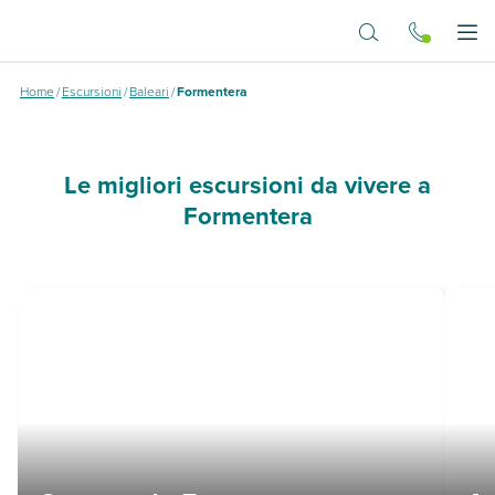
Vai al contenuto principale
Dove vuoi andare?
Apr
Home
/
Escursioni
/
Baleari
/
Formentera
Le migliori escursioni da vivere a
Formentera