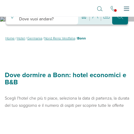
Vai al contenuto principale
Destinazione
Apr
Dove vuoi andare?
Hotel a Bonn
Dove dormire a Bonn spendendo poco
Home
/
Hotel
/
Germania
/
Nord Reno Vestfalia
/
Bonn
Dove dormire a Bonn: hotel economici e
B&B
Scegli l'hotel che più ti piace, seleziona la data di partenza, la durata
del tuo soggiorno e il numero di ospiti per scoprire tutte le offerte