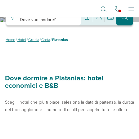
Vai al contenuto principale
Destinazione
Apr
Dove vuoi andare?
Hotel a Platanias
Dove dormire a Platanias spendendo poco
Home
/
Hotel
/
Grecia
/
Creta
/
Platanias
Dove dormire a Platanias: hotel
economici e B&B
Scegli l'hotel che più ti piace, seleziona la data di partenza, la durata
del tuo soggiorno e il numero di ospiti per scoprire tutte le offerte