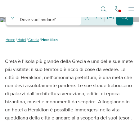
Vai al contenuto principale
Destinazione
Apr
Dove vuoi andare?
Hotel a Heraklion
Dove dormire a Heraklion spendendo poco
Home
/
Hotel
/
Grecia
/
Heraklion
Creta è l’isola più grande della Grecia e una delle sue mete
più visitate: il suo territorio è ricco di cose da vedere. La
città di Heraklion, nell’omonima prefettura, è una meta che
non devi assolutamente perdere. Le sue strade traboccano
di palazzi dall’architettura veneziana, edifici di epoca
bizantina, musei e monumenti da scoprire. Alloggiando in
un hotel a Heraklion è possibile immergersi nella vita
quotidiana della città e andare alla scoperta dei suoi tesori.