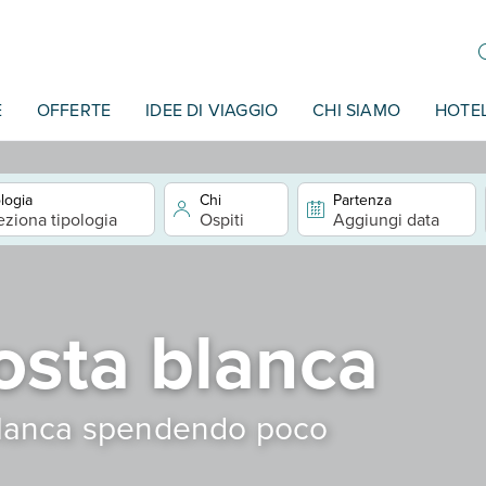
E
OFFERTE
IDEE DI VIAGGIO
CHI SIAMO
HOTE
logia
Chi
Partenza
eziona tipologia
Ospiti
Aggiungi data
osta blanca
blanca spendendo poco