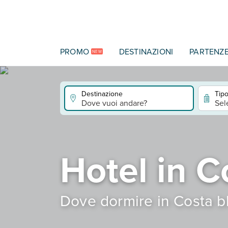
Vai al contenuto principale
PROMO
DESTINAZIONI
PARTENZ
NEW
Destinazione
Tipo
Dove vuoi andare?
Sel
Hotel in C
Dove dormire in Costa 