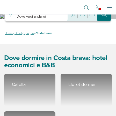
Vai al contenuto principale
Destinazione
Apr
Dove vuoi andare?
Hotel in Costa
brava
Home
/
Hotel
/
Spagna
/
Costa brava
Dove dormire in Costa brava spendendo poco
Dove dormire in Costa brava: hotel
economici e B&B
Calella
Lloret de mar