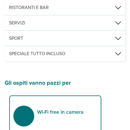
2
330 camere, di cui camere sol (40 m
, massimo 2 adulti) con servi
RISTORANTI E BAR
un ristorante a buffet e 3 bar di cui uno sulla spiaggia "Gabi Be
SERVIZI
3 piscine di cui una per bambini, con ombrelloni, lettini e teli m
SPORT
beach volley, campo polifunzionale, ping-pong e dadi. A pagament
SPECIALE TUTTO INCLUSO
- colazione, pranzo e cena presso il ristorante principale a buffet
- bevande nazionali alcoliche e non, al bicchiere durante i pasti e n
- snack dolci e salati e soft drink presso i bar durante gli orari di a
Gli ospiti vanno pazzi per
Wi-Fi free in camera
.