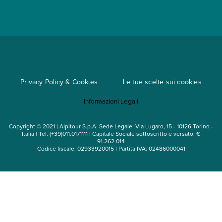
Parti e Riparti
Convenzioni
Trova un'agenzia
Viaggi di gruppo
Metodi di pagamento
Regole per viaggiare
Cataloghi
Privacy Policy & Cookies
Le tue scelte sui cookies
Mappa del sito
Informazioni Legali
Noleggio auto
Copyright © 2021 | Alpitour S.p.A. Sede Legale: Via Lugaro, 15 - 10126 Torino -
Italia | Tel. (+39)011.0171111 | Capitale Sociale sottoscritto e versato: €
91.262.014
Codice fiscale: 02933920015 | Partita IVA: 02486000041