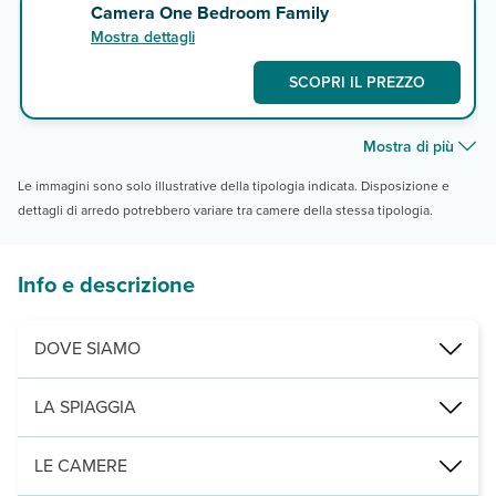
Camera One Bedroom Family
Mostra dettagli
SCOPRI IL PREZZO
Mostra di più
Le immagini sono solo illustrative della tipologia indicata. Disposizione e
dettagli di arredo potrebbero variare tra camere della stessa tipologia.
Info e descrizione
DOVE SIAMO
Santa Maria, a 500 m dalla spiaggia di Agodoeiro, 3 km dal centro 
LA SPIAGGIA
a 500 m dalla spiaggia di sabbia, attrezzata con ombrelloni, lettini (
LE CAMERE