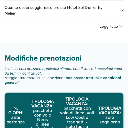
Sì, Hotel Sol Dunas By Melia offre
diversi servizi per bambini
,
Quanto costa soggiornare presso Hotel Sol Dunas By
inclusi o a pagamento, tra cui: piscina per bambini, miniclub,
Melia?
piscina con scivoli per bambini.
Scopri maggiori dettagli nel paragrafo dedicato "
Info e
I prezzi di Hotel Sol Dunas By Melia possono variare in base a
descrizione
".
Leggi tutto
vari fattori (per es. date, condizioni dell'hotel, ecc). Per
consultare i prezzi, compila il motore di ricerca e scegli
quando partire.
Modifiche prenotazioni
In alcuni casi possono applicarsi ulteriori condizioni ed eccezioni come
da termini contrattuali.
Maggiori informazioni nella sezione "
Info precontrattuali e condizioni
generali
"
TIPOLOGIA
TIPOLOGIA
VACANZA:
VACANZA:
N.
pacchetti con
TIPOLOGIA
pacchetti
GIORNI
volo di linea, voli
VACANZA:
con volo
ante
Low Cost o
solo
Neos
partenza
traghetti -
soggiorno
o linea
solo tour o