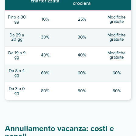
charterizzata
crociera
Fino a 30
Modifiche
10%
25%
gg
gratuite
Da 29 a
Modifiche
30%
30%
20 gg
gratuite
Da 19 a 9
Modifiche
40%
40%
gg
gratuite
Da 8 a 4
60%
60%
60%
gg
Da 3 a 0
80%
80%
80%
gg
Annullamento vacanza: costi e