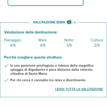
VALUTAZIONE EDEN
4
/
6
Valutazione della destinazione:
Paesaggio
Mare
Notte
Cultura
4
/5
4
/5
3
/5
2
/5
Perché scegliere questa struttura:
In una posizione privilegiata a ridosso della magnifica
spiaggia di Algodoeiro e poca distanza dalla colorata
cittadina di Santa Maria
Per chi cerca il connubio tra relax e divertimento
LEGGI TUTTA LA VALUTAZIONE