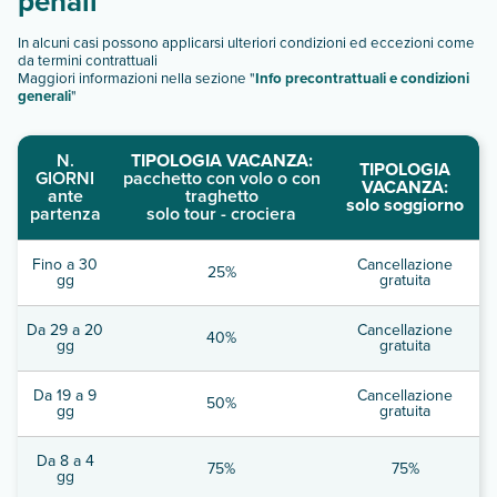
penali
In alcuni casi possono applicarsi ulteriori condizioni ed eccezioni come
da termini contrattuali
Maggiori informazioni nella sezione "
Info precontrattuali e condizioni
generali
"
N.
TIPOLOGIA VACANZA:
TIPOLOGIA
GIORNI
pacchetto con volo o con
VACANZA:
ante
traghetto
solo soggiorno
partenza
solo tour - crociera
Fino a 30
Cancellazione
25%
gg
gratuita
Da 29 a 20
Cancellazione
40%
gg
gratuita
Da 19 a 9
Cancellazione
50%
gg
gratuita
Da 8 a 4
75%
75%
gg