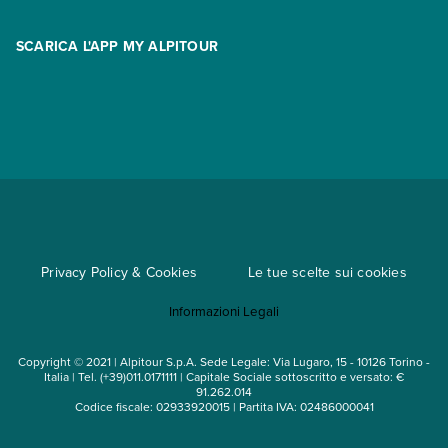
Area riservata
Opzione Flexi
Racconti
SCARICA L'APP MY ALPITOUR
Assicurazioni
Condizioni generali di contratto
Partnership
App My Alpitour World
Documenti per l'espatrio
Parti e Riparti
Convenzioni
Trova un'agenzia
Viaggi di gruppo
Metodi di pagamento
Regole per viaggiare
Cataloghi
Privacy Policy & Cookies
Le tue scelte sui cookies
Mappa del sito
Informazioni Legali
Noleggio auto
Copyright © 2021 | Alpitour S.p.A. Sede Legale: Via Lugaro, 15 - 10126 Torino -
Italia | Tel. (+39)011.0171111 | Capitale Sociale sottoscritto e versato: €
91.262.014
Codice fiscale: 02933920015 | Partita IVA: 02486000041