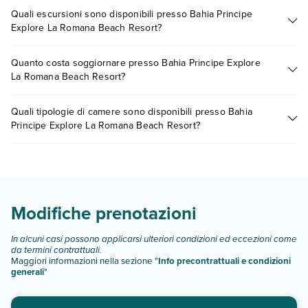
Quali escursioni sono disponibili presso Bahia Principe
Explore La Romana Beach Resort?
Tante sono le escursioni che potrai vivere soggiornando
Quanto costa soggiornare presso Bahia Principe Explore
presso Bahia Principe Explore La Romana Beach Resort.
La Romana Beach Resort?
Scoprile tutte nella
sezione dedicata
o contatta il call center
chiamando il numero 0721.17231 o
prenotando un
I prezzi di Bahia Principe Explore La Romana Beach Resort
appuntamento
.
Quali tipologie di camere sono disponibili presso Bahia
possono variare in base a vari fattori (per es. date, condizioni
Principe Explore La Romana Beach Resort?
dell'hotel, ecc). Per consultare i prezzi, compila il motore di
ricerca e scegli quando partire.
Bahia Principe Explore La Romana Beach Resort dispone di
diverse tipologie di camere:
junior suite superior
junior suite superior ocean front
Modifiche prenotazioni
junior suite vista oceano
junior suite 2 letti
In alcuni casi possono applicarsi ulteriori condizioni ed eccezioni come
junior suite king
da termini contrattuali.
Maggiori informazioni nella sezione "
Info precontrattuali e condizioni
Scopri tutti i dettagli nel paragrafo dedicato "
Info e
generali
"
descrizione
".