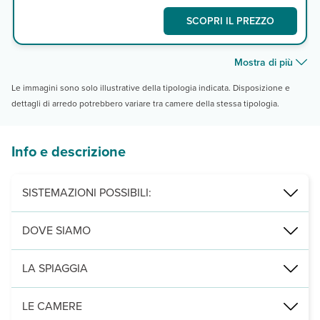
SCOPRI IL PREZZO
Mostra di più
Le immagini sono solo illustrative della tipologia indicata. Disposizione e
dettagli di arredo potrebbero variare tra camere della stessa tipologia.
Info e descrizione
SISTEMAZIONI POSSIBILI:
junior suite con 1 letto king size, junior suite con 2 letti, junior s
DOVE SIAMO
La Romana, direttamente sulla spiaggia, a 20 km dal centro città, 
LA SPIAGGIA
di finissima sabbia bianca, attrezzata con ombrelloni e lettini.
LE CAMERE