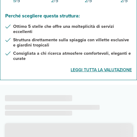
5
/5
2
/5
2
/5
2
/5
Perché scegliere questa struttura:
Ottimo 5 stelle che offre una molteplicità di servizi
eccellenti
Struttura direttamente sulla spiaggia con villette esclusive
e giardini tropicali
Consigliata a chi ricerca atmosfere comfortevoli, eleganti e
curate
LEGGI TUTTA LA VALUTAZIONE