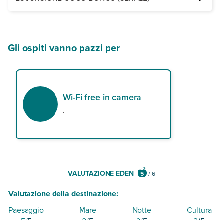
Il programma descritto è sempre organizzato su base gruppo e ric
Serata all’insegna del divertimento nella discoteca - teatro fra le
Il programma descritto è sempre organizzato su base gruppo e ric
Gli ospiti vanno pazzi per
Wi-Fi free in camera
.
VALUTAZIONE EDEN
5
/
6
Valutazione della destinazione:
Paesaggio
Mare
Notte
Cultura