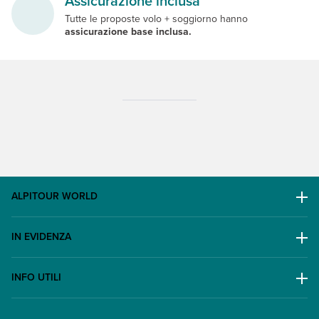
Assicurazione inclusa
Tutte le proposte volo + soggiorno hanno
assicurazione base inclusa.
ALPITOUR WORLD
AWARD
IN EVIDENZA
Il Gruppo
Escursioni
Lavora con noi
INFO UTILI
Offerte
Contatti
FAQ
Promo