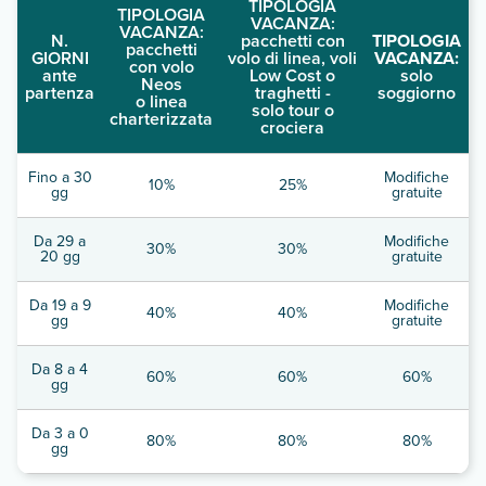
TIPOLOGIA
TIPOLOGIA
VACANZA:
VACANZA:
N.
pacchetti con
TIPOLOGIA
pacchetti
GIORNI
volo di linea, voli
VACANZA:
con volo
ante
Low Cost o
solo
Neos
partenza
traghetti -
soggiorno
o linea
solo tour o
charterizzata
crociera
Fino a 30
Modifiche
10%
25%
gg
gratuite
Da 29 a
Modifiche
30%
30%
20 gg
gratuite
Da 19 a 9
Modifiche
40%
40%
gg
gratuite
Da 8 a 4
60%
60%
60%
gg
Da 3 a 0
80%
80%
80%
gg