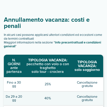
Annullamento vacanza: costi e
penali
In alcuni casi possono applicarsi ulteriori condizioni ed eccezioni come
da termini contrattuali
Maggiori informazioni nella sezione "
Info precontrattuali e condizioni
generali
"
N.
TIPOLOGIA VACANZA:
TIPOLOGIA
GIORNI
pacchetto con volo o con
VACANZA:
ante
traghetto
solo soggiorno
partenza
solo tour - crociera
Fino a 30
Cancellazione
25%
gg
gratuita
Da 29 a 20
Cancellazione
40%
gg
gratuita