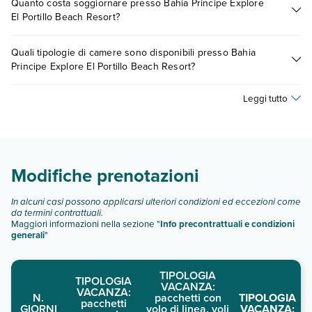
Quanto costa soggiornare presso Bahia Principe Explore
presso Bahia Principe Explore El Portillo Beach Resort.
descrizione
".
El Portillo Beach Resort?
Scoprile tutte nella
sezione dedicata
o contatta il call center
chiamando il numero 0721.17231 o
prenotando un
I prezzi di Bahia Principe Explore El Portillo Beach Resort
appuntamento
.
Quali tipologie di camere sono disponibili presso Bahia
possono variare in base a vari fattori (per es. date, condizioni
Principe Explore El Portillo Beach Resort?
dell'hotel, ecc). Per consultare i prezzi, compila il motore di
ricerca e scegli quando partire.
Bahia Principe Explore El Portillo Beach Resort dispone di
Leggi tutto
diverse tipologie di camere:
camera standard
junior suite superior
Scopri tutti i dettagli nel paragrafo dedicato "
Info e
Modifiche prenotazioni
descrizione
".
In alcuni casi possono applicarsi ulteriori condizioni ed eccezioni come
da termini contrattuali.
Maggiori informazioni nella sezione "
Info precontrattuali e condizioni
generali
"
TIPOLOGIA
TIPOLOGIA
VACANZA:
VACANZA:
N.
pacchetti con
TIPOLOGIA
pacchetti
GIORNI
volo di linea, voli
VACANZA: