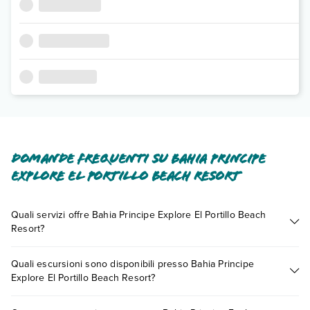
Domande frequenti su Bahia Principe
Explore El Portillo Beach Resort
Quali servizi offre Bahia Principe Explore El Portillo Beach
Resort?
Bahia Principe Explore El Portillo Beach Resort offre diversi
Quali escursioni sono disponibili presso Bahia Principe
servizi inclusi o a pagamento tra cui: aria condizionata, tv
Explore El Portillo Beach Resort?
satellitare, asciugacapelli, cassetta di sicurezza in camera, wi-fi
in aree comuni.
Tante sono le escursioni che potrai vivere soggiornando
Scopri tutti i dettagli nel paragrafo dedicato "
Info e