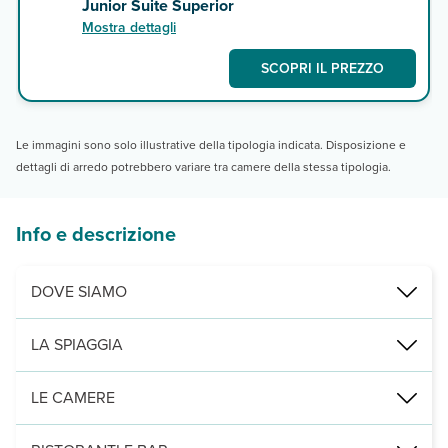
Junior Suite Superior
Mostra dettagli
SCOPRI IL PREZZO
Le immagini sono solo illustrative della tipologia indicata. Disposizione e
dettagli di arredo potrebbero variare tra camere della stessa tipologia.
Info e descrizione
DOVE SIAMO
Las Terrenas, sulla spiaggia, a 4 km dal villaggio, 250 dall’aero
LA SPIAGGIA
di sabbia dorata e finissima attrezzata con ombrelloni, lettini e tel
LE CAMERE
544 camere (22 m², max 2 adulti e 1 bambino) con servizi privati, as