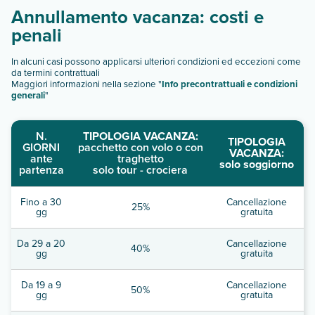
Annullamento vacanza: costi e
penali
In alcuni casi possono applicarsi ulteriori condizioni ed eccezioni come
da termini contrattuali
Maggiori informazioni nella sezione "
Info precontrattuali e condizioni
generali
"
N.
TIPOLOGIA VACANZA:
TIPOLOGIA
GIORNI
pacchetto con volo o con
VACANZA:
ante
traghetto
solo soggiorno
partenza
solo tour - crociera
Fino a 30
Cancellazione
25%
gg
gratuita
Da 29 a 20
Cancellazione
40%
gg
gratuita
Da 19 a 9
Cancellazione
50%
gg
gratuita