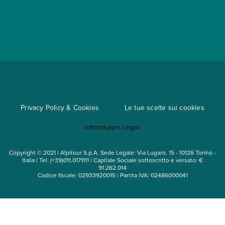
Partnership
App My Alpitour World
Documenti per l'espatrio
Parti e Riparti
Convenzioni
Trova un'agenzia
Viaggi di gruppo
Metodi di pagamento
Regole per viaggiare
Cataloghi
Privacy Policy & Cookies
Le tue scelte sui cookies
Mappa del sito
Informazioni Legali
Noleggio auto
Copyright © 2021 | Alpitour S.p.A. Sede Legale: Via Lugaro, 15 - 10126 Torino -
Italia | Tel. (+39)011.0171111 | Capitale Sociale sottoscritto e versato: €
91.262.014
Codice fiscale: 02933920015 | Partita IVA: 02486000041