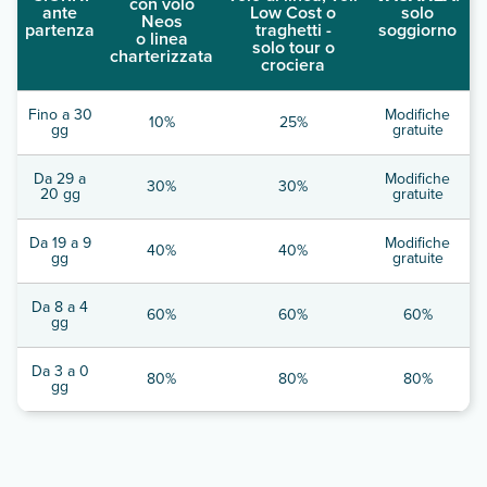
con volo
ante
Low Cost o
solo
Neos
partenza
traghetti -
soggiorno
o linea
solo tour o
charterizzata
crociera
Fino a 30
Modifiche
10%
25%
gg
gratuite
Da 29 a
Modifiche
30%
30%
20 gg
gratuite
Da 19 a 9
Modifiche
40%
40%
gg
gratuite
Da 8 a 4
60%
60%
60%
gg
Da 3 a 0
80%
80%
80%
gg