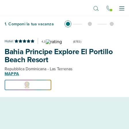
Vai al contenuto principale
Apr
1
.
Componi la tua vacanza
Hotel
4,3
(
8783
)
Bahia Principe Explore El Portillo
Beach Resort
Repubblica Dominicana - Las Terrenas
MAPPA