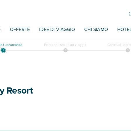
E
OFFERTE
IDEE DI VIAGGIO
CHI SIAMO
HOTE
a tua vacanza
Personalizza il tuo viaggio
Concludi la p
y Resort