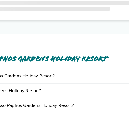
phos Gardens Holiday Resort
os Gardens Holiday Resort?
giornando presso Paphos Gardens Holiday Resort. Scoprile tutte nella
s
ens Holiday Resort?
ento
.
variare in base a vari fattori (per es. date, condizioni dell'hotel, ecc)
esso Paphos Gardens Holiday Resort?
se tipologie di camere:
o e descrizione
".