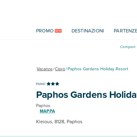
Vai al contenuto principale
PROMO
DESTINAZIONI
PARTENZ
NEW
Componi l
Vacanze
/
Cipro
/
Paphos Gardens Holiday Resort
Hotel
Paphos Gardens Holida
Paphos
MAPPA
Kleious, 8128, Paphos