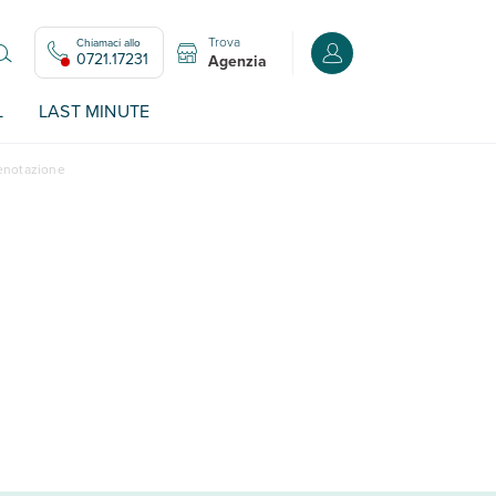
Trova
Chiamaci allo
Accedi o registrati all
0721.17231
Agenzia
L
LAST MINUTE
renotazione