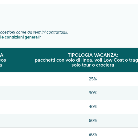
eccezioni come da termini contrattuali.
i e condizioni generali
"
A:
TIPOLOGIA VACANZA:
eos
pacchetti con volo di linea, voli Low Cost o trag
a
solo tour o crociera
25%
30%
40%
60%
80%