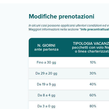
Modifiche prenotazioni
In alcuni casi possono applicarsi ulteriori condizioni ed 
Maggiori informazioni nella sezione "
Info precontrattual
TIPOLOGIA VACANZ
N. GIORNI
pacchetti con volo N
ante partenza
o linea charterizzat
Fino a 30 gg
10%
Da 29 a 20 gg
30%
Da 19 a 9 gg
40%
Da 8 a 4 gg
60%
Da 3 a 0 gg
80%