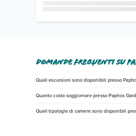
Domande frequenti su Pa
Quali escursioni sono disponibili presso Paph
Tante sono le escursioni che potrai vivere sog
Quanto costa soggiornare presso Paphos Gard
il numero 0721.17231 o
prenotando un appuntam
I prezzi di Paphos Gardens Holiday Resort possono 
Quali tipologie di camere sono disponibili pr
ricerca e scegli quando partire.
Paphos Gardens Holiday Resort dispone di diver
Scopri tutti i dettagli nel paragrafo dedicato "
Inf