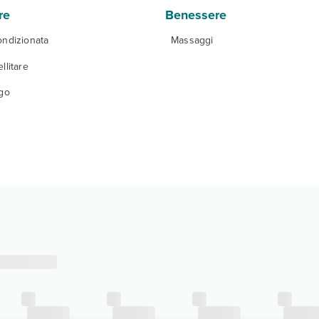
re
Benessere
ondizionata
Massaggi
llitare
igo