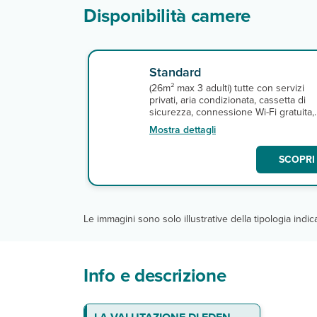
Disponibilità camere
Standard
(26m² max 3 adulti) tutte con servizi
privati, aria condizionata, cassetta di
sicurezza, connessione Wi-Fi gratuita,
balcone o terrazza, minifrigo,
Mostra dettagli
asciugacapelli, tv satellitare. A
pagamento, minibar.
SCOPRI 
Le immagini sono solo illustrative della tipologia indi
Info e descrizione
Dove siamo
Le camere
Ristoranti e bar
Servizi
Nota Bene:
N.B.:
N.B.: