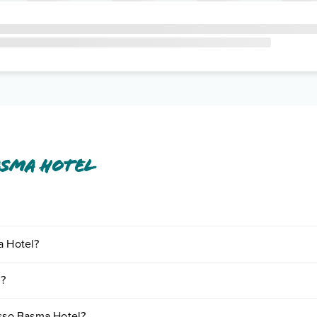
asma Hotel
mento tra cui: aria condizionata, tv satellitare, asciugacapelli, wi-fi in
a Hotel?
o e descrizione
".
iornando presso Basma Hotel. Scoprile tutte nella
sezione dedicata
o c
l?
vari fattori (per es. date, condizioni dell'hotel, ecc). Per consultare i 
esso Basma Hotel?