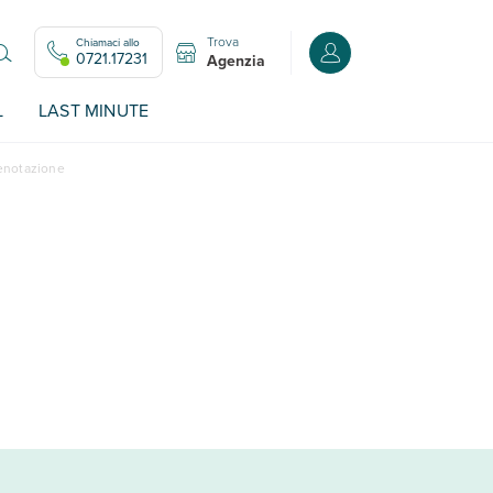
Trova
Chiamaci allo
Accedi o registrati all
0721.17231
Agenzia
L
LAST MINUTE
renotazione