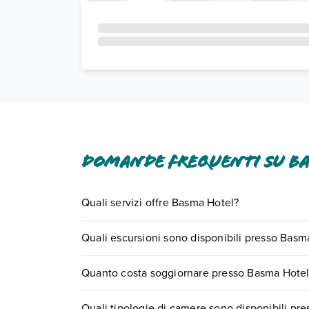
Domande frequenti su B
Quali servizi offre Basma Hotel?
Basma Hotel offre diversi servizi inclusi o a paga
Quali escursioni sono disponibili presso Basm
Scopri tutti i dettagli nel paragrafo dedicato "
Inf
Tante sono le escursioni che potrai vivere sogg
Quanto costa soggiornare presso Basma Hote
0721.17231 o
prenotando un appuntamento
.
I prezzi di Basma Hotel possono variare in base a 
Quali tipologie di camere sono disponibili pr