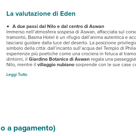
 davanti al Museo Nubiano, a 1 km dal centro cittadino, 7 dal tem
privati, aria condizionata, cassetta di sicurezza, connessione Wi-
sso la lobby, uno in piscina e uno sulla terrazza.
lettini. Connessione Wi-Fi gratuita. A pagamento, servizio lavande
 essere sostituite con altri di pari categoria anche senza preavvi
 10 a persona circa.
rrà chiusa per lavori di manutenzione.
La valutazione di Eden
o regolarmente operativi.
A due passi dal Nilo e dal centro di Aswan
Immerso nell’atmosfera sospesa di Aswan, affacciata sul corso
tramonto, Basma Hotel è un rifugio dall’anima autentica e acco
lasciarsi guidare dalla luce del deserto. La posizione privileg
simbolo della città: dall’incanto sull’acqua del Tempio di Phil
esperienze più poetiche come una crociera in feluca al tramo
dintorni, il
Giardino Botanico di Aswan
regala una passeggiat
Nilo, mentre il
villaggio nubiano
sorprende con le sue case col
che racconta tradizioni millenarie. Per chi ama la vita locale,
Leggi Tutto
spezie e botteghe artigiane, dove il profumo del tè alla menta
così la base ideale per respirare l’Egitto classico con ritmo gen
che si trasformano in memoria di viaggio.
si o a pagamento)