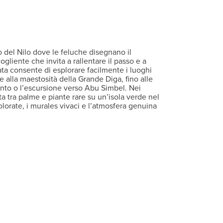
pio di Philae, 18 dalla Alta Diga di Aswan e dall’omonimo aeropor
Fi gratuita, balcone o terrazza, minifrigo, asciugacapelli, tv sate
ria, servizio medico esterno (su richiesta), massaggi, sala riunio
so.
 del Nilo dove le feluche disegnano il
gliente che invita a rallentare il passo e a
iata consente di esplorare facilmente i luoghi
ae alla maestosità della Grande Diga, fino alle
nto o l’escursione verso Abu Simbel. Nei
a tra palme e piante rare su un’isola verde nel
orate, i murales vivaci e l’atmosfera genuina
Aswan Downtown
è un mosaico di mercati,
 si mescola ai sorrisi sinceri. Basma diventa
tile, tra istanti di silenzio e vedute sul fiume