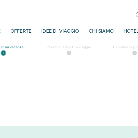
E
OFFERTE
IDEE DI VIAGGIO
CHI SIAMO
HOTE
a tua vacanza
Personalizza il tuo viaggio
Concludi la p