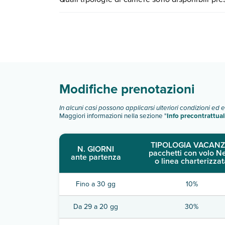
partire.
Basma Hotel dispone di diverse tipologie di ca
standard
Scopri tutti i dettagli nel paragrafo dedicato "
Inf
Modifiche prenotazioni
In alcuni casi possono applicarsi ulteriori condizioni ed 
Maggiori informazioni nella sezione "
Info precontrattual
TIPOLOGIA VACANZ
N. GIORNI
pacchetti con volo N
ante partenza
o linea charterizzat
Fino a 30 gg
10%
Da 29 a 20 gg
30%