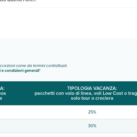
mere:
o e descrizione
".
eccezioni come da termini contrattuali.
i e condizioni generali
"
A:
TIPOLOGIA VACANZA:
eos
pacchetti con volo di linea, voli Low Cost o trag
a
solo tour o crociera
25%
30%