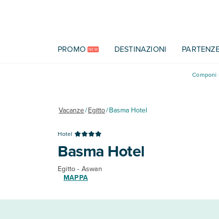
Vai al contenuto principale
PROMO
DESTINAZIONI
PARTENZ
NEW
Componi l
Vacanze
/
Egitto
/
Basma Hotel
Hotel
Basma Hotel
Egitto - Aswan
MAPPA