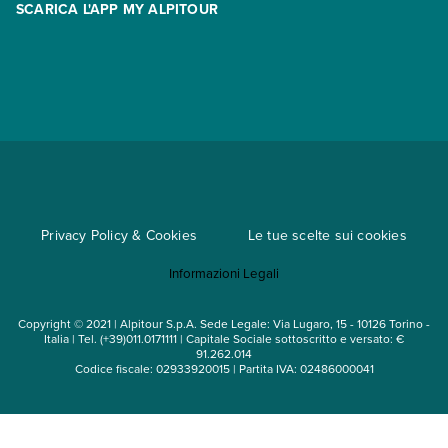
SCARICA L'APP MY ALPITOUR
Assicurazioni
Condizioni generali di contratto
Partnership
App My Alpitour World
Documenti per l'espatrio
Parti e Riparti
Convenzioni
Trova un'agenzia
Viaggi di gruppo
Metodi di pagamento
Regole per viaggiare
Cataloghi
Privacy Policy & Cookies
Le tue scelte sui cookies
Mappa del sito
Informazioni Legali
Noleggio auto
Copyright © 2021 | Alpitour S.p.A. Sede Legale: Via Lugaro, 15 - 10126 Torino -
Italia | Tel. (+39)011.0171111 | Capitale Sociale sottoscritto e versato: €
91.262.014
Codice fiscale: 02933920015 | Partita IVA: 02486000041