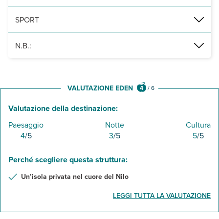
due piscine esterne, attrezzata con ombrelloni, lettini e teli mar
SPORT
palestra. A pagamento, minigolf, squash, campo da tennis, campo 
N.B.:
La quota non include le mance obbligatorie di € 10 a persona circ
VALUTAZIONE EDEN
4
/
6
Valutazione della destinazione:
Paesaggio
Notte
Cultura
4
/5
3
/5
5
/5
Perché scegliere questa struttura:
Un’isola privata nel cuore del Nilo
LEGGI TUTTA LA VALUTAZIONE