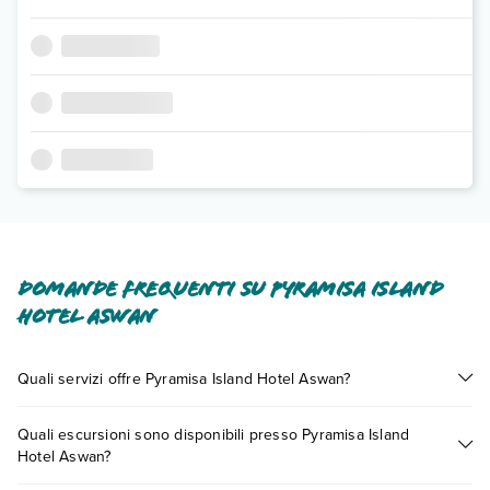
Domande frequenti su Pyramisa Island
Hotel Aswan
Quali servizi offre Pyramisa Island Hotel Aswan?
Pyramisa Island Hotel Aswan offre diversi servizi inclusi o a
Quali escursioni sono disponibili presso Pyramisa Island
pagamento tra cui: aria condizionata, tv satellitare,
Hotel Aswan?
asciugacapelli, cassetta di sicurezza in camera, massaggi.
Scopri tutti i dettagli nel paragrafo dedicato "
Info e