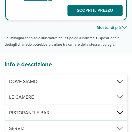
SCOPRI IL PREZZO
Mostra di più
Le immagini sono solo illustrative della tipologia indicata. Disposizione e
dettagli di arredo potrebbero variare tra camere della stessa tipologia.
Info e descrizione
DOVE SIAMO
Aswan, su un’isola del Nilo, a 50 m dall’attracco dei traghetti e a 
LE CAMERE
447 camere (30m²max 3 adulti) con vista giardino o vista Nilo, tutte
RISTORANTI E BAR
un ristorante principale Jade con servizio a buffet per la colazio
SERVIZI