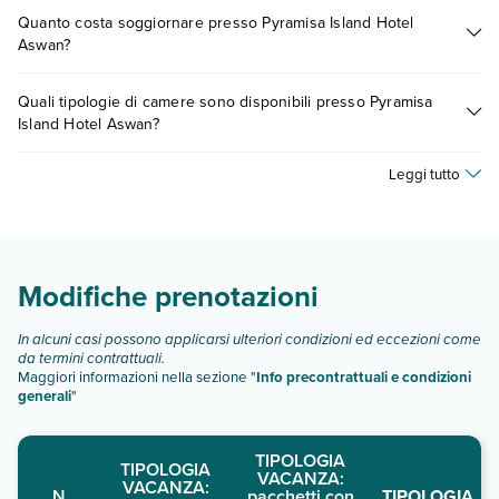
Tante sono le escursioni che potrai vivere soggiornando
descrizione
".
Quanto costa soggiornare presso Pyramisa Island Hotel
presso Pyramisa Island Hotel Aswan. Scoprile tutte nella
Aswan?
sezione dedicata
o contatta il call center chiamando il numero
0721.17231 o
prenotando un appuntamento
.
I prezzi di Pyramisa Island Hotel Aswan possono variare in
Quali tipologie di camere sono disponibili presso Pyramisa
base a vari fattori (per es. date, condizioni dell'hotel, ecc). Per
Island Hotel Aswan?
consultare i prezzi, compila il motore di ricerca e scegli
quando partire.
Pyramisa Island Hotel Aswan dispone di diverse tipologie di
Leggi tutto
camere:
chalet
camera standard vista giardino:
camera standard vista nilo:
Modifiche prenotazioni
Scopri tutti i dettagli nel paragrafo dedicato "
Info e
descrizione
".
In alcuni casi possono applicarsi ulteriori condizioni ed eccezioni come
da termini contrattuali.
Maggiori informazioni nella sezione "
Info precontrattuali e condizioni
generali
"
TIPOLOGIA
TIPOLOGIA
VACANZA:
VACANZA:
N.
pacchetti con
TIPOLOGIA