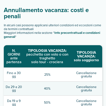
Annullamento vacanza: costi e
penali
In alcuni casi possono applicarsi ulteriori condizioni ed eccezioni come
da termini contrattuali
Maggiori informazioni nella sezione "
Info precontrattuali e condizioni
generali
"
N.
TIPOLOGIA VACANZA:
TIPOLOGIA
GIORNI
pacchetto con volo o con
VACANZA:
ante
traghetto
solo soggiorno
partenza
solo tour - crociera
Fino a 30
Cancellazione
25%
gg
gratuita
Da 29 a 20
Cancellazione
40%
gg
gratuita
Da 19 a 9
Cancellazione
50%
gg
gratuita