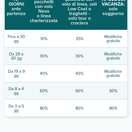
pacchetti
GIORNI
volo di linea, voli
VACANZA:
con volo
ante
Low Cost o
solo
Neos
partenza
traghetti -
soggiorno
o linea
solo tour o
charterizzata
crociera
Fino a 30
Modifiche
10%
25%
gg
gratuite
Da 29 a
Modifiche
30%
30%
20 gg
gratuite
Da 19 a 9
Modifiche
40%
40%
gg
gratuite
Da 8 a 4
60%
60%
60%
gg
Da 3 a 0
80%
80%
80%
gg