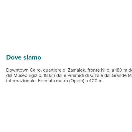
e con servizi privati, aria condizionata, TV satellitare, cassett
uffet per la colazione e pranzo e cena con set menu. A pagamento, 
ezzata con ombrelloni, lettini e teli mare. Connessione Wi-Fi gratu
 10 a persona circa.
escursioni. Ecco i "must have":
, e comprende antiche testimonianze dell’affascinante civiltà egi
robusto su tre livelli, la cittadella è circondata da torri di guard
sezione "Escursioni" per maggiori dettagli!
questo straordinario complesso è il più grande museo al mondo dedi
imenti e ingresso all'area archeologica (ingresso alle piramidi no
rimenti e ingressi.
rimenti e ingressi.
base gruppo e richiede pertanto un minimo di partecipanti e potre
base gruppo e richiede pertanto un minimo di partecipanti e potre
base gruppo e richiede pertanto un minimo di partecipanti e potre
GIZIANA
Dove siamo
Downtown Cairo, quartiere di Zamalek, fronte Nilo, a 180 m da
HT
dal Museo Egizio, 18 km dalle Piramidi di Giza e dal Grande 
internazionale. Fermata metro (Opera) a 400 m.