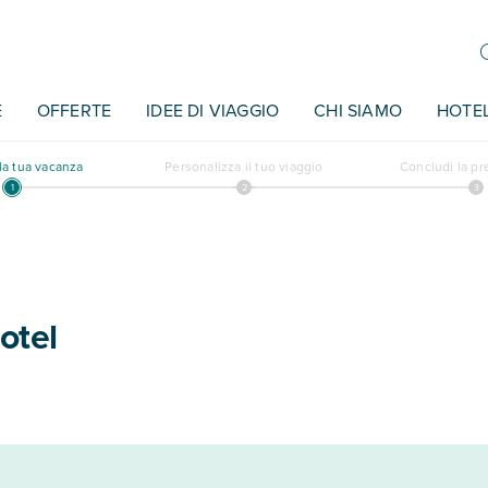
E
OFFERTE
IDEE DI VIAGGIO
CHI SIAMO
HOTE
a tua vacanza
Personalizza il tuo viaggio
Concludi la p
otel