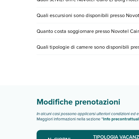
Novotel Cairo El Borg Hotel offre diversi servizi i
Quali escursioni sono disponibili presso Novot
Scopri tutti i dettagli nel paragrafo dedicato "
Inf
Tante sono le escursioni che potrai vivere sogg
Quanto costa soggiornare presso Novotel Cair
numero 0721.17231 o
prenotando un appuntame
I prezzi di Novotel Cairo El Borg Hotel possono var
Quali tipologie di camere sono disponibili pre
scegli quando partire.
Novotel Cairo El Borg Hotel dispone di diverse t
superior
superior nile view
Scopri tutti i dettagli nel paragrafo dedicato "
Inf
Modifiche prenotazioni
In alcuni casi possono applicarsi ulteriori condizioni ed 
Maggiori informazioni nella sezione "
Info precontrattual
TIPOLOGIA VACANZ