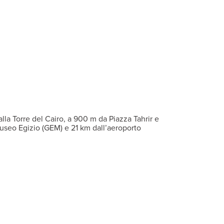
a di sicurezza, telefono, asciugacapelli e connessione Wi-Fi gratu
un ristorante italiano à la carte, un bar Cafè Frais con vista pan
ita nelle aree comuni. A pagamento, servizio lavanderia, servizio 
zia, tra cui l’imponente piramide di Cheope, l’unica meraviglia d
ia che furono di vitale importanza per il sistema di difesa della ci
cato alla civiltà egizia. Imperdibili l’intera collezione di repert
n incluso).
bbe subire variazioni in corso di stagione. Si prega di verificar
bbe subire variazioni in corso di stagione. Si prega di verificar
bbe subire variazioni in corso di stagione. Si prega di verificar
lla Torre del Cairo, a 900 m da Piazza Tahrir e
Museo Egizio (GEM) e 21 km dall’aeroporto