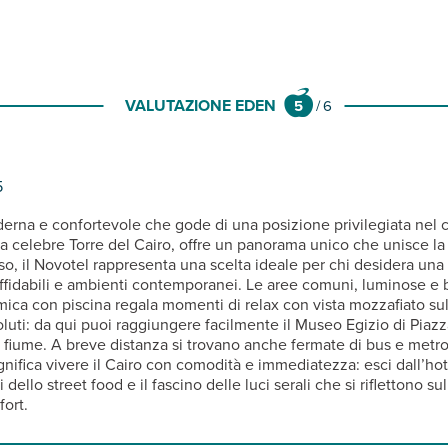
VALUTAZIONE EDEN
5
/
6
5
derna e confortevole che gode di una posizione privilegiata nel c
la celebre Torre del Cairo, offre un panorama unico che unisce la g
so, il Novotel rappresenta una scelta ideale per chi desidera una 
affidabili e ambienti contemporanei. Le aree comuni, luminose e b
ica con piscina regala momenti di relax con vista mozzafiato sul 
luti: da qui puoi raggiungere facilmente il Museo Egizio di Piazza 
il fiume. A breve distanza si trovano anche fermate di bus e metr
ignifica vivere il Cairo con comodità e immediatezza: esci dall’ho
umi dello street food e il fascino delle luci serali che si riflettono
ort.