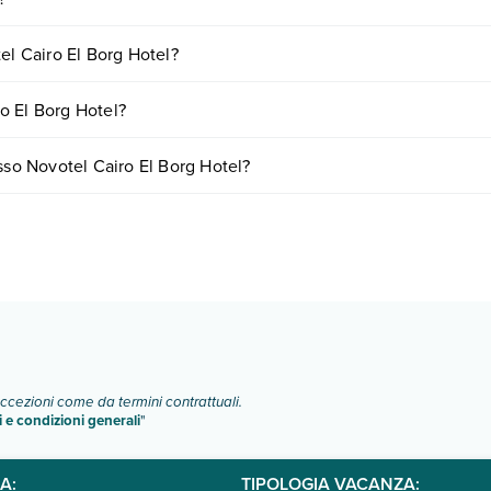
nclusi o a pagamento tra cui: aria condizionata, tv satellitare, asciugacap
el Cairo El Borg Hotel?
o e descrizione
".
iornando presso Novotel Cairo El Borg Hotel. Scoprile tutte nella
sezio
o El Borg Hotel?
nto
.
iare in base a vari fattori (per es. date, condizioni dell'hotel, ecc). Pe
sso Novotel Cairo El Borg Hotel?
ipologie di camere:
o e descrizione
".
eccezioni come da termini contrattuali.
i e condizioni generali
"
A:
TIPOLOGIA VACANZA: