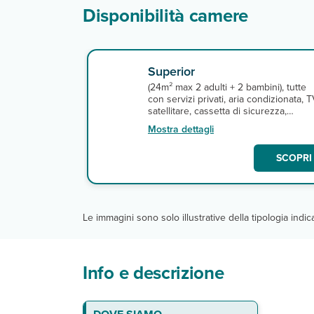
Disponibilità camere
Superior
(24m² max 2 adulti + 2 bambini), tutte
con servizi privati, aria condizionata, 
satellitare, cassetta di sicurezza,
telefono, asciugacapelli e connession
Mostra dettagli
Wi-Fi gratuita. A pagamento, minibar.
SCOPRI 
Le immagini sono solo illustrative della tipologia indi
Info e descrizione
Le camere
Ristoranti e bar
Servizi
Sport
N.B.:
ESPERIENZE
GIZA E PIRAMIDI (mezza giornat
GRANDE MUSEO EGIZIO - GEM (m
CITTADELLA DEL SALADINO (mez
Escursioni