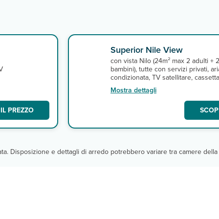
Superior Nile View
con vista Nilo (24m² max 2 adulti + 
TV
bambini), tutte con servizi privati, ari
condizionata, TV satellitare, cassetta
e
sicurezza, telefono, asciugacapelli e
Mostra dettagli
connessione Wi-Fi gratuita. A
pagamento, minibar.
IL PREZZO
SCOPR
cata. Disposizione e dettagli di arredo potrebbero variare tra camere della 
a)
ezza giornata)
za giornata)