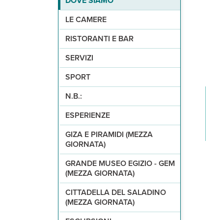
DOVE SIAMO
141 camere (24m² max 2 adulti + 2 bambini), tutt
1 ristorante principale Le Gout con servizio a b
una piscina esterna, riscaldata in inverno, attr
sala fitness.
La quota non include le mance obbligatorie di €
È possibile aggiungere al soggiorno imperdibili 
Questo luogo magico risale al XXVII secolo a.C.
Conosciuto come il
Delimitata da un'imponente muraglia dall'aspetto 
ESCURSIONI PRENOTABILI DALL'ITALIA: visita la 
Grand Egyptian Museum
, 
LE CAMERE
Escursione di mezza giornata che include trasfer
Escursione di mezza giornata che include trasfe
GIZA E PIRAMIDI
Escursione di mezza giornata che include trasfe
Il programma descritto è sempre organizzato su 
Il programma descritto è sempre organizzato su 
MUSEO EGIZIO
Il programma descritto è sempre organizzato su 
RISTORANTI E BAR
GRANDE MUSEO EGIZIO (GEM)
SAQQARA
SERVIZI
SAQQARA E MENFI
CITTADELLA DEL SALADINO
SPORT
ALESSANDRIA D'EGITTO
MUSEO NAZIONALE DELLA CIVILIZAZZIONE E
N.B.:
SOUND & LIGHTS ALLA SFINGE
CAIRO COPTA & CAIRO ISLAMICA
MINI CROCIERA SUL NILO
ESPERIENZE
GIRO DELLA CITTÀ DI NOTTE - CAIRO BY NIG
GRAN BAZAR DI KHAN EL KHALILI
GIZA E PIRAMIDI (MEZZA
GIORNATA)
GRANDE MUSEO EGIZIO - GEM
(MEZZA GIORNATA)
CITTADELLA DEL SALADINO
(MEZZA GIORNATA)