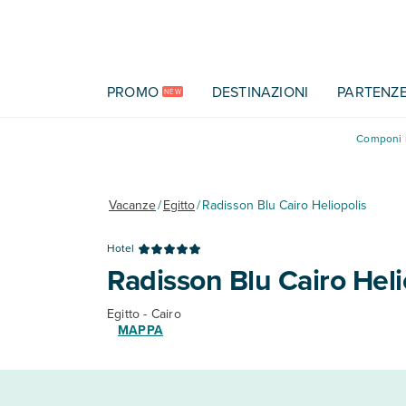
Vai al contenuto principale
PROMO
DESTINAZIONI
PARTENZ
NEW
Componi l
Vacanze
/
Egitto
/
Radisson Blu Cairo Heliopolis
Hotel
Radisson Blu Cairo Heli
Egitto - Cairo
MAPPA