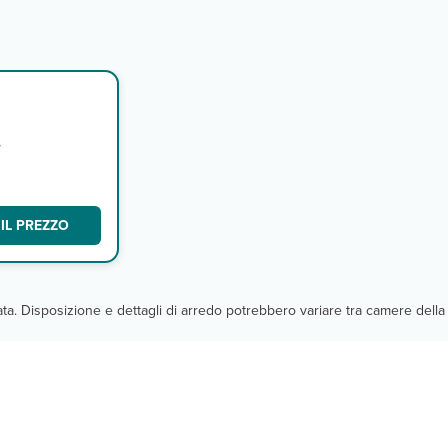
,
o
IL PREZZO
cata. Disposizione e dettagli di arredo potrebbero variare tra camere della 
a)
ezza giornata)
za giornata)