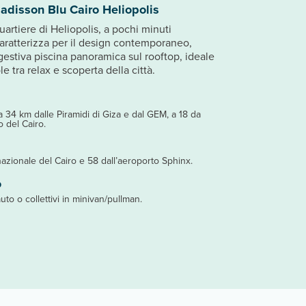
adisson Blu Cairo Heliopolis
artiere di Heliopolis, a pochi minuti
 caratterizza per il design contemporaneo,
estiva piscina panoramica sul rooftop, ideale
 tra relax e scoperta della città.
 a 34 km dalle Piramidi di Giza e dal GEM, a 18 da
o del Cairo.
nazionale del Cairo e 58 dall’aeroporto Sphinx.
o
auto o collettivi in minivan/pullman.