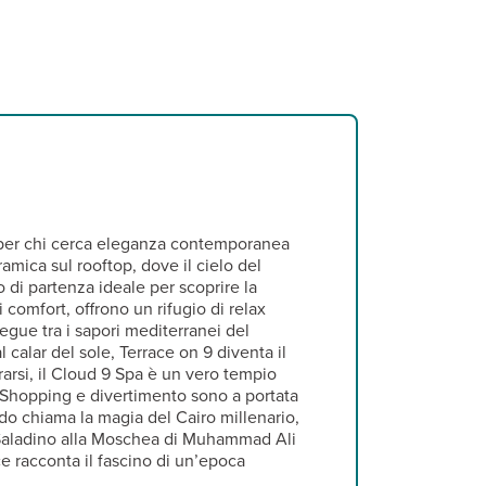
ta per chi cerca eleganza contemporanea
mica sul rooftop, dove il cielo del
o di partenza ideale per scoprire la
 comfort, offrono un rifugio di relax
egue tra i sapori mediterranei del
l calar del sole, Terrace on 9 diventa il
erarsi, il Cloud 9 Spa è un vero tempio
a. Shopping e divertimento sono a portata
do chiama la magia del Cairo millenario,
di Saladino alla Moschea di Muhammad Ali
ce racconta il fascino di un’epoca