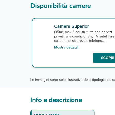
Disponibilità camere
Camera Superior
(35m², max 3 adulti), tutte con servizi
privati, aria condizionata, TV satellitare
cassetta di sicurezza, telefono,
asciugacapelli e connessione Wi-Fi
Mostra dettagli
gratuita. A pagamento, minibar, servizi
in camera h24.
SCOPRI 
Le immagini sono solo illustrative della tipologia indi
Info e descrizione
Le camere
Ristoranti e bar
Servizi
Sport
N.B.:
ESPERIENZE
GIZA E PIRAMIDI (mezza giornat
GRANDE MUSEO EGIZIO - GEM (m
CITTADELLA DEL SALADINO (mez
Escursioni