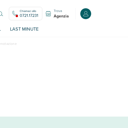
Trova
Chiamaci allo
Accedi o registrati all
0721.17231
Agenzia
L
LAST MINUTE
renotazione