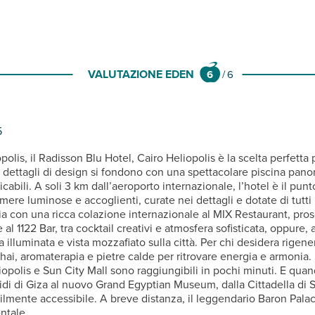
VALUTAZIONE EDEN
6
/
6
5
opolis, il Radisson Blu Hotel, Cairo Heliopolis è la scelta perfet
dettagli di design si fondono con una spettacolare piscina panora
bili. A soli 3 km dall’aeroporto internazionale, l’hotel è il punt
re luminose e accoglienti, curate nei dettagli e dotate di tutti i
ia con una ricca colazione internazionale al MIX Restaurant, pros
al 1122 Bar, tra cocktail creativi e atmosfera sofisticata, oppure, a
a illuminata e vista mozzafiato sulla città. Per chi desidera rigen
 thai, aromaterapia e pietre calde per ritrovare energia e armoni
opolis e Sun City Mall sono raggiungibili in pochi minuti. E quan
ramidi di Giza al nuovo Grand Egyptian Museum, dalla Cittadella 
acilmente accessibile. A breve distanza, il leggendario Baron Pala
ntale.