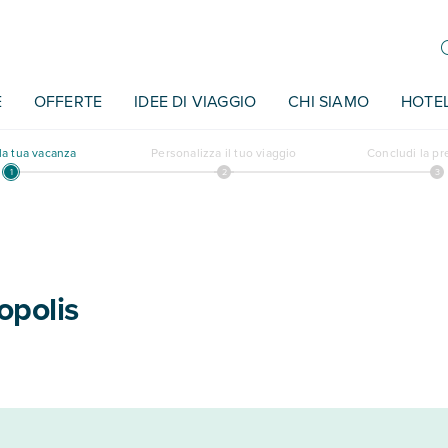
E
OFFERTE
IDEE DI VIAGGIO
CHI SIAMO
HOTE
a tua vacanza
Personalizza il tuo viaggio
Concludi la p
opolis