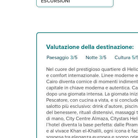
ESCURSIONI
Valutazione della destinazione:
Paesaggio
3
/5
Notte
3
/5
Cultura
5
/
Nel cuore del prestigioso quartiere di Heli
e comfort internazionale. Linee moderne e 
Cairo diventa cornice di momenti indimentica
capitale in chiave moderna e autentica. Came
dopo una giornata intensa. La giornata iniz
Pescatore, con cucina a vista, e si conclude 
salotto più esclusivo: drink d’autore, piscin
del benessere, rituali distensivi, massaggi
di mano, City Centre Almaza, Citystars Heli
l’hotel diventa la base perfetta: dalle Pi
e al vivace Khan el-Khalili, ogni icona è f
sospesa tra eleganza europea e sogno orie