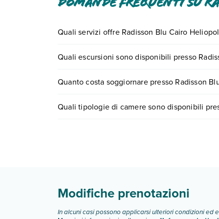
Domande frequenti su Ra
Quali servizi offre Radisson Blu Cairo Heliopol
Radisson Blu Cairo Heliopolis offre diversi serviz
Quali escursioni sono disponibili presso Radis
Scopri tutti i dettagli nel paragrafo dedicato "
Inf
Tante sono le escursioni che potrai vivere sogg
Quanto costa soggiornare presso Radisson Blu
numero 0721.17231 o
prenotando un appuntame
I prezzi di Radisson Blu Cairo Heliopolis possono v
Quali tipologie di camere sono disponibili pre
scegli quando partire.
Radisson Blu Cairo Heliopolis dispone di diverse
camera superior
Scopri tutti i dettagli nel paragrafo dedicato "
Inf
Modifiche prenotazioni
In alcuni casi possono applicarsi ulteriori condizioni ed 