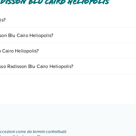
disson Blu Cairo Heliopolis
is?
i inclusi o a pagamento tra cui: aria condizionata, tv satellitare, asciu
son Blu Cairo Heliopolis?
o e descrizione
".
iornando presso Radisson Blu Cairo Heliopolis. Scoprile tutte nella
sez
 Cairo Heliopolis?
nto
.
ariare in base a vari fattori (per es. date, condizioni dell'hotel, ecc). 
sso Radisson Blu Cairo Heliopolis?
 tipologie di camere:
o e descrizione
".
eccezioni come da termini contrattuali.