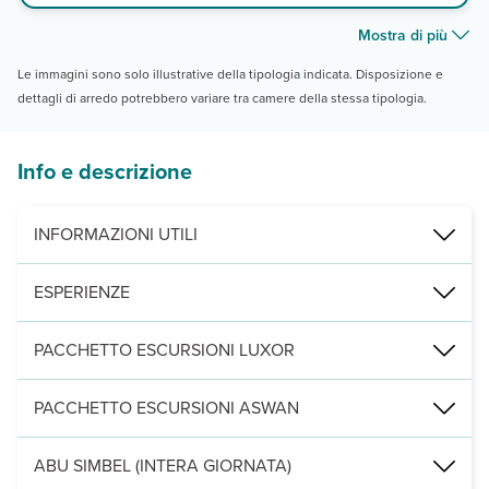
Mostra di più
Le immagini sono solo illustrative della tipologia indicata. Disposizione e
dettagli di arredo potrebbero variare tra camere della stessa tipologia.
Info e descrizione
INFORMAZIONI UTILI
Eden Viaggi ha creato per voi questo pacchetto costruito e pensat
ESPERIENZE
È possibile aggiungere al soggiorno imperdibili escursioni. Ecco i
PACCHETTO ESCURSIONI LUXOR
Pacchetto escursioni facoltative ad un prezzo speciale che inc
PACCHETTO ESCURSIONI ASWAN
Escursione alla Valle dei Re
Visita al Tempio di Hatshepsut
Pacchetto escursioni
ad un prezzo speciale durante il soggior
Visita al Tempio di Karnak
ABU SIMBEL (INTERA GIORNATA)
Visita al Tempio di Philae
Visita ai Colossi di Memnone