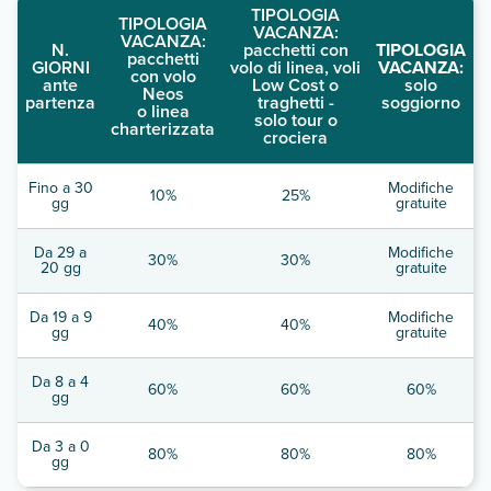
TIPOLOGIA
TIPOLOGIA
VACANZA:
VACANZA:
N.
pacchetti con
TIPOLOGIA
pacchetti
GIORNI
volo di linea, voli
VACANZA:
con volo
ante
Low Cost o
solo
Neos
partenza
traghetti -
soggiorno
o linea
solo tour o
charterizzata
crociera
Fino a 30
Modifiche
10%
25%
gg
gratuite
Da 29 a
Modifiche
30%
30%
20 gg
gratuite
Da 19 a 9
Modifiche
40%
40%
gg
gratuite
Da 8 a 4
60%
60%
60%
gg
Da 3 a 0
80%
80%
80%
gg