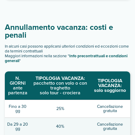
Annullamento vacanza: costi e
penali
In alcuni casi possono applicarsi ulteriori condizioni ed eccezioni come
da termini contrattuali
Maggiori informazioni nella sezione "
Info precontrattuali e condizioni
generali
"
N.
TIPOLOGIA VACANZA:
TIPOLOGIA
GIORNI
pacchetto con volo o con
VACANZA:
ante
traghetto
solo soggiorno
partenza
solo tour - crociera
Fino a 30
Cancellazione
25%
gg
gratuita
Da 29 a 20
Cancellazione
40%
gg
gratuita