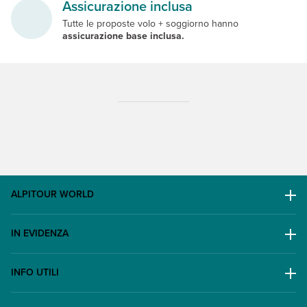
Assicurazione inclusa
Tutte le proposte volo + soggiorno hanno
assicurazione base inclusa.
ALPITOUR WORLD
AWARD
IN EVIDENZA
Il Gruppo
Escursioni
Lavora con noi
INFO UTILI
Offerte
Contatti
FAQ