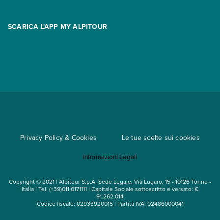
Promo
Area riservata
Opzione Flexi
Racconti
SCARICA L'APP MY ALPITOUR
Assicurazioni
Condizioni generali di contratto
Partnership
App My Alpitour World
Documenti per l'espatrio
Parti e Riparti
Convenzioni
Trova un'agenzia
Viaggi di gruppo
Metodi di pagamento
Regole per viaggiare
Cataloghi
Privacy Policy & Cookies
Le tue scelte sui cookies
Mappa del sito
Informazioni Legali
Noleggio auto
Copyright © 2021 | Alpitour S.p.A. Sede Legale: Via Lugaro, 15 - 10126 Torino -
Italia | Tel. (+39)011.0171111 | Capitale Sociale sottoscritto e versato: €
91.262.014
Codice fiscale: 02933920015 | Partita IVA: 02486000041