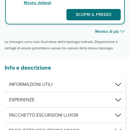
Mostra dettagli
SCOPRI IL PREZZO
Mostra di più
Le immagini sono solo illustrative della tipologia indicata. Disposizione e
dettagli di arredo potrebbero variare tra camere della stessa tipologia.
Info e descrizione
INFORMAZIONI UTILI
Eden Viaggi ha creato per voi questo pacchetto costruito e pensat
ESPERIENZE
È possibile aggiungere al soggiorno imperdibili escursioni. Ecco i
PACCHETTO ESCURSIONI LUXOR
Pacchetto escursioni facoltative ad un prezzo speciale che inc