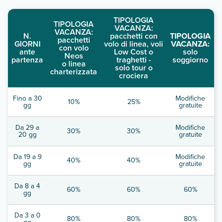
TIPOLOGIA
TIPOLOGIA
VACANZA:
VACANZA:
N.
pacchetti con
TIPOLOGIA
pacchetti
GIORNI
volo di linea, voli
VACANZA:
con volo
ante
Low Cost o
solo
Neos
partenza
traghetti -
soggiorno
o linea
solo tour o
charterizzata
crociera
Fino a 30
Modifiche
10%
25%
gg
gratuite
Da 29 a
Modifiche
30%
30%
20 gg
gratuite
Da 19 a 9
Modifiche
40%
40%
gg
gratuite
Da 8 a 4
60%
60%
60%
gg
Da 3 a 0
80%
80%
80%