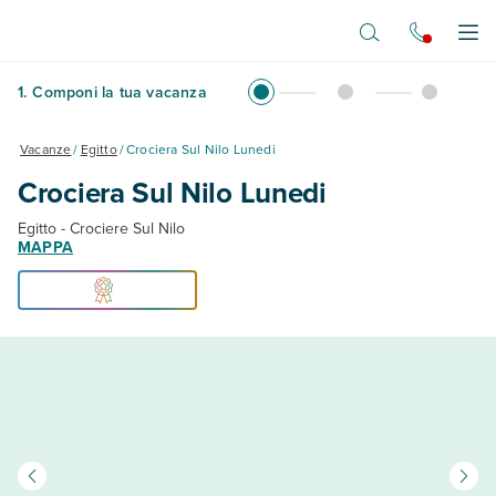
Vai al contenuto principale
Apr
1
.
Componi la tua vacanza
Vacanze
/
Egitto
/
Crociera Sul Nilo Lunedi
Crociera Sul Nilo Lunedi
Egitto - Crociere Sul Nilo
MAPPA