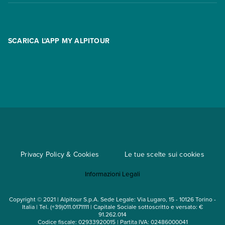
Contatti
FAQ
Promo
Area riservata
Opzione Flexi
Racconti
SCARICA L'APP MY ALPITOUR
Assicurazioni
Condizioni generali di contratto
Partnership
App My Alpitour World
Documenti per l'espatrio
Parti e Riparti
Convenzioni
Trova un'agenzia
Viaggi di gruppo
Metodi di pagamento
Regole per viaggiare
Cataloghi
Privacy Policy & Cookies
Le tue scelte sui cookies
Mappa del sito
Informazioni Legali
Noleggio auto
Copyright © 2021 | Alpitour S.p.A. Sede Legale: Via Lugaro, 15 - 10126 Torino -
Italia | Tel. (+39)011.0171111 | Capitale Sociale sottoscritto e versato: €
91.262.014
Codice fiscale: 02933920015 | Partita IVA: 02486000041