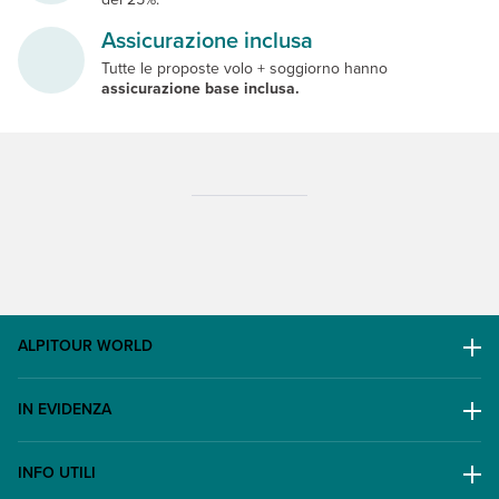
Assicurazione inclusa
Tutte le proposte volo + soggiorno hanno
assicurazione base inclusa.
ALPITOUR WORLD
AWARD
IN EVIDENZA
Il Gruppo
Escursioni
Lavora con noi
INFO UTILI
Offerte