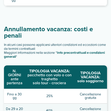
gg
Annullamento vacanza: costi e
penali
In alcuni casi possono applicarsi ulteriori condizioni ed eccezioni come
da termini contrattuali
Maggiori informazioni nella sezione "
Info precontrattuali e condizioni
generali
"
N.
TIPOLOGIA VACANZA:
TIPOLOGIA
GIORNI
pacchetto con volo o con
VACANZA:
ante
traghetto
solo soggiorno
partenza
solo tour - crociera
Fino a 30
Cancellazione
25%
gg
gratuita
Da 29 a 20
Cancellazione
40%