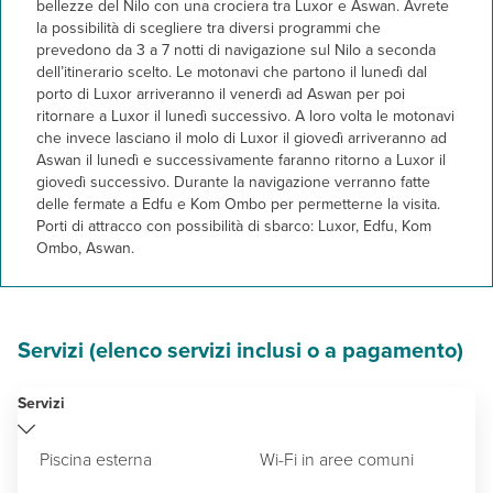
bellezze del Nilo con una crociera tra Luxor e Aswan. Avrete
Museo Nazionale della Civilizzazione Egiziana
Il programma descritto è sempre organizzato su base gruppo e rich
Sounds & Lights alla Sfinge
la possibilità di scegliere tra diversi programmi che
Giro della città di notte
prevedono da 3 a 7 notti di navigazione sul Nilo a seconda
Cairo Copta e Cairo Islamica
dell’itinerario scelto. Le motonavi che partono il lunedì dal
Mini crociera sul Nilo con cena
porto di Luxor arriveranno il venerdì ad Aswan per poi
ritornare a Luxor il lunedì successivo. A loro volta le motonavi
che invece lasciano il molo di Luxor il giovedì arriveranno ad
Aswan il lunedì e successivamente faranno ritorno a Luxor il
giovedì successivo. Durante la navigazione verranno fatte
delle fermate a Edfu e Kom Ombo per permetterne la visita.
Porti di attracco con possibilità di sbarco: Luxor, Edfu, Kom
Ombo, Aswan.
Servizi (elenco servizi inclusi o a pagamento)
Servizi
Piscina esterna
Wi-Fi in aree comuni