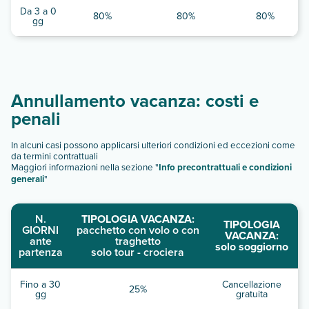
Da 3 a 0
80%
80%
80%
gg
Annullamento vacanza: costi e
penali
In alcuni casi possono applicarsi ulteriori condizioni ed eccezioni come
da termini contrattuali
Maggiori informazioni nella sezione "
Info precontrattuali e condizioni
generali
"
N.
TIPOLOGIA VACANZA:
TIPOLOGIA
GIORNI
pacchetto con volo o con
VACANZA:
ante
traghetto
solo soggiorno
partenza
solo tour - crociera
Fino a 30
Cancellazione
25%
gg
gratuita