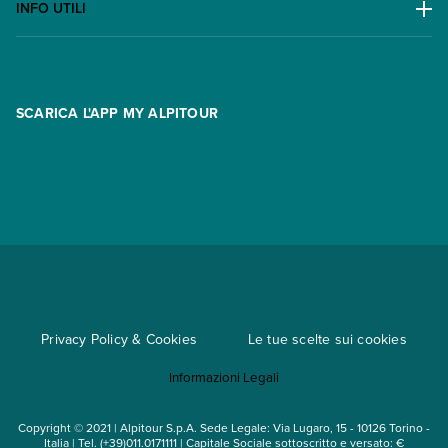
Lavora con noi
INFO UTILI
Offerte
Contatti
FAQ
Promo
Area riservata
Opzione Flexi
Racconti
SCARICA L'APP MY ALPITOUR
Assicurazioni
Condizioni generali di contratto
Partnership
App My Alpitour World
Documenti per l'espatrio
Parti e Riparti
Convenzioni
Trova un'agenzia
Viaggi di gruppo
Metodi di pagamento
Regole per viaggiare
Cataloghi
Privacy Policy & Cookies
Le tue scelte sui cookies
Mappa del sito
Informazioni Legali
Noleggio auto
Copyright © 2021 | Alpitour S.p.A. Sede Legale: Via Lugaro, 15 - 10126 Torino -
Italia | Tel. (+39)011.0171111 | Capitale Sociale sottoscritto e versato: €