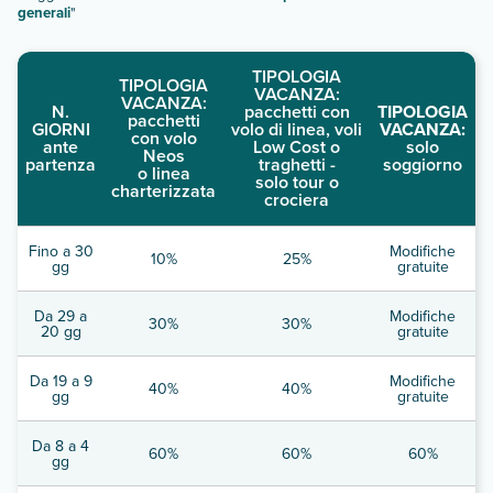
generali
"
TIPOLOGIA
TIPOLOGIA
VACANZA:
VACANZA:
N.
pacchetti con
TIPOLOGIA
pacchetti
GIORNI
volo di linea, voli
VACANZA:
con volo
ante
Low Cost o
solo
Neos
partenza
traghetti -
soggiorno
o linea
solo tour o
charterizzata
crociera
Fino a 30
Modifiche
10%
25%
gg
gratuite
Da 29 a
Modifiche
30%
30%
20 gg
gratuite
Da 19 a 9
Modifiche
40%
40%
gg
gratuite
Da 8 a 4
60%
60%
60%
gg