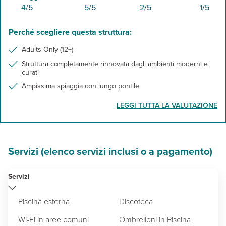
4
/5
5
/5
2
/5
1
/5
PORT GHALIB
ABU DABBAB
MOTORATA NEL DESERTO
Perché scegliere questa struttura:
Adults Only (12+)
Struttura completamente rinnovata dagli ambienti moderni e
curati
Ampissima spiaggia con lungo pontile
LEGGI TUTTA LA VALUTAZIONE
Servizi (elenco servizi inclusi o a pagamento)
Servizi
Piscina esterna
Discoteca
Wi-Fi in aree comuni
Ombrelloni in Piscina