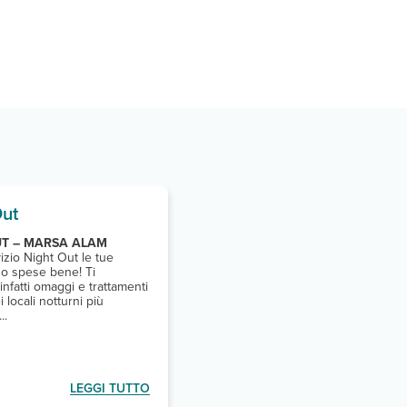
Out
UT – MARSA ALAM
vizio Night Out le tue
no spese bene! Ti
infatti omaggi e trattamenti
i locali notturni più
..
LEGGI TUTTO