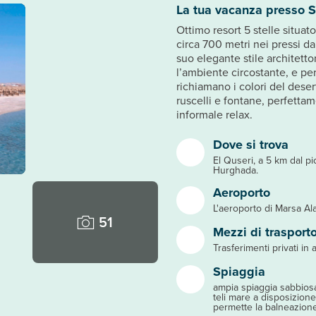
La tua vacanza presso 
Ottimo resort 5 stelle situat
circa 700 metri nei pressi dal
suo elegante stile architett
l’ambiente circostante, e per
richiamano i colori del deser
ruscelli e fontane, perfettam
informale relax.
Dove si trova
El Quseri, a 5 km dal 
Hurghada.
Aeroporto
L'aeroporto di Marsa Al
51
Mezzi di trasport
Trasferimenti privati in 
Spiaggia
ampia spiaggia sabbiosa 
teli mare a disposizione
permette la balneazione 