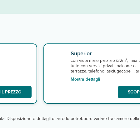
Superior
con vista mare parziale (32m², max 2
tutte con servizi privati, balcone o
terrazza, telefono, asciugacapelli, ar
condizionata, TV satellitare,
Mostra dettagli
connessione Wi-Fi gratuita, cassetta
sicurezza. A pagamento, minibar.
IL PREZZO
SCOPR
cata. Disposizione e dettagli di arredo potrebbero variare tra camere della 