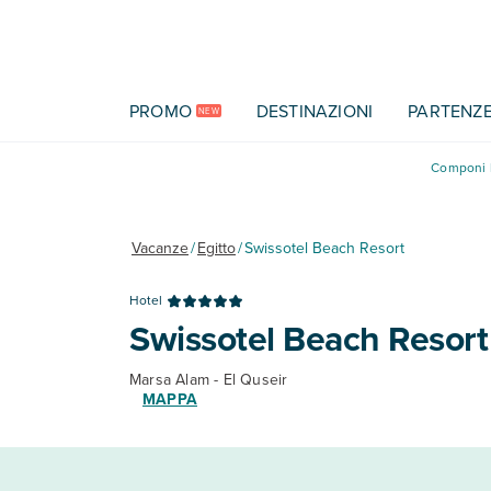
Vai al contenuto principale
PROMO
DESTINAZIONI
PARTENZ
NEW
Componi l
Vacanze
/
Egitto
/
Swissotel Beach Resort
Hotel
Swissotel Beach Resort
Marsa Alam - El Quseir
MAPPA