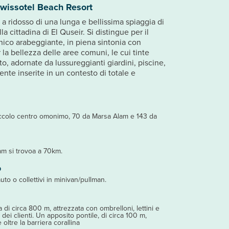
Swissotel Beach Resort
o a ridosso di una lunga e bellissima spiaggia di
la cittadina di El Quseir. Si distingue per il
onico arabeggiante, in piena sintonia con
 la bellezza delle aree comuni, le cui tinte
to, adornate da lussureggianti giardini, piscine,
ente inserite in un contesto di totale e
piccolo centro omonimo, 70 da Marsa Alam e 143 da
am si trovoa a 70km.
o
auto o collettivi in minivan/pullman.
di circa 800 m, attrezzata con ombrelloni, lettini e
 dei clienti. Un apposito pontile, di circa 100 m,
oltre la barriera corallina