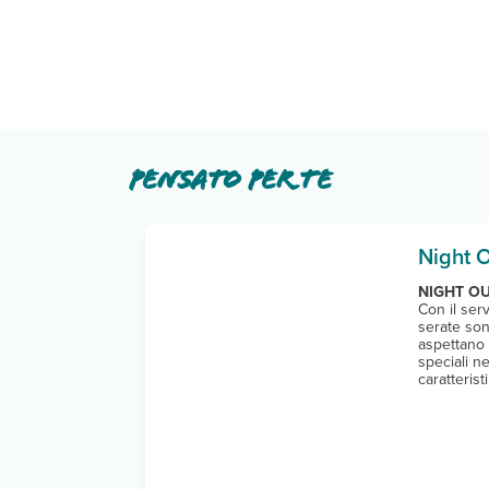
Pensato per te
Night 
NIGHT O
Con il ser
serate so
aspettano 
speciali ne
caratteristi.