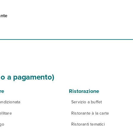
ante
si o a pagamento)
re
Ristorazione
ondizionata
Servizio a buffet
llitare
Ristorante à la carte
igo
Ristoranti tematici