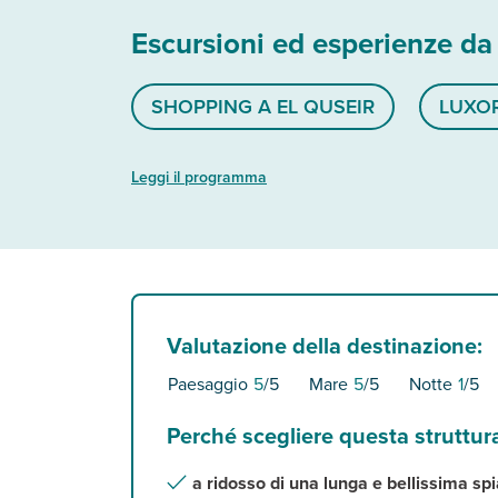
Escursioni ed esperienze da
SHOPPING A EL QUSEIR
LUXO
Leggi il programma
Valutazione della destinazione:
Paesaggio
5
/5
Mare
5
/5
Notte
1
/5
Perché scegliere questa struttur
a ridosso di una lunga e bellissima sp