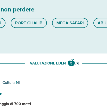
 non perdere
R
PORT GHALIB
MEGA SAFARI
ABU
VALUTAZIONE EDEN
5
/
6
Cultura
1
/5
a:
iaggia di 700 metri