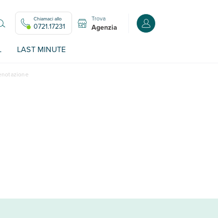
Trova
Chiamaci allo
Accedi o registrati all
0721.17231
Agenzia
L
LAST MINUTE
renotazione