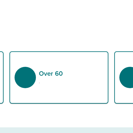
Over 60
.