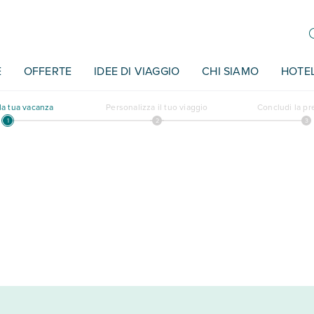
E
OFFERTE
IDEE DI VIAGGIO
CHI SIAMO
HOTE
a tua vacanza
Personalizza il tuo viaggio
Concludi la p