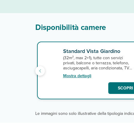
Disponibilità camere
Standard Vista Giardino
(32m², max 2+1), tutte con servizi
privati, balcone o terrazza, telefono,
asciugacapelli, aria condizionata, TV
satellitare, connessione Wi-Fi gratuita,
Mostra dettagli
cassetta di sicurezza. A pagamento,
minibar.
SCOPRI 
Le immagini sono solo illustrative della tipologia indi