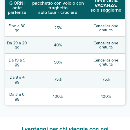
TIPOLOGIA
GIORNI
pacchetto con volo o con
VACANZA:
ante
traghetto
solo soggiorno
partenza
solo tour - crociera
Fino a 30
Cancellazione
25%
gg
gratuita
Da 29 a 20
Cancellazione
40%
gg
gratuita
Da 19 a 9
Cancellazione
50%
gg
gratuita
Da 8 a 4
75%
75%
gg
Da 3 a 0
100%
100%
gg
I vantaggi per chi viaggia con noi