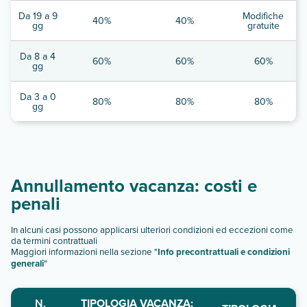
Da 19 a 9
Modifiche
40%
40%
gg
gratuite
Da 8 a 4
60%
60%
60%
gg
Da 3 a 0
80%
80%
80%
gg
Annullamento vacanza: costi e
penali
In alcuni casi possono applicarsi ulteriori condizioni ed eccezioni come
da termini contrattuali
Maggiori informazioni nella sezione "
Info precontrattuali e condizioni
generali
"
N.
TIPOLOGIA VACANZA: