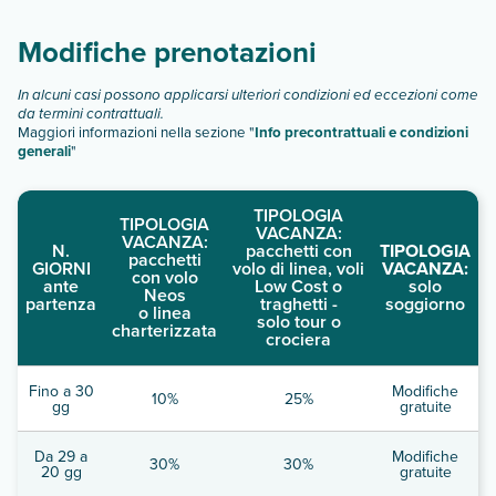
Modifiche prenotazioni
In alcuni casi possono applicarsi ulteriori condizioni ed eccezioni come
da termini contrattuali.
Maggiori informazioni nella sezione "
Info precontrattuali e condizioni
generali
"
TIPOLOGIA
TIPOLOGIA
VACANZA:
VACANZA:
N.
pacchetti con
TIPOLOGIA
pacchetti
GIORNI
volo di linea, voli
VACANZA:
con volo
ante
Low Cost o
solo
Neos
partenza
traghetti -
soggiorno
o linea
solo tour o
charterizzata
crociera
Fino a 30
Modifiche
10%
25%
gg
gratuite
Da 29 a
Modifiche
30%
30%
20 gg
gratuite