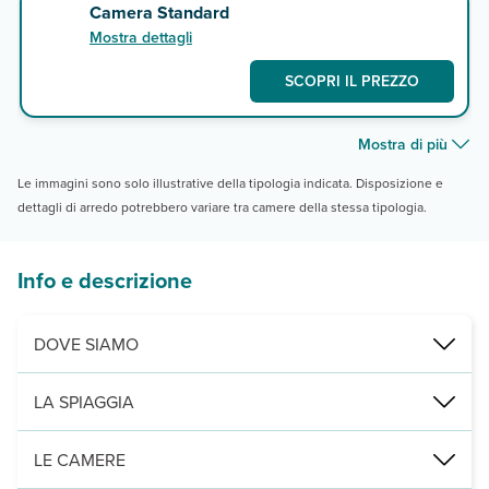
Camera Standard
Mostra dettagli
SCOPRI IL PREZZO
Mostra di più
Le immagini sono solo illustrative della tipologia indicata. Disposizione e
dettagli di arredo potrebbero variare tra camere della stessa tipologia.
Info e descrizione
DOVE SIAMO
Gardens Bay (Pasha Bay), direttamente sul mare, 5 km da Naama Bay
LA SPIAGGIA
di sabbia dorata, con ombrelloni, lettini e teli mare a disposizion
LE CAMERE