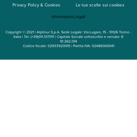
Privacy Policy & Cookies
Le tue scelte sui cookies
Mappa del sito
Informazioni Legali
Noleggio auto
Copyright © 2021 | Alpitour S.p.A. Sede Legale: Via Lugaro, 15 - 10126 Torino -
Italia | Tel. (+39)011.0171111 | Capitale Sociale sottoscritto e versato: €
91.262.014
Codice fiscale: 02933920015 | Partita IVA: 02486000041