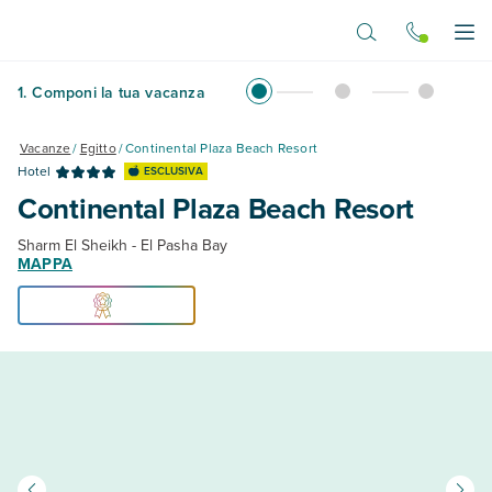
Vai al contenuto principale
Apr
1
.
Componi la tua vacanza
Vacanze
/
Egitto
/
Continental Plaza Beach Resort
Hotel
ESCLUSIVA
Continental Plaza Beach Resort
Sharm El Sheikh - El Pasha Bay
MAPPA