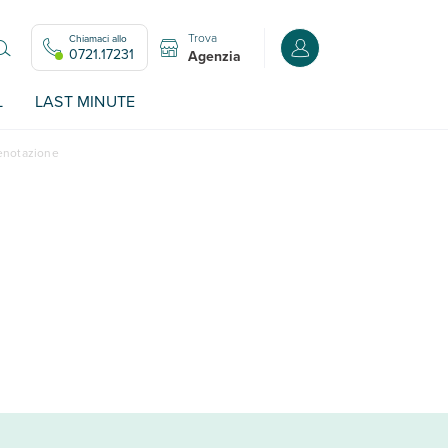
Trova
Chiamaci allo
Accedi o registrati all
0721.17231
Agenzia
L
LAST MINUTE
renotazione