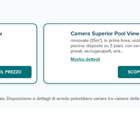
w
Camera Superior Pool View
rinnovate (35m²), in prima linea, vist
piscina, disposte su 3 piani, con ser
privati, asciugacapelli, aria
condizionata, telefono, TV satellitar
Mostra dettagli
con alcuni canali italiani, minifrigo,
cassetta di sicurezza, connessione 
IL PREZZO
SCOPR
fi gratuita e balcone o veranda.
cata. Disposizione e dettagli di arredo potrebbero variare tra camere della 