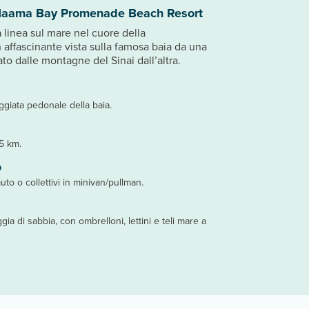
 Naama Bay Promenade Beach Resort
a linea sul mare nel cuore della
affascinante vista sulla famosa baia da una
ato dalle montagne del Sinai dall’altra.
giata pedonale della baia.
15 km.
o
auto o collettivi in minivan/pullman.
gia di sabbia, con ombrelloni, lettini e teli mare a