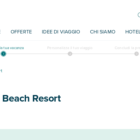
E
OFFERTE
IDEE DI VIAGGIO
CHI SIAMO
HOTE
a tua vacanza
Personalizza il tuo viaggio
Concludi la p
t
Beach Resort