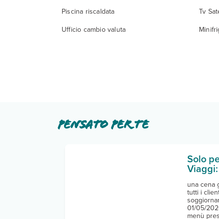
Piscina riscaldata
Tv Sate
Ufficio cambio valuta
Minifr
Pensato per te
Solo pe
Viaggi:
una cena g
tutti i cli
soggiornan
01/05/202
menù press