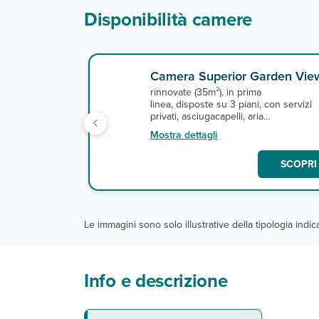
Disponibilità camere
Camera Superior Garden Vie
rinnovate (35m²), in prima
linea, disposte su 3 piani, con servizi
privati, asciugacapelli, aria
condizionata, telefono, TV satellitare
Mostra dettagli
con alcuni canali italiani, minifrigo,
cassetta di sicurezza, connessione wi-
SCOPRI 
fi gratuita e balcone o veranda.
Le immagini sono solo illustrative della tipologia indi
Info e descrizione
La spiaggia
Le camere
Ristoranti e bar
Servizi
Sport
Speciale Tutto Incluso "Hard"