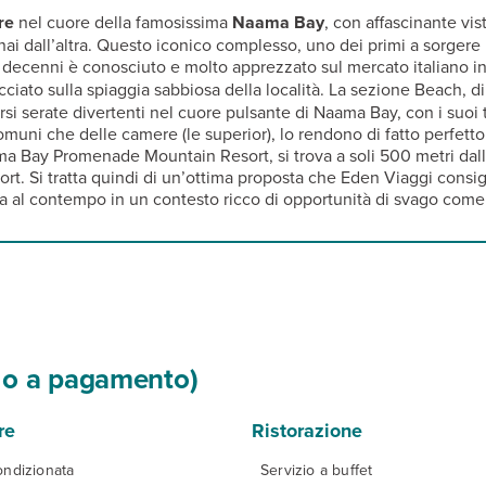
re
nel cuore della famosissima
Naama Bay
, con affascinante vis
nai dall’altra. Questo iconico complesso, uno dei primi a sorgere
e decenni è conosciuto e molto apprezzato sul mercato italiano i
acciato sulla spiaggia sabbiosa della località. La sezione Beach,
rsi serate divertenti nel cuore pulsante di Naama Bay, con i suoi t
comuni che delle camere (le superior), lo rendono di fatto perfet
ma Bay Promenade Mountain Resort, si trova a soli 500 metri dall
rt. Si tratta quindi di un’ottima proposta che Eden Viaggi consigl
ma al contempo in un contesto ricco di opportunità di svago com
si o a pagamento)
re
Ristorazione
ondizionata
Servizio a buffet