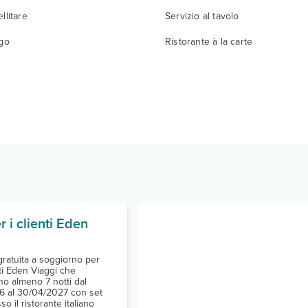
llitare
Servizio al tavolo
igo
Ristorante à la carte
r i clienti Eden
ratuita a soggiorno per
enti Eden Viaggi che
o almeno 7 notti dal
6 al 30/04/2027 con set
o il ristorante italiano