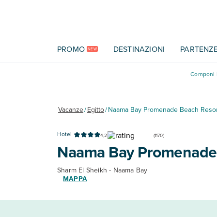
Vai al contenuto principale
PROMO
DESTINAZIONI
PARTENZ
NEW
Componi l
Vacanze
/
Egitto
/
Naama Bay Promenade Beach Resor
Hotel
4,2
(
1170
)
Naama Bay Promenade 
Sharm El Sheikh - Naama Bay
MAPPA