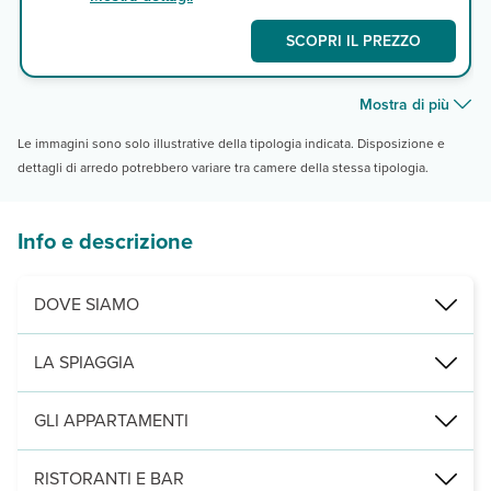
SCOPRI IL PREZZO
Mostra di più
Le immagini sono solo illustrative della tipologia indicata. Disposizione e
dettagli di arredo potrebbero variare tra camere della stessa tipologia.
Info e descrizione
DOVE SIAMO
Naama Bay, a 800 m dalla spiaggia, 1,5 km dall’Hard Rock Cafè, da
LA SPIAGGIA
Sezione di spiaggia sabbiosa e privata accanto al Jaz Fayrouz, a 80
GLI APPARTAMENTI
101 unità divise in studio monolocali (30m², max 2 adulti) e appart
RISTORANTI E BAR