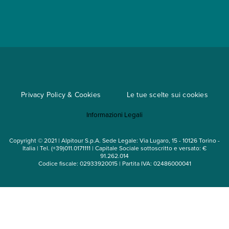
App My Alpitour World
Documenti per l'espatrio
Parti e Riparti
Convenzioni
Trova un'agenzia
Viaggi di gruppo
Metodi di pagamento
Regole per viaggiare
Cataloghi
Privacy Policy & Cookies
Le tue scelte sui cookies
Mappa del sito
Informazioni Legali
Noleggio auto
Copyright © 2021 | Alpitour S.p.A. Sede Legale: Via Lugaro, 15 - 10126 Torino -
Italia | Tel. (+39)011.0171111 | Capitale Sociale sottoscritto e versato: €
91.262.014
Codice fiscale: 02933920015 | Partita IVA: 02486000041