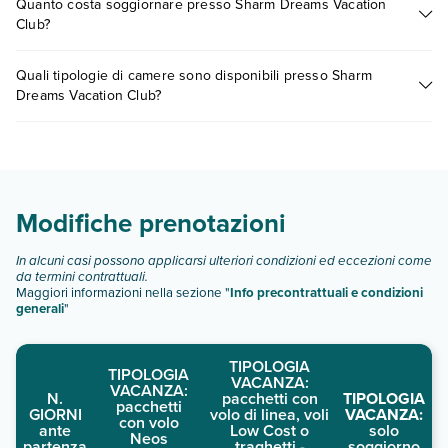
Quanto costa soggiornare presso Sharm Dreams Vacation
presso Sharm Dreams Vacation Club. Scoprile tutte nella
Club?
sezione dedicata
o contatta il call center chiamando il numero
0721.17231 o
prenotando un appuntamento
.
I prezzi di Sharm Dreams Vacation Club possono variare in
Quali tipologie di camere sono disponibili presso Sharm
base a vari fattori (per es. date, condizioni dell'hotel, ecc). Per
Dreams Vacation Club?
consultare i prezzi, compila il motore di ricerca e scegli
quando partire.
Sharm Dreams Vacation Club dispone di diverse tipologie di
camere:
studio
bilocali
Modifiche prenotazioni
trilocali
quadrilocali
In alcuni casi possono applicarsi ulteriori condizioni ed eccezioni come
Scopri tutti i dettagli nel paragrafo dedicato "
Info e
da termini contrattuali.
Maggiori informazioni nella sezione "
Info precontrattuali e condizioni
descrizione
".
generali
"
TIPOLOGIA
TIPOLOGIA
VACANZA:
VACANZA:
N.
pacchetti con
TIPOLOGIA
pacchetti
GIORNI
volo di linea, voli
VACANZA:
con volo
ante
Low Cost o
solo
Neos
partenza
traghetti -
soggiorno