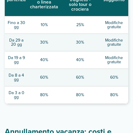
o linea
solo tour o
charterizzata
crociera
Fino a 30
Modifiche
10%
25%
gg
gratuite
Da 29 a
Modifiche
30%
30%
20 gg
gratuite
Da 19 a 9
Modifiche
40%
40%
gg
gratuite
Da 8 a 4
60%
60%
60%
gg
Da 3 a 0
80%
80%
80%
gg
Annullamento vacanza: costi e