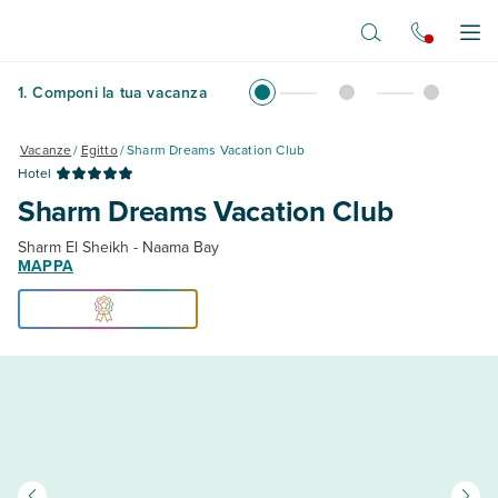
Vai al contenuto principale
Apr
1
.
Componi la tua vacanza
Vacanze
/
Egitto
/
Sharm Dreams Vacation Club
Hotel
Sharm Dreams Vacation Club
Sharm El Sheikh - Naama Bay
MAPPA