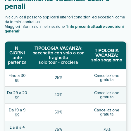
penali
In alcuni casi possono applicarsi ulteriori condizioni ed eccezioni come
da termini contrattuali
Maggiori informazioni nella sezione "
Info precontrattuali e condizioni
generali
"
N.
TIPOLOGIA VACANZA:
TIPOLOGIA
GIORNI
pacchetto con volo o con
VACANZA:
ante
traghetto
solo soggiorno
partenza
solo tour - crociera
Fino a 30
Cancellazione
25%
gg
gratuita
Da 29 a 20
Cancellazione
40%
gg
gratuita
Da 19 a 9
Cancellazione
50%
gg
gratuita
Da 8 a 4
75%
75%