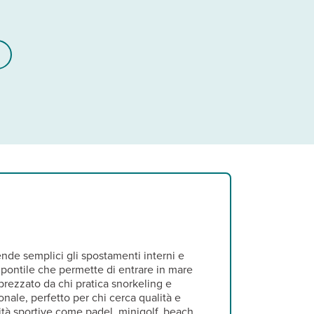
nde semplici gli spostamenti interni e
pontile che permette di entrare in mare
pprezzato da chi pratica snorkeling e
ale, perfetto per chi cerca qualità e
ività sportive come padel, minigolf, beach