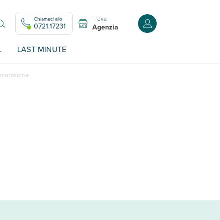
Trova
Chiamaci allo
Accedi o registrati all
0721.17231
Agenzia
L
LAST MINUTE
renotazione