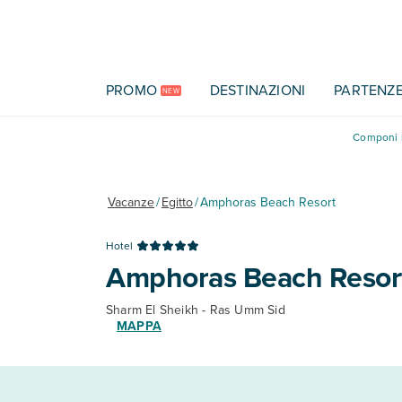
Vai al contenuto principale
PROMO
DESTINAZIONI
PARTENZ
NEW
Componi l
Vacanze
/
Egitto
/
Amphoras Beach Resort
Hotel
Amphoras Beach Resor
Sharm El Sheikh - Ras Umm Sid
MAPPA