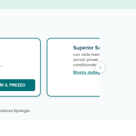
Superior Sea View
con vista mare (35m², max 3 adulti
servizi privati, asciugacapelli, aria
condizionata, TV satellitare con a
canali italiani, minifrigo, e conne
Mostra dettagli
a.
wi-fi gratuita. A pagamento, miniba
I IL PREZZO
SCO
stessa tipologia.