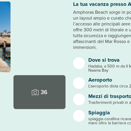
La tua vacanza presso 
Amphoras Beach sorge in po
un layout ampio e curato che
l’accesso alle principali aree
offre 300 metri di litorale e
tutta sicurezza e raggiungere 
affascinanti del Mar Rosso e
immersioni.
Dove si trova
Hadaba, a 500 m da Il 
Naama Bay
Aeroporto
L'aeroporto dista circa 
36
Mezzi di trasport
Trasferimenti privati in 
Spiaggia
spiaggia corallina rica
mare oltre la barriera c