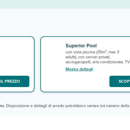
Superior Pool
con vista piscina (35m², max 3
adulti), con servizi privati,
asciugacapelli, aria condizionata, TV
satellitare con alcuni canali italiani,
Mostra dettagli
minifrigo, e connessione wi-fi gratuit
A pagamento, minibar.
IL PREZZO
SCOPR
cata. Disposizione e dettagli di arredo potrebbero variare tra camere della 