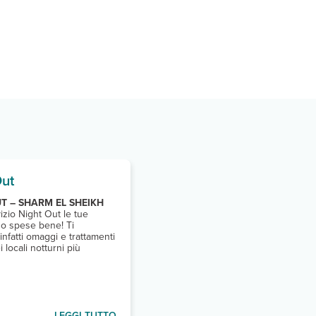
Out
T – SHARM EL SHEIKH
vizio Night Out le tue
no spese bene! Ti
infatti omaggi e trattamenti
i locali notturni più
LEGGI TUTTO