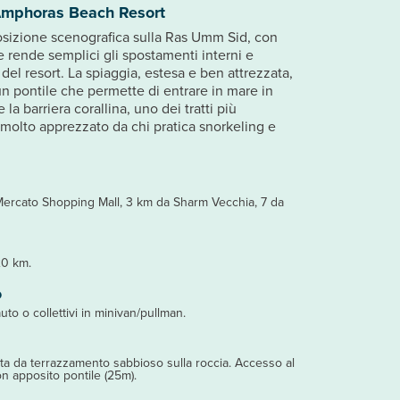
Amphoras Beach Resort
sizione scenografica sulla Ras Umm Sid, con
 rende semplici gli spostamenti interni e
 del resort. La spiaggia, estesa e ben attrezzata,
 un pontile che permette di entrare in mare in
la barriera corallina, uno dei tratti più
 molto apprezzato da chi pratica snorkeling e
Mercato Shopping Mall, 3 km da Sharm Vecchia, 7 da
20 km.
o
auto o collettivi in minivan/pullman.
vata da terrazzamento sabbioso sulla roccia. Accesso al
on apposito pontile (25m).