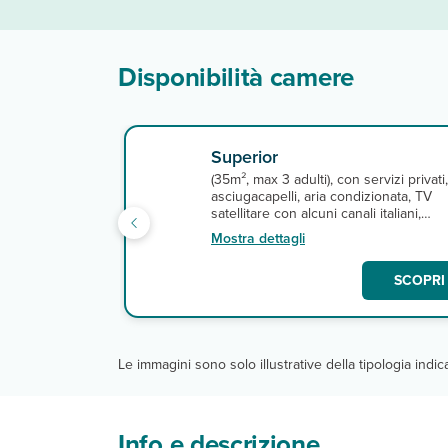
Disponibilità camere
Superior
(35m², max 3 adulti), con servizi privati,
asciugacapelli, aria condizionata, TV
satellitare con alcuni canali italiani,
minifrigo, e connessione wi-fi gratuita.
Mostra dettagli
A pagamento, minibar.
SCOPRI 
Le immagini sono solo illustrative della tipologia indi
Info e descrizione