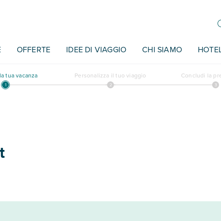
E
OFFERTE
IDEE DI VIAGGIO
CHI SIAMO
HOTE
a tua vacanza
Personalizza il tuo viaggio
Concludi la p
t