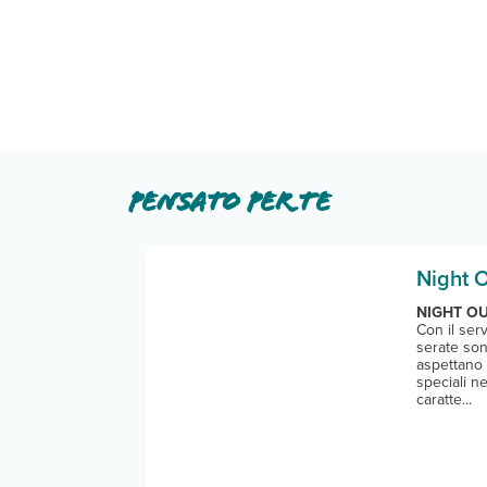
Pensato per te
Night 
NIGHT OU
Con il ser
serate so
aspettano 
speciali ne
caratte...