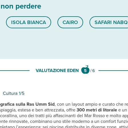
 non perdere
ISOLA BIANCA
CAIRO
SAFARI NABQ
VALUTAZIONE EDEN
5
/
6
Cultura
1
/5
grafica sulla Ras Umm Sid
, con un layout ampio e curato che re
 spiaggia, estesa e ben attrezzata, offre
300 metri di litorale
e un 
 corallina, uno dei tratti più affascinanti del Mar Rosso e molto a
nte rinnovate, combinano uno stile moderno a un comfort funzion
mpletano l’esperienza: sei piscine distribuite in diverse zone, att