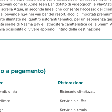
ù giovani come lo Xone Teen Bar, dotato di videogiochi e PlayStati
sorella Aqua, in seconda linea, che consente l’accesso dei client
: bevande h24 nei vari bar del resort, alcolici importati premium 
rte illimitate nei quattro ristoranti tematici, per un’esperienza ga
cità serale di Naama Bay e l’atmosfera caratteristica della Sharm
lla possibilità di vivere appieno il ritmo della destinazione.
si o a pagamento)
re
Ristorazione
ondizionata
Ristorante climatizzato
llitare
Servizio a buffet
igo
Servizio al tavolo