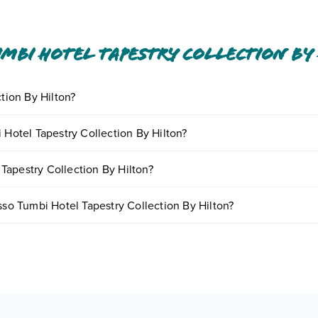
mbi Hotel Tapestry Collection By
ction By Hilton?
iversi servizi inclusi o a pagamento tra cui: massaggi, ombrelloni in pis
 Hotel Tapestry Collection By Hilton?
o e descrizione
".
ornando presso Tumbi Hotel Tapestry Collection By Hilton. Scoprile tu
Tapestry Collection By Hilton?
n appuntamento
.
ton possono variare in base a vari fattori (per es. date, condizioni dell'
sso Tumbi Hotel Tapestry Collection By Hilton?
e di diverse tipologie di camere:
o e descrizione
".