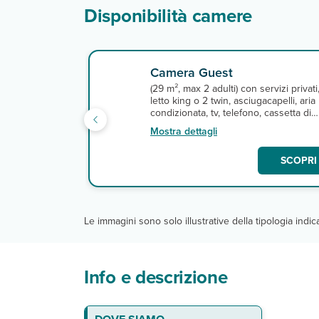
Disponibilità camere
Camera Guest
(29 m², max 2 adulti) con servizi privati
letto king o 2 twin, asciugacapelli, aria
condizionata, tv, telefono, cassetta di
sicurezza, connessione wi-fi gratuita e
Mostra dettagli
minifrigo. A pagamento, minibar.
SCOPRI 
Le immagini sono solo illustrative della tipologia indi
Info e descrizione
La spiaggia
Le camere
Ristoranti e bar
Servizi
Sport