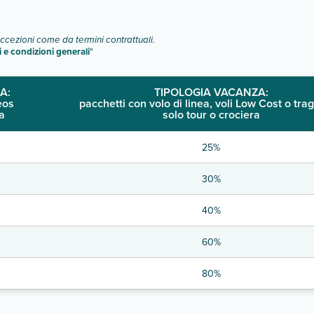
eccezioni come da termini contrattuali.
i e condizioni generali
"
A:
TIPOLOGIA VACANZA:
eos
pacchetti con volo di linea, voli Low Cost o trag
a
solo tour o crociera
25%
30%
40%
60%
80%