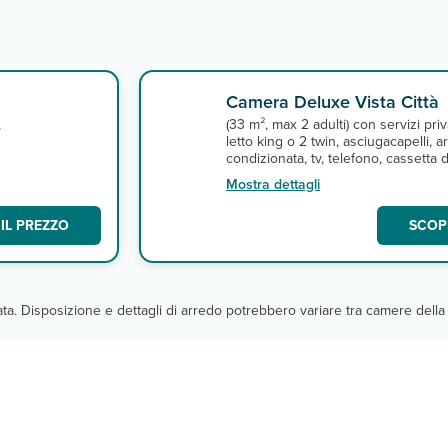
Camera Deluxe Vista Città
,
(33 m², max 2 adulti) con servizi priva
letto king o 2 twin, asciugacapelli, ar
condizionata, tv, telefono, cassetta d
sicurezza, connessione wi-fi gratuita
Mostra dettagli
minifrigo e balcone vista città. A
pagamento, minibar.
IL PREZZO
SCOPR
cata. Disposizione e dettagli di arredo potrebbero variare tra camere della 