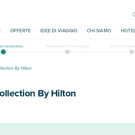
E
OFFERTE
IDEE DI VIAGGIO
CHI SIAMO
HOTE
a tua vacanza
Personalizza il tuo viaggio
Concludi la p
lection By Hilton
llection By Hilton