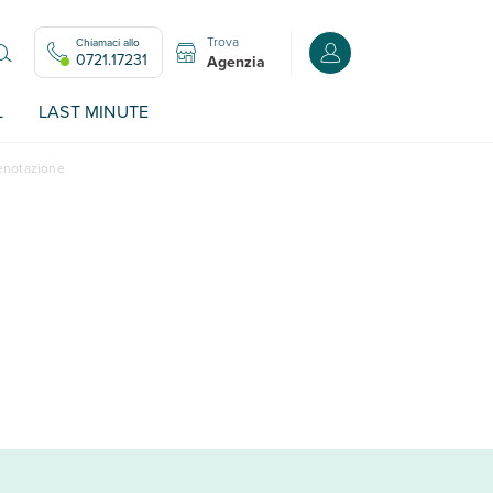
Trova
Chiamaci allo
Accedi o registrati all
0721.17231
Agenzia
L
LAST MINUTE
renotazione