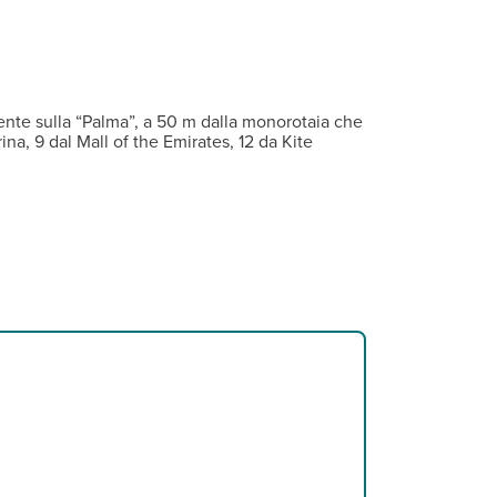
nnessione wi-fi gratuita e minifrigo. A pagamento, minibar. Sono d
 dEATox, con una selezione di cibi più freschi e gourment. N.B. A
 ospiti (teli mare non disponibili), palestra, parcheggio e conne
nte sulla “Palma”, a 50 m dalla monorotaia che
na, 9 dal Mall of the Emirates, 12 da Kite