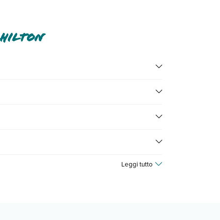
 Hilton
cina.
tte nella
sezione dedicata
o contatta il call center
hotel, ecc). Per consultare i prezzi, compila il motore
Leggi tutto