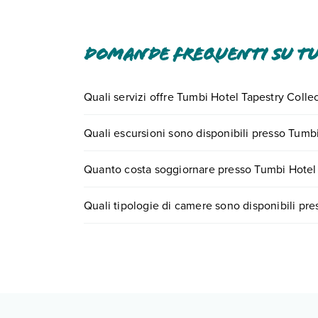
Domande frequenti su Tu
Quali servizi offre Tumbi Hotel Tapestry Colle
Tumbi Hotel Tapestry Collection By Hilton offre d
Quali escursioni sono disponibili presso Tumbi
Scopri tutti i dettagli nel paragrafo dedicato "
Inf
Tante sono le escursioni che potrai vivere soggi
Quanto costa soggiornare presso Tumbi Hotel 
chiamando il numero 0721.17231 o
prenotando u
I prezzi di Tumbi Hotel Tapestry Collection By Hil
Quali tipologie di camere sono disponibili pre
di ricerca e scegli quando partire.
Tumbi Hotel Tapestry Collection By Hilton dispon
camera guest
camera deluxe vista città
camera deluxe vista mare parziale
Scopri tutti i dettagli nel paragrafo dedicato "
Inf