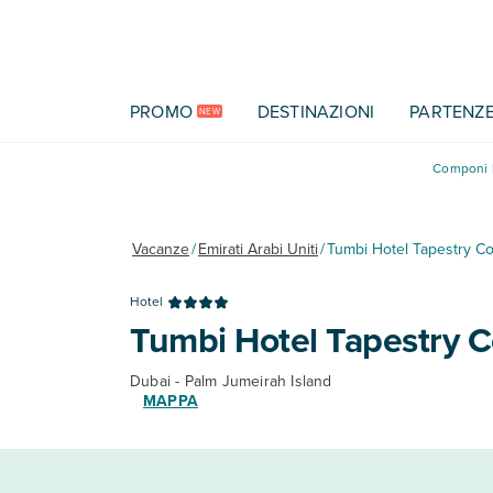
Vai al contenuto principale
PROMO
DESTINAZIONI
PARTENZ
NEW
Componi l
Vacanze
/
Emirati Arabi Uniti
/
Tumbi Hotel Tapestry Col
Hotel
Tumbi Hotel Tapestry Co
Dubai - Palm Jumeirah Island
MAPPA