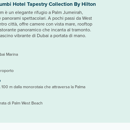
umbi Hotel Tapestry Collection By Hilton
lm è un elegante rifugio a Palm Jumeirah,
 e panorami spettacolari. A pochi passi da West
tro città, offre camere con vista mare, rooftop
ristorante panoramico che incanta al tramonto.
 fascino vibrante di Dubai a portata di mano.
bai Marina
eroporto
o
A 100 m dalla monorotaia che attraversa la Palma
orata di Palm West Beach