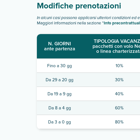
Modifiche prenotazioni
In alcuni casi possono applicarsi ulteriori condizioni ed 
Maggiori informazioni nella sezione "
Info precontrattual
TIPOLOGIA VACANZ
N. GIORNI
pacchetti con volo N
ante partenza
o linea charterizzat
Fino a 30 gg
10%
Da 29 a 20 gg
30%
Da 19 a 9 gg
40%
Da 8 a 4 gg
60%
Da 3 a 0 gg
80%