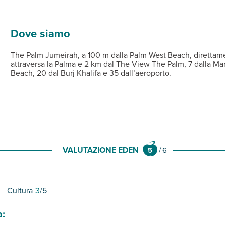
ini e teli mare a disposizione.
apelli, aria condizionata, tv, telefono, cassetta di sicurezza, co
mica sulla città e con menù internazionale a buffet e, à la carte,
 skyline attrezzata con ombrelloni e lettini a disposizione degli
Dove siamo
The Palm Jumeirah, a 100 m dalla Palm West Beach, direttame
attraversa la Palma e 2 km dal The View The Palm, 7 dalla Mari
Beach, 20 dal Burj Khalifa e 35 dall’aeroporto.
VALUTAZIONE EDEN
5
/
6
Cultura
3
/5
a: