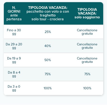
N.
TIPOLOGIA VACANZA:
TIPOLOGIA
GIORNI
pacchetto con volo o con
VACANZA:
ante
traghetto
solo soggiorno
partenza
solo tour - crociera
Fino a 30
Cancellazione
25%
gg
gratuita
Da 29 a 20
Cancellazione
40%
gg
gratuita
Da 19 a 9
Cancellazione
50%
gg
gratuita
Da 8 a 4
75%
75%
gg
Da 3 a 0
100%
100%
gg