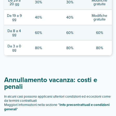
Da 29 a
Modifiche
30%
30%
20 gg
gratuite
Da 19 a 9
Modifiche
40%
40%
gg
gratuite
Da 8 a 4
60%
60%
60%
gg
Da 3 a 0
80%
80%
80%
gg
Annullamento vacanza: costi e
penali
In alcuni casi possono applicarsi ulteriori condizioni ed eccezioni come
da termini contrattuali
Maggiori informazioni nella sezione "
Info precontrattuali e condizioni
generali
"