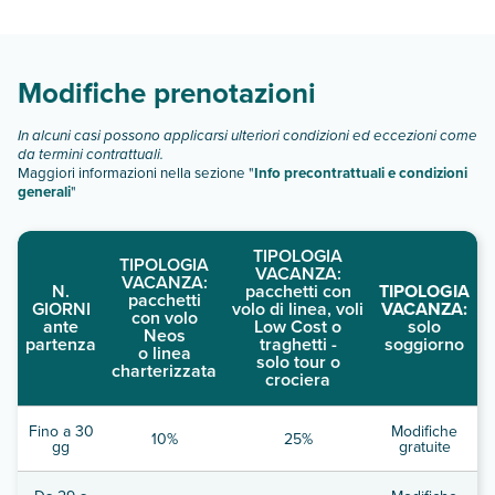
Scopri tutti i dettagli nel paragrafo dedicato "
Info e
descrizione
".
Modifiche prenotazioni
In alcuni casi possono applicarsi ulteriori condizioni ed eccezioni come
da termini contrattuali.
Maggiori informazioni nella sezione "
Info precontrattuali e condizioni
generali
"
TIPOLOGIA
TIPOLOGIA
VACANZA:
VACANZA:
N.
pacchetti con
TIPOLOGIA
pacchetti
GIORNI
volo di linea, voli
VACANZA:
con volo
ante
Low Cost o
solo
Neos
partenza
traghetti -
soggiorno
o linea
solo tour o
charterizzata
crociera
Fino a 30
Modifiche
10%
25%
gg
gratuite