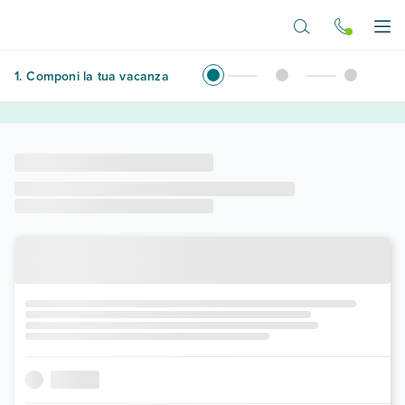
Vai al contenuto principale
Apr
1
.
Componi la tua vacanza