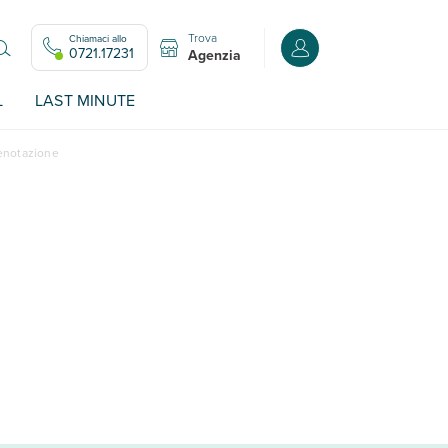
Trova
Chiamaci allo
Accedi o registrati all
0721.17231
Agenzia
L
LAST MINUTE
renotazione