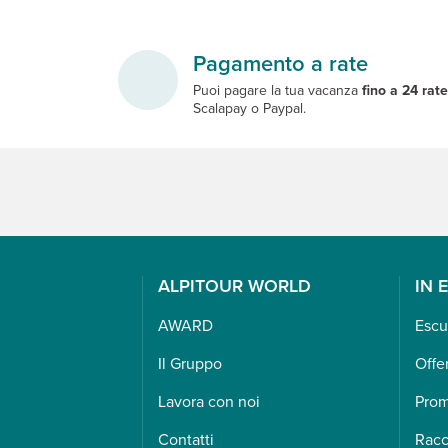
Pagamento a rate
Puoi pagare la tua vacanza
fino a 24 rat
Scalapay o Paypal.
ALPITOUR WORLD
IN 
AWARD
Escu
Il Gruppo
Offe
Lavora con noi
Pro
Contatti
Racc