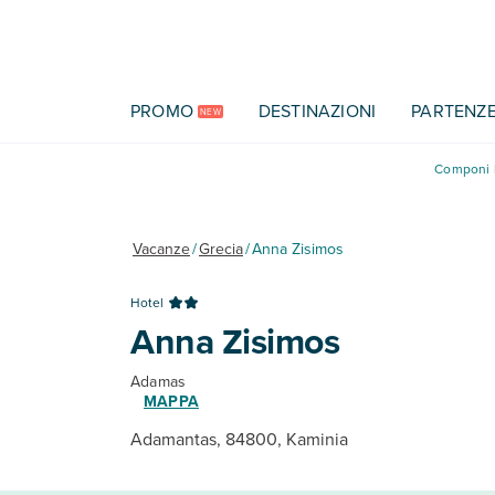
Vai al contenuto principale
PROMO
DESTINAZIONI
PARTENZ
NEW
Componi l
Vacanze
/
Grecia
/
Anna Zisimos
Hotel
Anna Zisimos
Adamas
MAPPA
Adamantas, 84800, Kaminia