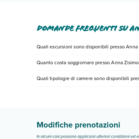
Domande frequenti su An
Quali escursioni sono disponibili presso Anna
Tante sono le escursioni che potrai vivere sogg
Quanto costa soggiornare presso Anna Zisimo
0721.17231 o
prenotando un appuntamento
.
I prezzi di Anna Zisimos possono variare in base a
Quali tipologie di camere sono disponibili pr
partire.
Anna Zisimos dispone di diverse tipologie di ca
Scopri tutti i dettagli nel paragrafo dedicato "
Inf
Modifiche prenotazioni
In alcuni casi possono applicarsi ulteriori condizioni ed 