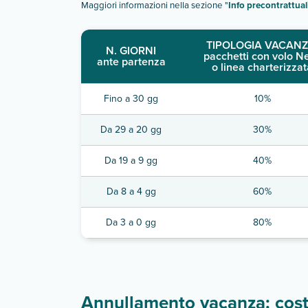
Maggiori informazioni nella sezione "
Info precontrattual
TIPOLOGIA VACANZ
N. GIORNI
pacchetti con volo N
ante partenza
o linea charterizzat
Fino a 30 gg
10%
Da 29 a 20 gg
30%
Da 19 a 9 gg
40%
Da 8 a 4 gg
60%
Da 3 a 0 gg
80%
Annullamento vacanza: costi