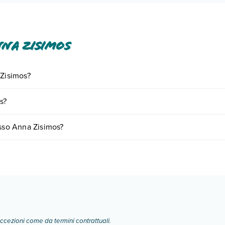
na Zisimos
 Zisimos?
iornando presso Anna Zisimos. Scoprile tutte nella
sezione dedicata
o 
s?
 vari fattori (per es. date, condizioni dell'hotel, ecc). Per consultare i
esso Anna Zisimos?
mere:
o e descrizione
".
eccezioni come da termini contrattuali.