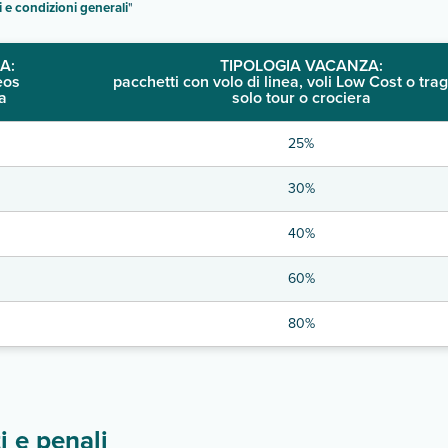
i e condizioni generali
"
A:
TIPOLOGIA VACANZA:
eos
pacchetti con volo di linea, voli Low Cost o trag
a
solo tour o crociera
25%
30%
40%
60%
80%
 e penali