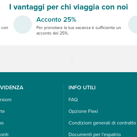
I vantaggi per chi viaggia con noi
Acconto 25%
e
con
Per prenotare la tua vacanza è sufficiente un
acconto del 25%.
EVIDENZA
INFO UTILI
rsioni
FAQ
rte
Opzione Flexi
mo
Condizioni generali di contratto
onti
Documenti per l'espatrio