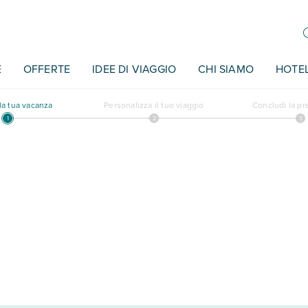
E
OFFERTE
IDEE DI VIAGGIO
CHI SIAMO
HOTE
a tua vacanza
Personalizza il tuo viaggio
Concludi la p