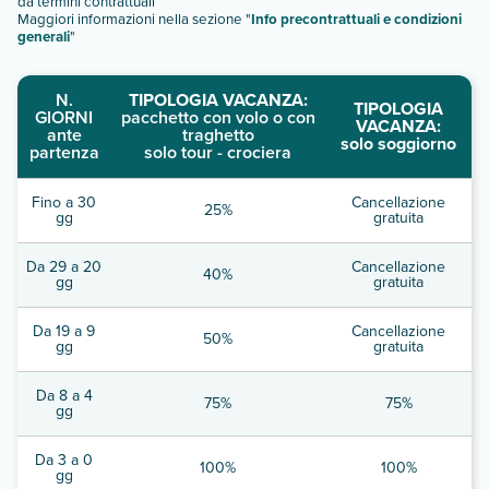
da termini contrattuali
Maggiori informazioni nella sezione "
Info precontrattuali e condizioni
generali
"
N.
TIPOLOGIA VACANZA:
TIPOLOGIA
GIORNI
pacchetto con volo o con
VACANZA:
ante
traghetto
solo soggiorno
partenza
solo tour - crociera
Fino a 30
Cancellazione
25%
gg
gratuita
Da 29 a 20
Cancellazione
40%
gg
gratuita
Da 19 a 9
Cancellazione
50%
gg
gratuita
Da 8 a 4
75%
75%
gg
Da 3 a 0
100%
100%
gg