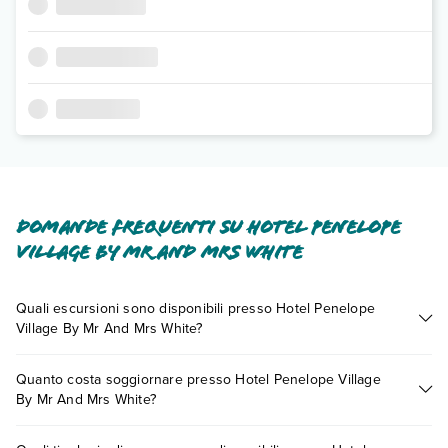
Domande frequenti su Hotel Penelope
Village By Mr And Mrs White
Quali escursioni sono disponibili presso Hotel Penelope
Village By Mr And Mrs White?
Tante sono le escursioni che potrai vivere soggiornando
Quanto costa soggiornare presso Hotel Penelope Village
presso Hotel Penelope Village By Mr And Mrs White. Scoprile
By Mr And Mrs White?
tutte nella
sezione dedicata
o contatta il call center chiamando
il numero 0721.17231 o
prenotando un appuntamento
.
I prezzi di Hotel Penelope Village By Mr And Mrs White