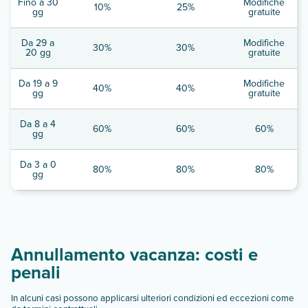
Fino a 30
Modifiche
10%
25%
gg
gratuite
Da 29 a
Modifiche
30%
30%
20 gg
gratuite
Da 19 a 9
Modifiche
40%
40%
gg
gratuite
Da 8 a 4
60%
60%
60%
gg
Da 3 a 0
80%
80%
80%
gg
Annullamento vacanza: costi e
penali
In alcuni casi possono applicarsi ulteriori condizioni ed eccezioni come