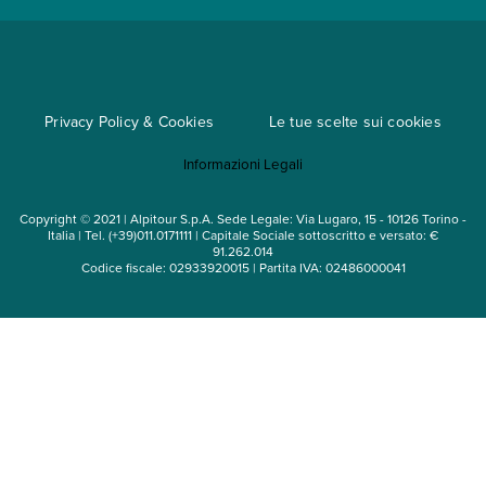
Metodi di pagamento
Regole per viaggiare
Cataloghi
Privacy Policy & Cookies
Le tue scelte sui cookies
Mappa del sito
Informazioni Legali
Noleggio auto
Copyright © 2021 | Alpitour S.p.A. Sede Legale: Via Lugaro, 15 - 10126 Torino -
Italia | Tel. (+39)011.0171111 | Capitale Sociale sottoscritto e versato: €
91.262.014
Codice fiscale: 02933920015 | Partita IVA: 02486000041