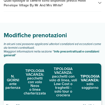
Quali tipologie di camere sono disponibili presso Hotel
possono variare in base a vari fattori (per es. date, condizioni
Penelope Village By Mr And Mrs White?
dell'hotel, ecc). Per consultare i prezzi, compila il motore di
ricerca e scegli quando partire.
Hotel Penelope Village By Mr And Mrs White dispone di
diverse tipologie di camere:
doppia vista mare
tripla vista mare
Modifiche prenotazioni
doppia comfort
tripla comfort
In alcuni casi possono applicarsi ulteriori condizioni ed eccezioni come
doppia comfort con idromassaggio
da termini contrattuali.
camera family
Maggiori informazioni nella sezione "
Info precontrattuali e condizioni
camera family vista mare
generali
"
Scopri tutti i dettagli nel paragrafo dedicato "
Info e
descrizione
".
TIPOLOGIA
TIPOLOGIA
VACANZA:
VACANZA:
N.
pacchetti con
TIPOLOGIA
pacchetti
GIORNI
volo di linea, voli
VACANZA:
con volo
ante
Low Cost o
solo
Neos
partenza
traghetti -
soggiorno
o linea
solo tour o
charterizzata
crociera