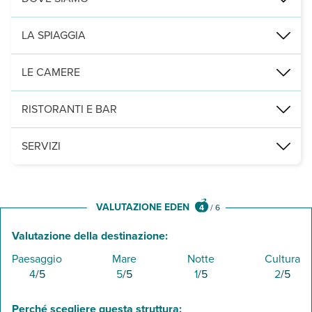
Kalo Livadi, a 250 m dalla spiaggia omonima, 9 km da Mykonos città
LA SPIAGGIA
a 250 m, di sabbia e attrezzata con lettini e ombrelloni a pagamento
LE CAMERE
2
74 camere comfort (25-28 m
) con servizi privati, asciugacapell
RISTORANTI E BAR
un ristorante e un bar presso la piscina.
SERVIZI
una piscina con area idromassaggio attrezzata con lettini e zone d
VALUTAZIONE EDEN
4
/
6
Valutazione della destinazione:
Paesaggio
Mare
Notte
Cultura
4
/5
5
/5
1
/5
2
/5
Perché scegliere questa struttura: