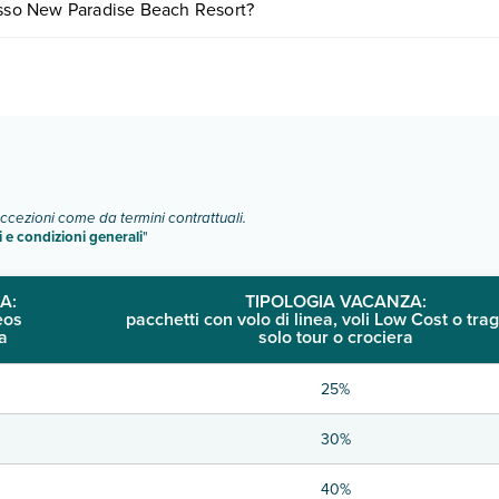
resso New Paradise Beach Resort?
ipologie di camere:
o e descrizione
".
eccezioni come da termini contrattuali.
i e condizioni generali
"
A:
TIPOLOGIA VACANZA:
eos
pacchetti con volo di linea, voli Low Cost o trag
a
solo tour o crociera
25%
30%
40%