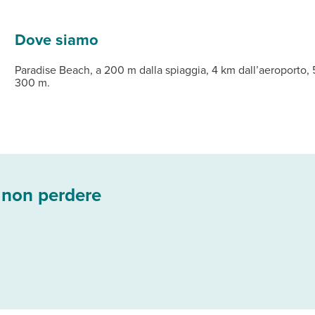
brelloni a pagamento (teli mare disponibili su cauzione).
one (teli mare disponibili su cauzione) e parcheggio.
con servizi privati, asciugacapelli, aria condizionata, telefono co
Dove siamo
Paradise Beach, a 200 m dalla spiaggia, 4 km dall’aeroporto, 
300 m.
 non perdere