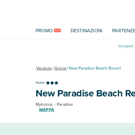
Vai al contenuto principale
PROMO
DESTINAZIONI
PARTENZ
NEW
Componi l
Vacanze
/
Grecia
/
New Paradise Beach Resort
Hotel
New Paradise Beach Re
Mykonos - Paradise
MAPPA