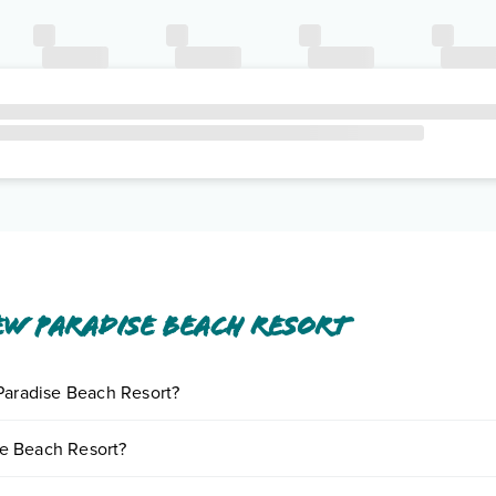
w Paradise Beach Resort
 Paradise Beach Resort?
giornando presso New Paradise Beach Resort. Scoprile tutte nella
sezi
e Beach Resort?
nto
.
are in base a vari fattori (per es. date, condizioni dell'hotel, ecc). Pe