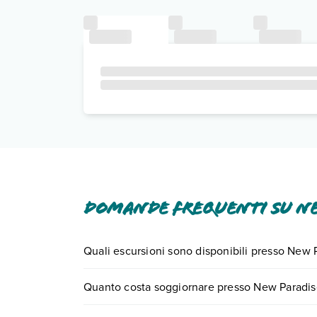
Domande frequenti su Ne
Quali escursioni sono disponibili presso New
Tante sono le escursioni che potrai vivere sog
Quanto costa soggiornare presso New Paradis
numero 0721.17231 o
prenotando un appuntame
I prezzi di New Paradise Beach Resort possono vari