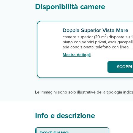
Disponibilità camere
Doppia Superior Vista Mare
2
camere superior (20 m
) disposte su 1
piano con servizi privati, asciugacapelli
aria condizionata, telefono con linea
diretta, TV satellitare, connessione Wi-
Mostra dettagli
Fi, minifrigo, cassetta di sicurezza e
terrazza o balcone vista mare.
SCOPRI 
Le immagini sono solo illustrative della tipologia indi
Info e descrizione
La spiaggia
Le camere
Ristoranti e bar
Servizi