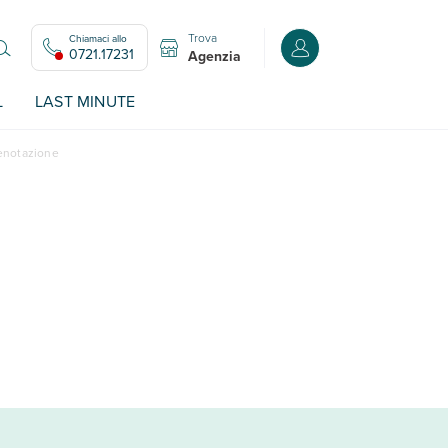
Trova
Chiamaci allo
Accedi o registrati all
0721.17231
Agenzia
L
LAST MINUTE
renotazione