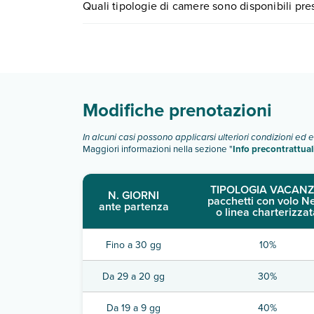
Quali tipologie di camere sono disponibili p
scegli quando partire.
New Paradise Beach Resort dispone di diverse t
doppia superior vista mare
Scopri tutti i dettagli nel paragrafo dedicato "
Inf
Modifiche prenotazioni
In alcuni casi possono applicarsi ulteriori condizioni ed 
Maggiori informazioni nella sezione "
Info precontrattual
TIPOLOGIA VACANZ
N. GIORNI
pacchetti con volo N
ante partenza
o linea charterizzat
Fino a 30 gg
10%
Da 29 a 20 gg
30%
Da 19 a 9 gg
40%