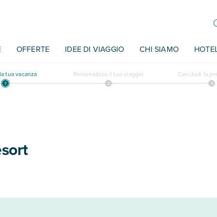
E
OFFERTE
IDEE DI VIAGGIO
CHI SIAMO
HOTE
a tua vacanza
Personalizza il tuo viaggio
Concludi la p
sort