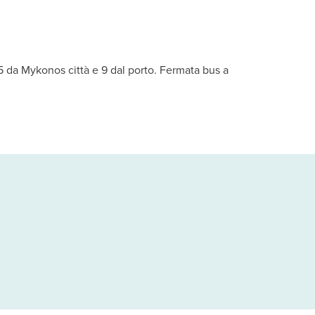
n linea diretta, TV satellitare, connessione Wi-Fi, minifrigo, casse
5 da Mykonos città e 9 dal porto. Fermata bus a