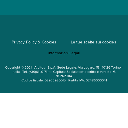
Convenzioni
Trova un'agenzia
Viaggi di gruppo
Metodi di pagamento
Regole per viaggiare
Cataloghi
Privacy Policy & Cookies
Le tue scelte sui cookies
Mappa del sito
Informazioni Legali
Noleggio auto
Copyright © 2021 | Alpitour S.p.A. Sede Legale: Via Lugaro, 15 - 10126 Torino -
Italia | Tel. (+39)011.0171111 | Capitale Sociale sottoscritto e versato: €
91.262.014
Codice fiscale: 02933920015 | Partita IVA: 02486000041