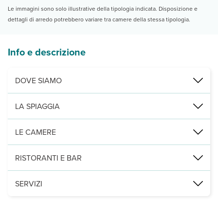
Le immagini sono solo illustrative della tipologia indicata. Disposizione e
dettagli di arredo potrebbero variare tra camere della stessa tipologia.
Info e descrizione
DOVE SIAMO
Naoussa, fronte mare, 50 m dalla spiaggia di Piperaki, 400 dalla s
LA SPIAGGIA
a 50 m, mista di sabbia e ciottoli, non attrezzata (teli mare non di
LE CAMERE
2
40 camere rinnovate disposte su 3 piani (20 m
), con servizi pri
RISTORANTI E BAR
una sala per la prima colazione e un bar.
SERVIZI
sala TV, ping-pong, parcheggio e connessione Wi-Fi gratuita anch