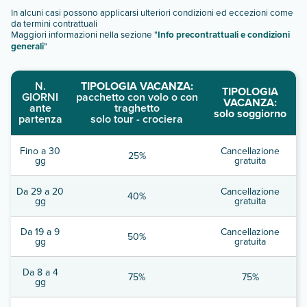
In alcuni casi possono applicarsi ulteriori condizioni ed eccezioni come
da termini contrattuali
Maggiori informazioni nella sezione "
Info precontrattuali e condizioni
generali
"
N.
TIPOLOGIA VACANZA:
TIPOLOGIA
GIORNI
pacchetto con volo o con
VACANZA:
ante
traghetto
solo soggiorno
partenza
solo tour - crociera
Fino a 30
Cancellazione
25%
gg
gratuita
Da 29 a 20
Cancellazione
40%
gg
gratuita
Da 19 a 9
Cancellazione
50%
gg
gratuita
Da 8 a 4
75%
75%
gg