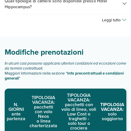
Quali tipologie di camere sono disponibili presso Hotel
fattori (per es. date, condizioni dell'hotel, ecc). Per consultare i
Hippocampus?
prezzi, compila il motore di ricerca e scegli quando partire.
Hotel Hippocampus dispone di diverse tipologie di camere:
Leggi tutto
double sea view
double superior sea view
Scopri tutti i dettagli nel paragrafo dedicato "
Info e
descrizione
".
Modifiche prenotazioni
In alcuni casi possono applicarsi ulteriori condizioni ed eccezioni come
da termini contrattuali.
Maggiori informazioni nella sezione "
Info precontrattuali e condizioni
generali
"
TIPOLOGIA
TIPOLOGIA
VACANZA:
VACANZA:
N.
pacchetti con
TIPOLOGIA
pacchetti
GIORNI
volo di linea, voli
VACANZA:
con volo
ante
Low Cost o
solo
Neos
partenza
traghetti -
soggiorno
o linea
solo tour o
charterizzata
crociera