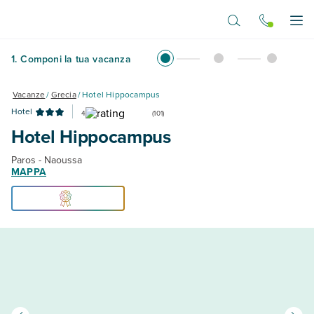
Vai al contenuto principale
Apr
1
.
Componi la tua vacanza
Vacanze
/
Grecia
/
Hotel Hippocampus
Hotel
4
(
101
)
Hotel Hippocampus
Paros - Naoussa
MAPPA