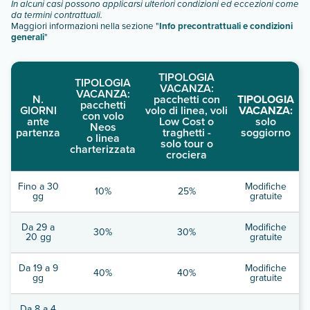
In alcuni casi possono applicarsi ulteriori condizioni ed eccezioni come
da termini contrattuali.
Maggiori informazioni nella sezione "
Info precontrattuali e condizioni
generali
"
TIPOLOGIA
TIPOLOGIA
VACANZA:
VACANZA:
N.
pacchetti con
TIPOLOGIA
pacchetti
GIORNI
volo di linea, voli
VACANZA:
con volo
ante
Low Cost o
solo
Neos
partenza
traghetti -
soggiorno
o linea
solo tour o
charterizzata
crociera
Fino a 30
Modifiche
10%
25%
gg
gratuite
Da 29 a
Modifiche
30%
30%
20 gg
gratuite
Da 19 a 9
Modifiche
40%
40%
gg
gratuite
Da 8 a 4