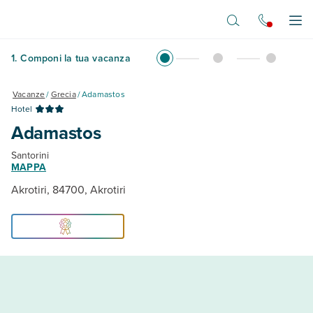
Vai al contenuto principale
Apr
1
.
Componi la tua vacanza
Vacanze
/
Grecia
/
Adamastos
Hotel
Adamastos
Santorini
MAPPA
Akrotiri, 84700, Akrotiri