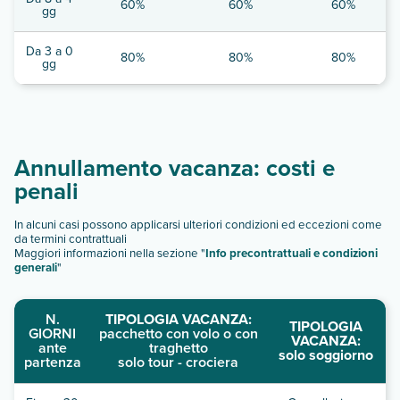
60%
60%
60%
gg
Da 3 a 0
80%
80%
80%
gg
Annullamento vacanza: costi e
penali
In alcuni casi possono applicarsi ulteriori condizioni ed eccezioni come
da termini contrattuali
Maggiori informazioni nella sezione "
Info precontrattuali e condizioni
generali
"
N.
TIPOLOGIA VACANZA:
TIPOLOGIA
GIORNI
pacchetto con volo o con
VACANZA:
ante
traghetto
solo soggiorno
partenza
solo tour - crociera