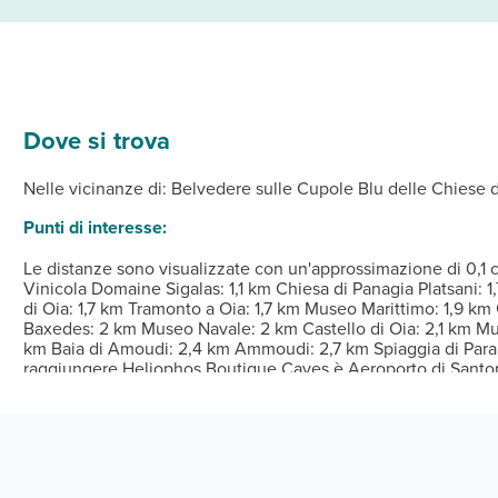
Dove si trova
fitta di aria condizionata e angolo cottura. Le camere sono dotate 
da dove ammirare il paesaggio e potrai utilizzare servizi come il 
Dalle ore 15:00 Alle ore 22:00 Istruzioni per il check-in: 
Nelle vicinanze di: Belvedere sulle Cupole Blu delle Chiese d
biblioteca.
Punti di interesse:
Le distanze sono visualizzate con un'approssimazione di 0,1 ch
Vinicola Domaine Sigalas: 1,1 km Chiesa di Panagia Platsani: 
di Oia: 1,7 km Tramonto a Oia: 1,7 km Museo Marittimo: 1,9 k
Baxedes: 2 km Museo Navale: 2 km Castello di Oia: 2,1 km Muli
km Baia di Amoudi: 2,4 km Ammoudi: 2,7 km Spiaggia di Paral
raggiungere Heliophos Boutique Caves è Aeroporto di Santori