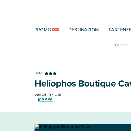
Vai al contenuto principale
PROMO
DESTINAZIONI
PARTENZ
NEW
Componi l
Hotel
Heliophos Boutique Ca
Santorini - Oia
MAPPA