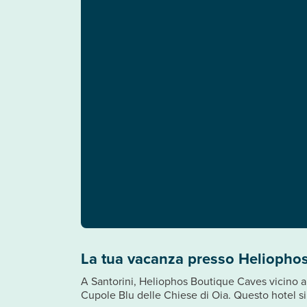
La tua vacanza presso Heliopho
A Santorini, Heliophos Boutique Caves vicino all
Cupole Blu delle Chiese di Oia. Questo hotel si 