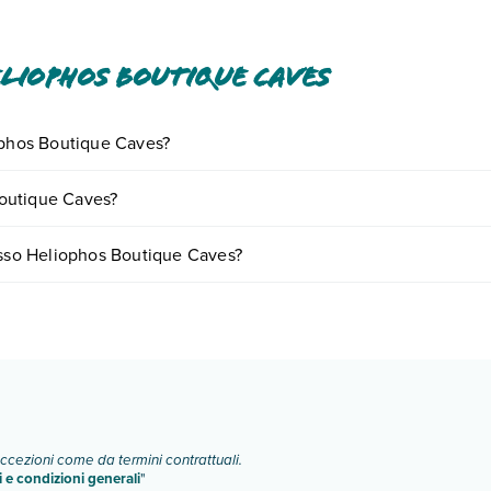
o pagamenti in contanti per importi superiori a 500 EUR. Per magg
conferma della prenotazione. Un bambino di età pari o inferiore a 
liophos Boutique Caves
iophos Boutique Caves?
iornando presso Heliophos Boutique Caves. Scoprile tutte nella
sezion
outique Caves?
nto
.
re in base a vari fattori (per es. date, condizioni dell'hotel, ecc). Per
resso Heliophos Boutique Caves?
pologie di camere:
o e descrizione
".
eccezioni come da termini contrattuali.
i e condizioni generali
"