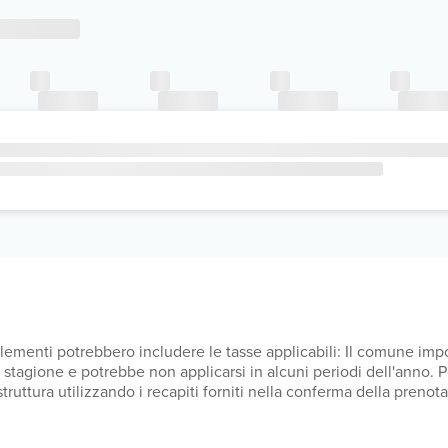
upplementi potrebbero includere le tasse applicabili: Il comune i
lla stagione e potrebbe non applicarsi in alcuni periodi dell'anno.
a struttura utilizzando i recapiti forniti nella conferma della pren
UR per sistemazione, a notte Il comune applica una tassa di soggi
so tutti i costi che ci ha comunicato la struttura.