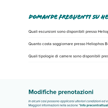
In base alla normativa vigente, non si accettan
struttura utilizzando i recapiti indicati nella 
genitori o tutori, utilizzando i letti presenti.
Domande frequenti su He
Quali escursioni sono disponibili presso Hel
Tante sono le escursioni che potrai vivere sogg
Quanto costa soggiornare presso Heliophos B
numero 0721.17231 o
prenotando un appuntame
I prezzi di Heliophos Boutique Caves possono varia
Quali tipologie di camere sono disponibili p
scegli quando partire.
Heliophos Boutique Caves dispone di diverse ti
Scopri tutti i dettagli nel paragrafo dedicato "
Inf
Modifiche prenotazioni
In alcuni casi possono applicarsi ulteriori condizioni ed 
Maggiori informazioni nella sezione "
Info precontrattual