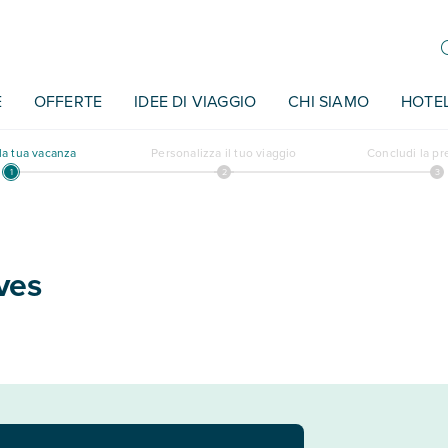
E
OFFERTE
IDEE DI VIAGGIO
CHI SIAMO
HOTE
a tua vacanza
Personalizza il tuo viaggio
Concludi la p
ves