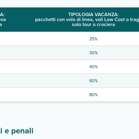
A:
TIPOLOGIA VACANZA:
eos
pacchetti con volo di linea, voli Low Cost o trag
a
solo tour o crociera
25%
30%
40%
60%
80%
 e penali