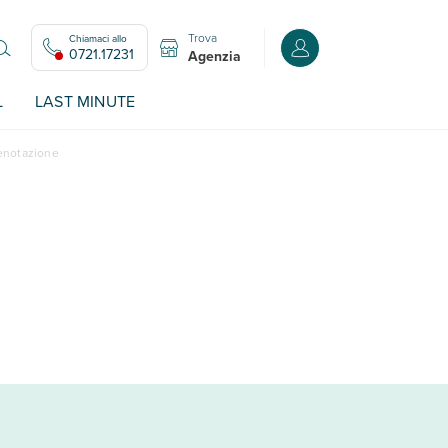
Trova
Chiamaci allo
Accedi o registrati all
0721.17231
Agenzia
L
LAST MINUTE
renotazione