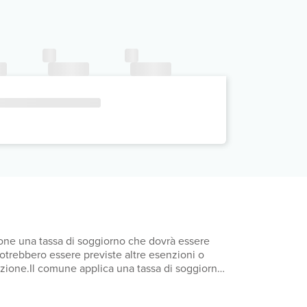
mpone una tassa di soggiorno che dovrà essere
 Potrebbero essere previste altre esenzioni o
otazione.Il comune applica una tassa di soggiorno:
orno: dal giorno 1 aprile al giorno 31 ottobre,