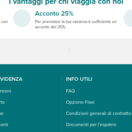
I vantaggi per chi viaggia con noi
Acconto 25%
e
con
Per prenotare la tua vacanza è sufficiente un
acconto del 25%.
EVIDENZA
INFO UTILI
rsioni
FAQ
rte
Opzione Flexi
mo
Condizioni generali di contratto
onti
Documenti per l'espatrio