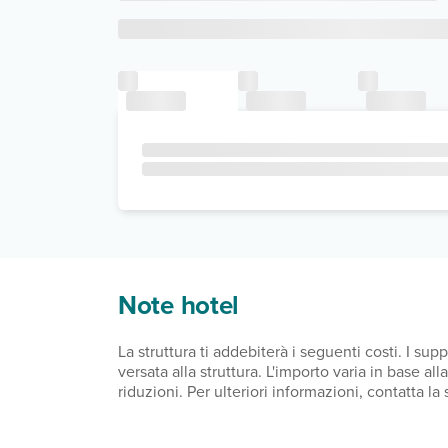
Note hotel
La struttura ti addebiterà i seguenti costi. I s
versata alla struttura. L'importo varia in base a
riduzioni. Per ulteriori informazioni, contatta l
dal giorno 1 novembre al giorno 31 marzo, 0.50 E
2.00 EUR per sistemazione, a notte Abbiamo inclu