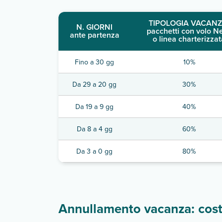
TIPOLOGIA VACANZ
N. GIORNI
pacchetti con volo N
ante partenza
o linea charterizzat
Fino a 30 gg
10%
Da 29 a 20 gg
30%
Da 19 a 9 gg
40%
Da 8 a 4 gg
60%
Da 3 a 0 gg
80%
Annullamento vacanza: costi