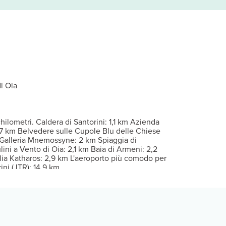
di balcone o patio attrezzato. I canali via satellite e lettore DVD
Wi-Fi gratuito.
Per eventuali ospiti aggiuntivi possono essere previsti supplementi, 
i Oia
ilometri. Caldera di Santorini: 1,1 km Azienda
1,7 km Belvedere sulle Cupole Blu delle Chiese
m Galleria Mnemossyne: 2 km Spiaggia di
ni a Vento di Oia: 2,1 km Baia di Armeni: 2,2
ia Katharos: 2,9 km L'aeroporto più comodo per
ni (JTR): 14,9 km