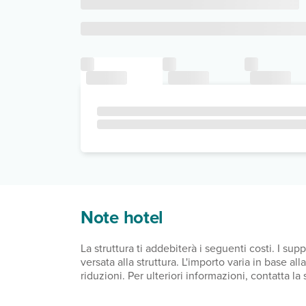
Note hotel
La struttura ti addebiterà i seguenti costi. I s
versata alla struttura. L'importo varia in base a
riduzioni. Per ulteriori informazioni, contatta l
dal giorno 1 novembre al giorno 31 marzo, 3.00 E
10.00 EUR per sistemazione, a notte Abbiamo inc