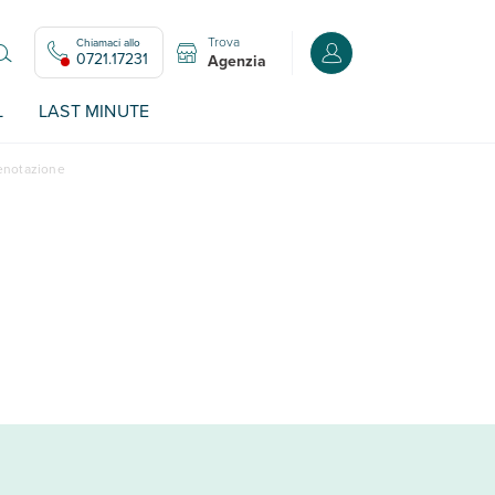
Trova
Chiamaci allo
Accedi o registrati all
0721.17231
Agenzia
L
LAST MINUTE
renotazione