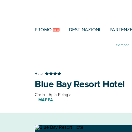
Vai al contenuto principale
PROMO
DESTINAZIONI
PARTENZ
NEW
Componi l
Hotel
Blue Bay Resort Hotel
Creta - Agia Pelagia
MAPPA