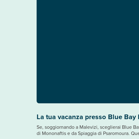
La tua vacanza presso Blue Bay 
Se, soggiornando a Malevizi, sceglierai Blue Bay
di Mononaftis e da Spiaggia di Psaromoura. Que