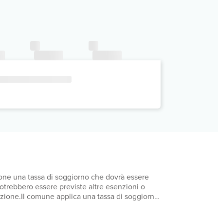
mpone una tassa di soggiorno che dovrà essere
 Potrebbero essere previste altre esenzioni o
otazione.Il comune applica una tassa di soggiorno:
orno: dal giorno 1 aprile al giorno 31 ottobre,
in camera: 20 EUR a settimana È possibile che