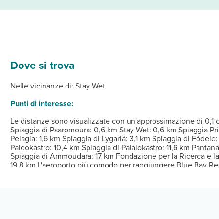
Dove si trova
ionata della struttura, complete di frigorifero e TV LCD. Le camere
e ti attendono massaggi, trattamenti per il corpo e trattamenti per 
nti disponibili presso un hotel, oppure non uscire e approfitta de
Nelle vicinanze di: Stay Wet
su 24, personale poliglotta e deposito bagagli.
Punti di interesse:
Le distanze sono visualizzate con un'approssimazione di 0,1 c
Spiaggia di Psaromoura: 0,6 km Stay Wet: 0,6 km Spiaggia Pri
Pelagia: 1,6 km Spiaggia di Lygariá: 3,1 km Spiaggia di Fódele
Paleokastro: 10,4 km Spiaggia di Palaiokastro: 11,6 km Pantana
Spiaggia di Ammoudara: 17 km Fondazione per la Ricerca e la T
19,8 km L'aeroporto più comodo per raggiungere Blue Bay Res
Heraklion (HER): 28,4 km