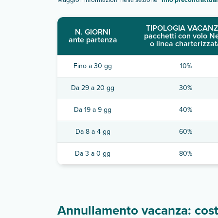
TIPOLOGIA VACANZ
N. GIORNI
pacchetti con volo N
ante partenza
o linea charterizzat
Fino a 30 gg
10%
Da 29 a 20 gg
30%
Da 19 a 9 gg
40%
Da 8 a 4 gg
60%
Da 3 a 0 gg
80%
Annullamento vacanza: costi