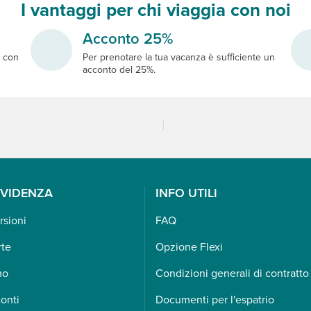
I vantaggi per chi viaggia con noi
Acconto 25%
e
con
Per prenotare la tua vacanza è sufficiente un
acconto del 25%.
EVIDENZA
INFO UTILI
rsioni
FAQ
rte
Opzione Flexi
mo
Condizioni generali di contratto
onti
Documenti per l'espatrio