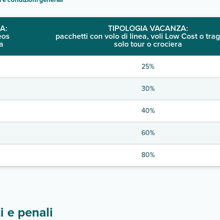
A:
TIPOLOGIA VACANZA:
eos
pacchetti con volo di linea, voli Low Cost o trag
a
solo tour o crociera
25%
30%
40%
60%
80%
 e penali