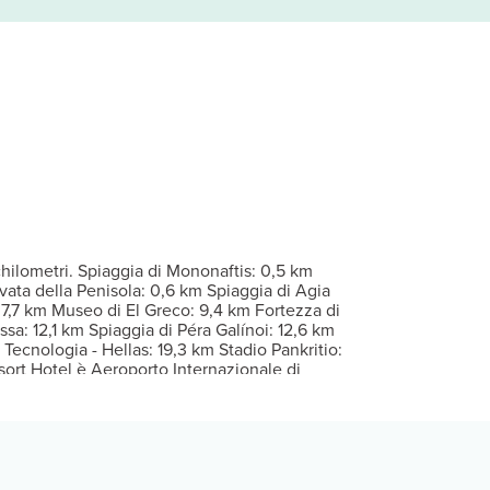
 sono dotate di balcone o patio attrezzato. Il Wi-Fi gratuito ti co
il viso. Scegli dall'ampia selezione di servizi ricreativi, che inc
l servizio in camera con orario limitato. Desideri rilassarti con 
hilometri. Spiaggia di Mononaftis: 0,5 km
vata della Penisola: 0,6 km Spiaggia di Agia
: 7,7 km Museo di El Greco: 9,4 km Fortezza di
ssa: 12,1 km Spiaggia di Péra Galínoi: 12,6 km
ecnologia - Hellas: 19,3 km Stadio Pankritio:
ort Hotel è Aeroporto Internazionale di