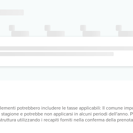
upplementi potrebbero includere le tasse applicabili: Il comune i
lla stagione e potrebbe non applicarsi in alcuni periodi dell'anno.
a struttura utilizzando i recapiti forniti nella conferma della pren
UR per sistemazione, a notte Il comune applica una tassa di soggi
luso tutti i costi che ci ha comunicato la struttura. Cassaforte 