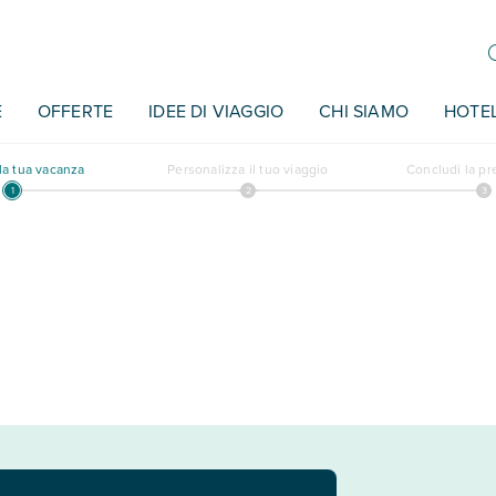
E
OFFERTE
IDEE DI VIAGGIO
CHI SIAMO
HOTE
a tua vacanza
Personalizza il tuo viaggio
Concludi la p