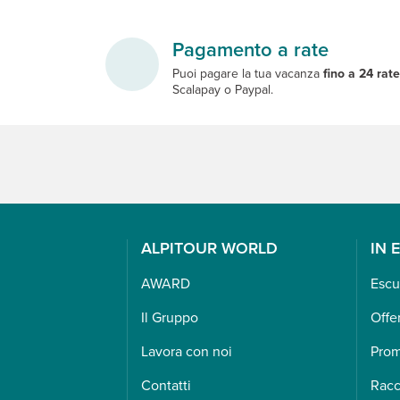
Pagamento a rate
Puoi pagare la tua vacanza
fino a 24 rat
Scalapay o Paypal.
ALPITOUR WORLD
IN 
AWARD
Escu
Il Gruppo
Offe
Lavora con noi
Pro
Contatti
Racc