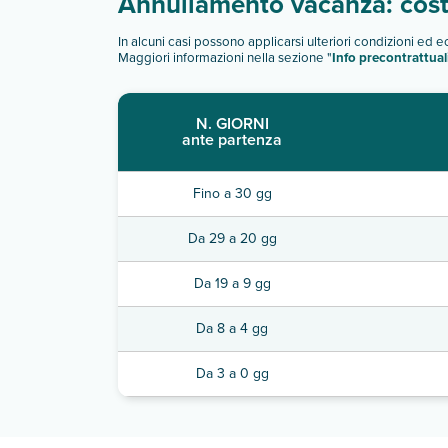
Annullamento vacanza: costi
In alcuni casi possono applicarsi ulteriori condizioni ed 
Maggiori informazioni nella sezione "
Info precontrattual
N. GIORNI
ante partenza
Fino a 30 gg
Da 29 a 20 gg
Da 19 a 9 gg
Da 8 a 4 gg
Da 3 a 0 gg