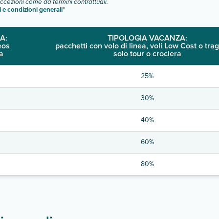
eccezioni come da termini contrattuali.
i e condizioni generali
"
A:
TIPOLOGIA VACANZA:
eos
pacchetti con volo di linea, voli Low Cost o trag
a
solo tour o crociera
25%
30%
40%
60%
80%