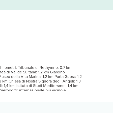
 sono dotate di balcone attrezzato. Il Wi-Fi gratuito ti consente 
 includono una piscina stagionale all'aperto. Questo hotel offre, in
resso un bar/lounge e un bar a bordo piscina. La colazione all'ing
Per eventuali ospiti aggiuntivi possono essere previsti supplementi, 
4 ore su 24. Pagando un supplemento, potrai usufruire di una nave
chilometri. Tribunale di Rethymno: 0,7 km
ea di Valide Sultana: 1,2 km Giardino
useo della Vita Marina: 1,2 km Porta Guora: 1,2
 km Chiesa di Nostra Signora degli Angeli: 1,3
1,4 km Istituto di Studi Mediterranei: 1,4 km
'aeroporto internazionale più vicino è