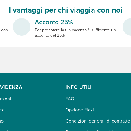
I vantaggi per chi viaggia con noi
Acconto 25%
e
con
Per prenotare la tua vacanza è sufficiente un
acconto del 25%.
EVIDENZA
INFO UTILI
rsioni
FAQ
rte
Opzione Flexi
mo
Condizioni generali di contratto