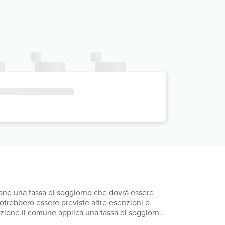
mpone una tassa di soggiorno che dovrà essere
 Potrebbero essere previste altre esenzioni o
otazione.Il comune applica una tassa di soggiorno:
orno: dal giorno 1 aprile al giorno 31 ottobre,