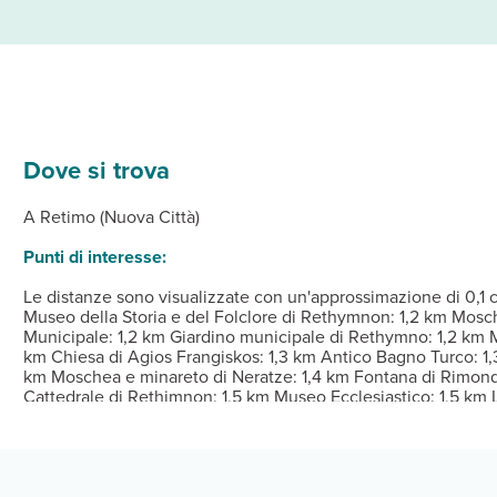
Dove si trova
ionata della struttura, complete di frigorifero e TV LCD. Le camere
 struttura, oppure approfitta dei servizi ricreativi disponibili, che
ristorante, Breakfast room. Rilassati con il tuo drink preferito p
Dalle ore 15:00 Alle ore 24:00 Istruzioni per il check-in: 
A Retimo (Nuova Città)
servizio di lavanderia e lavaggio a secco e una reception aperta 2
Punti di interesse:
Le distanze sono visualizzate con un'approssimazione di 0,1 
Museo della Storia e del Folclore di Rethymnon: 1,2 km Mosch
Municipale: 1,2 km Giardino municipale di Rethymno: 1,2 km M
km Chiesa di Agios Frangiskos: 1,3 km Antico Bagno Turco: 1,3
km Moschea e minareto di Neratze: 1,4 km Fontana di Rimondi: 
Cattedrale di Rethimnon: 1,5 km Museo Ecclesiastico: 1,5 km L
Aeroporto di Chania (CHQ): 64,1 km