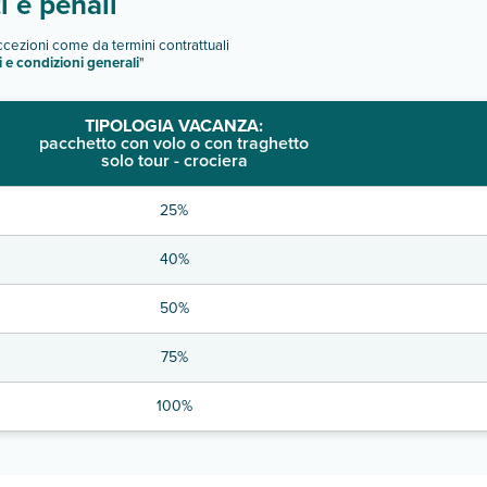
 e penali
eccezioni come da termini contrattuali
i e condizioni generali
"
TIPOLOGIA VACANZA:
pacchetto con volo o con traghetto
solo tour - crociera
25%
40%
50%
75%
100%