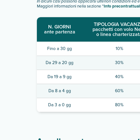
In alcuni casi possono applicarsi ulteriori condizioni ed 
Maggiori informazioni nella sezione "
Info precontrattual
TIPOLOGIA VACANZ
N. GIORNI
pacchetti con volo N
ante partenza
o linea charterizzat
Fino a 30 gg
10%
Da 29 a 20 gg
30%
Da 19 a 9 gg
40%
Da 8 a 4 gg
60%
Da 3 a 0 gg
80%