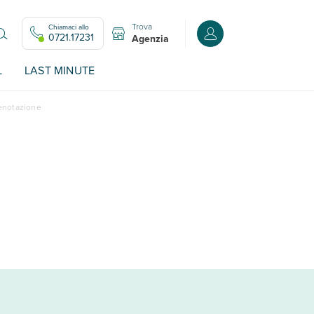
Trova
Chiamaci allo
Accedi o registrati all
0721.17231
Agenzia
L
LAST MINUTE
renotazione