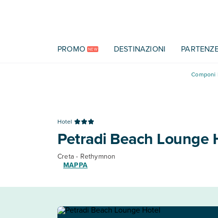
Vai al contenuto principale
PROMO
DESTINAZIONI
PARTENZ
NEW
Componi l
Hotel
Petradi Beach Lounge 
Creta - Rethymnon
MAPPA