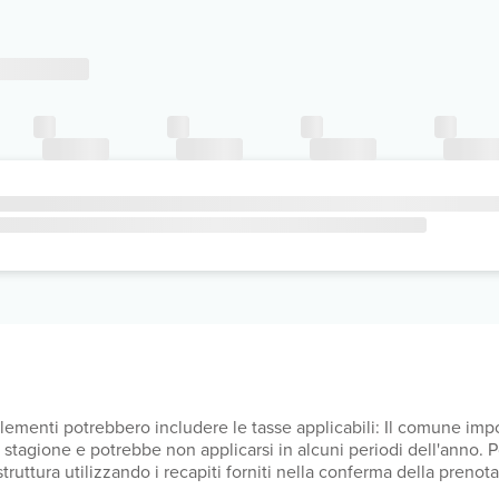
upplementi potrebbero includere le tasse applicabili: Il comune i
lla stagione e potrebbe non applicarsi in alcuni periodi dell'anno.
a struttura utilizzando i recapiti forniti nella conferma della pren
UR per sistemazione, a notte Il comune applica una tassa di soggi