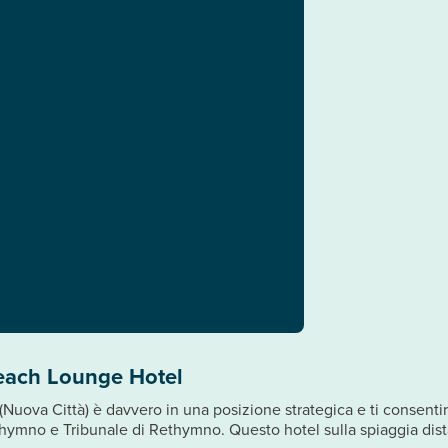
Beach Lounge Hotel
uova Città) è davvero in una posizione strategica e ti consenti
hymno e Tribunale di Rethymno. Questo hotel sulla spiaggia dista