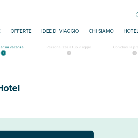
E
OFFERTE
IDEE DI VIAGGIO
CHI SIAMO
HOTE
a tua vacanza
Personalizza il tuo viaggio
Concludi la p
Hotel