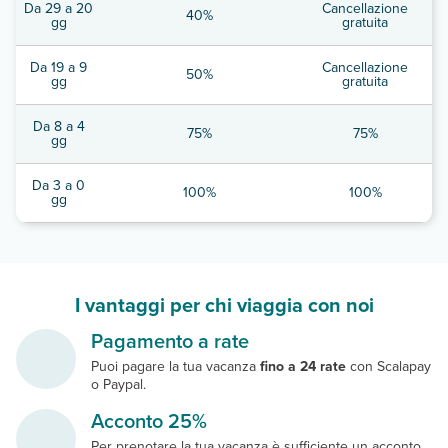
Da 29 a 20
Cancellazione
40%
gg
gratuita
Da 19 a 9
Cancellazione
50%
gg
gratuita
Da 8 a 4
75%
75%
gg
Da 3 a 0
100%
100%
gg
I vantaggi per chi viaggia con noi
Pagamento a rate
Puoi pagare la tua vacanza
fino a 24 rate
con Scalapay
o Paypal.
Acconto 25%
Per prenotare la tua vacanza è sufficiente un acconto