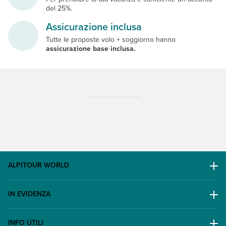
del 25%.
Assicurazione inclusa
Tutte le proposte volo + soggiorno hanno
assicurazione base inclusa.
ALPITOUR WORLD
AWARD
IN EVIDENZA
Il Gruppo
Escursioni
Lavora con noi
INFO UTILI