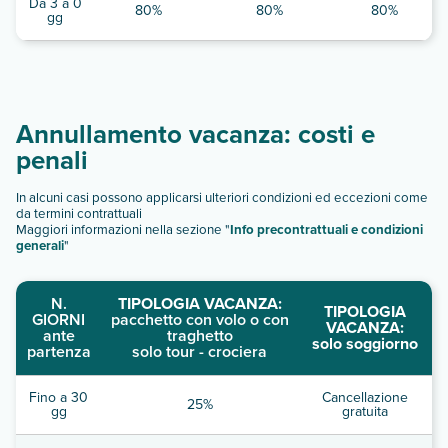
Da 3 a 0
80%
80%
80%
gg
Annullamento vacanza: costi e
penali
In alcuni casi possono applicarsi ulteriori condizioni ed eccezioni come
da termini contrattuali
Maggiori informazioni nella sezione "
Info precontrattuali e condizioni
generali
"
N.
TIPOLOGIA VACANZA:
TIPOLOGIA
GIORNI
pacchetto con volo o con
VACANZA:
ante
traghetto
solo soggiorno
partenza
solo tour - crociera
Fino a 30
Cancellazione
25%
gg
gratuita