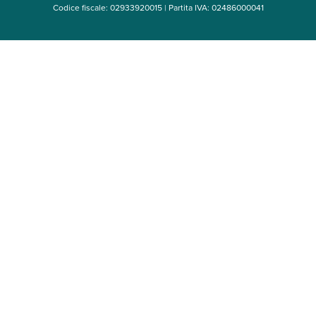
Codice fiscale: 02933920015 | Partita IVA: 02486000041