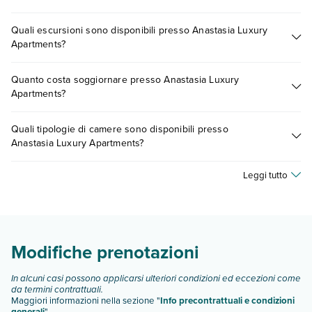
Anastasia Luxury Apartments offre diversi servizi inclusi o a
Quali escursioni sono disponibili presso Anastasia Luxury
pagamento tra cui: aria condizionata, tv satellitare,
Apartments?
asciugacapelli, wi-fi in aree comuni, minifrigo.
Scopri tutti i dettagli nel paragrafo dedicato "
Info e
Tante sono le escursioni che potrai vivere soggiornando
descrizione
".
Quanto costa soggiornare presso Anastasia Luxury
presso Anastasia Luxury Apartments. Scoprile tutte nella
Apartments?
sezione dedicata
o contatta il call center chiamando il numero
0721.17231 o
prenotando un appuntamento
.
I prezzi di Anastasia Luxury Apartments possono variare in
Quali tipologie di camere sono disponibili presso
base a vari fattori (per es. date, condizioni dell'hotel, ecc). Per
Anastasia Luxury Apartments?
consultare i prezzi, compila il motore di ricerca e scegli
quando partire.
Anastasia Luxury Apartments dispone di diverse tipologie di
Leggi tutto
camere:
bilocale
Scopri tutti i dettagli nel paragrafo dedicato "
Info e
descrizione
".
Modifiche prenotazioni
In alcuni casi possono applicarsi ulteriori condizioni ed eccezioni come
da termini contrattuali.
Maggiori informazioni nella sezione "
Info precontrattuali e condizioni
generali
"