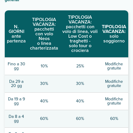
TIPOLOGIA
TIPOLOGIA
VACANZA:
VACANZA:
N.
pacchetti con
TIPOLOGIA
pacchetti
GIORNI
volo di linea, voli
VACANZA:
con volo
ante
Low Cost o
solo
Neos
partenza
traghetti -
soggiorno
o linea
solo tour o
charterizzata
crociera
Fino a 30
Modifiche
10%
25%
gg
gratuite
Da 29 a
Modifiche
30%
30%
20 gg
gratuite
Da 19 a 9
Modifiche
40%
40%
gg
gratuite
Da 8 a 4
60%
60%
60%
gg