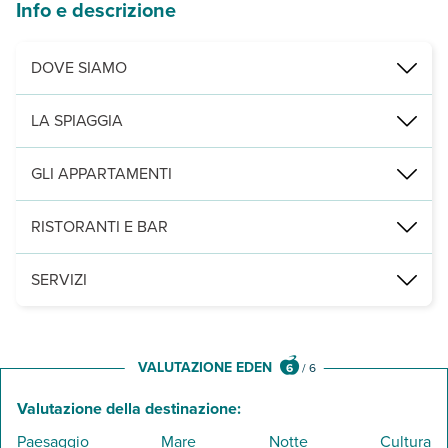
Info e descrizione
DOVE SIAMO
Amoopi, a 200 m dalla spiaggia più vicina e a 700 da Big Amoopi,
LA SPIAGGIA
a 200 m, sabbiosa e attrezzata con lettini e ombrelloni a pagamento
GLI APPARTAMENTI
6 appartamenti bilocali con servizi privati, asciugacapelli, aria 
RISTORANTI E BAR
un bar presso la piscina.
SERVIZI
una piscina con lettini e ombrelloni a disposizione (teli mare non
VALUTAZIONE EDEN
6
/
6
Valutazione della destinazione:
Paesaggio
Mare
Notte
Cultura