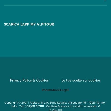
Offerte
Contatti
FAQ
Promo
Area riservata
Opzione Flexi
Racconti
SCARICA L'APP MY ALPITOUR
Assicurazioni
Condizioni generali di contratto
Partnership
App My Alpitour World
Documenti per l'espatrio
Parti e Riparti
Convenzioni
Trova un'agenzia
Viaggi di gruppo
Metodi di pagamento
Regole per viaggiare
Cataloghi
Privacy Policy & Cookies
Le tue scelte sui cookies
Mappa del sito
Informazioni Legali
Noleggio auto
Copyright © 2021 | Alpitour S.p.A. Sede Legale: Via Lugaro, 15 - 10126 Torino -
Italia | Tel. (+39)011.0171111 | Capitale Sociale sottoscritto e versato: €
91.262.014