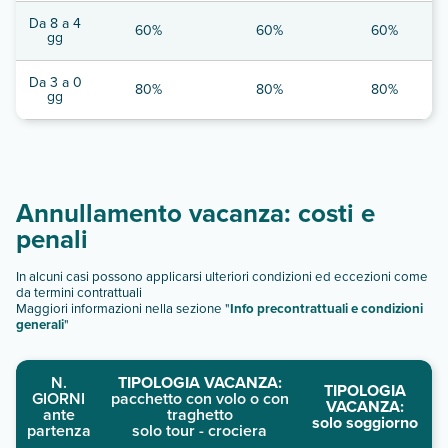
Da 8 a 4
60%
60%
60%
gg
Da 3 a 0
80%
80%
80%
gg
Annullamento vacanza: costi e
penali
In alcuni casi possono applicarsi ulteriori condizioni ed eccezioni come
da termini contrattuali
Maggiori informazioni nella sezione "
Info precontrattuali e condizioni
generali
"
N.
TIPOLOGIA VACANZA:
TIPOLOGIA
GIORNI
pacchetto con volo o con
VACANZA:
ante
traghetto
solo soggiorno
partenza
solo tour - crociera