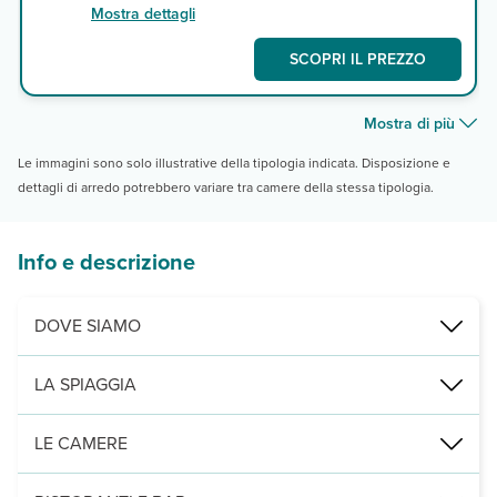
Mostra dettagli
SCOPRI IL PREZZO
Mostra di più
Le immagini sono solo illustrative della tipologia indicata. Disposizione e
dettagli di arredo potrebbero variare tra camere della stessa tipologia.
Info e descrizione
DOVE SIAMO
Lambi, direttamente sulla spiaggia, a ca. 5 km da Kos città e ca. 2
LA SPIAGGIA
di fronte alla spiaggia di sabbia e ciottoli leggermente digradante
LE CAMERE
2
228 camere distribuite tra camere select vista mare (23 m
) e co