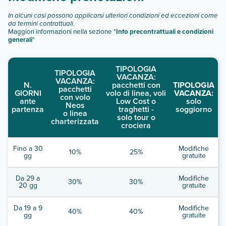
descrizione
".
In alcuni casi possono applicarsi ulteriori condizioni ed eccezioni come
da termini contrattuali.
Maggiori informazioni nella sezione "
Info precontrattuali e condizioni
generali
"
TIPOLOGIA
TIPOLOGIA
VACANZA:
VACANZA:
N.
pacchetti con
TIPOLOGIA
pacchetti
GIORNI
volo di linea, voli
VACANZA:
con volo
ante
Low Cost o
solo
Neos
partenza
traghetti -
soggiorno
o linea
solo tour o
charterizzata
crociera
Fino a 30
Modifiche
10%
25%
gg
gratuite
Da 29 a
Modifiche
30%
30%
20 gg
gratuite
Da 19 a 9
Modifiche
40%
40%
gg
gratuite