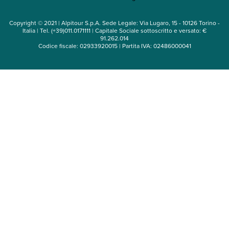
Noleggio auto
Copyright © 2021 | Alpitour S.p.A. Sede Legale: Via Lugaro, 15 - 10126 Torino -
Italia | Tel. (+39)011.0171111 | Capitale Sociale sottoscritto e versato: €
91.262.014
Codice fiscale: 02933920015 | Partita IVA: 02486000041